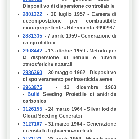
Dispositivo di dispersione controllabile
2801322
- 30 luglio 1957 - Camera di
decomposizione per combustibile
monopropellente - Riferimento 3990987
2881335
- 7 aprile 1959 - Generazione di
campi elettrici
2908442
- 13 ottobre 1959 - Metodo per
la dispersione di nebbie e nuvole
atmosferiche naturali
2986360
- 30 maggio 1962 - Dispositivo
di spolveramento per insetticida aerea
2963975
- 13 dicembre 1960
-
Bulld
Seeding Proiettile di anidride
carbonica
3126155
- 24 marzo 1964 - Silver Iodide
Cloud Seeding Generator
3127107
- 31 marzo 1964 - Generazione
di cristalli di ghiaccio-nucleati
3131131
- 28 aprile 1964 - Miscelazione