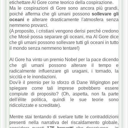
etichettare Al Gore come teorico della cospirazione.
Ma le cospirazioni di Gore sono ancora più grandi,
poiché afferma che gli umani possono
sollevare gli
oceani
e alterare drasticamente l'atmosfera senza
nemmeno provarci.
(A proposito, i cristiani vengono derisi perché credono
che Mosè possa separare gli oceani, ma Al Gore dice
che gli umani possono sollevare tutti gli oceani in tutto
il mondo senza nemmeno tentare!)
Al Gore ha vinto un premio Nobel per la pace dicendo
che gli umani possono alterare il tempo e
radicalmente influenzare gli uragani, i tornado, la
siccità e le inondazioni.
Dov'è il premio per lo sforzo di Dane Wigington per
spiegare
come
tali imprese potrebbero essere
compiute di proposito?
(Oh, aspetta, non fa parte
dell'élite politica, quindi le sue teorie sono
ridicolizzate e screditate).
Mentre stai tentando di svelare tutte le contraddizioni
presenti nella narrativa del riscaldamento globale,