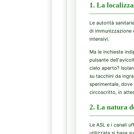
1. La localizz
Le autorità sanitari
di immunizzazione d
intensivi.
Ma le inchieste indi
pulsante dell'avico
cielo aperto? Isolar
su tacchini da ingr
sperimentale, dove 
circoscritto, in att
2. La natura d
Le ASL e i canali uf
utilizzata si basa s