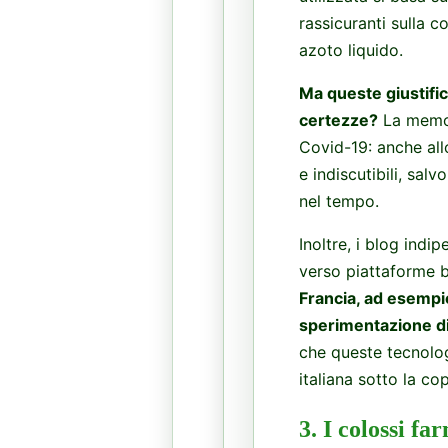
rassicuranti sulla 
azoto liquido.
Ma queste giustifica
certezze?
La memori
Covid-19: anche allo
e indiscutibili, salv
nel tempo.
Inoltre, i blog indi
verso piattaforme b
Francia, ad esempio,
sperimentazione di 
che queste tecnolog
italiana sotto la c
3. I colossi f