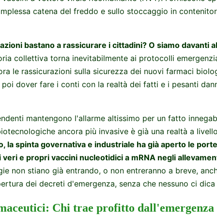
complessa catena del freddo e sullo stoccaggio in contenitor
zioni bastano a rassicurare i cittadini? O siamo davanti all
a collettiva torna inevitabilmente ai protocolli emergenzia
ra le rassicurazioni sulla sicurezza dei nuovi farmaci biolo
o poi dover fare i conti con la realtà dei fatti e i pesanti dan
pendenti mantengono l'allarme altissimo per un fatto innegabi
iotecnologiche ancora più invasive è già una realtà a livel
 la spinta governativa e industriale ha già aperto le porte 
veri e propri vaccini nucleotidici a mRNA negli allevament
ie non stiano già entrando, o non entreranno a breve, anche 
opertura dei decreti d'emergenza, senza che nessuno ci dica 
armaceutici: Chi trae profitto dall'emergen