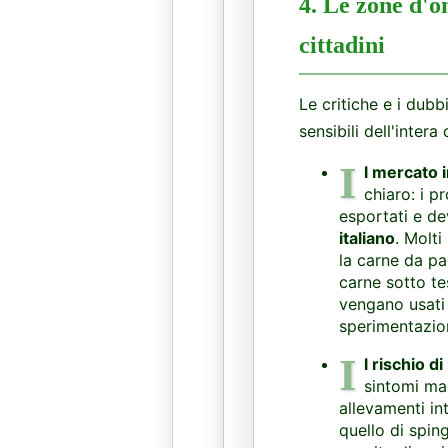
4. Le zone d'o
cittadini
Le critiche e i dubb
sensibili dell'intera
I
l mercato 
chiaro: i p
esportati e d
italiano
. Molti
la carne da pa
carne sotto tes
vengano usati
sperimentazio
I
l rischio d
sintomi ma 
allevamenti in
quello di sping