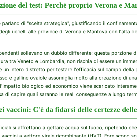
azione del test: Perché proprio Verona e Ma
e parlano di "scelta strategica", giustificando il confinamen
egli uccelli alle province di Verona e Mantova con l'alta de
pendenti sollevano un dubbio differente: questa porzione di 
ltura tra Veneto e Lombardia, non rischia di essere un imme
e un intero distretto per testare l'efficacia sul campo della 
asso e galline ovaiole assomiglia molto alla creazione di un
l'impatto biologico ed economico viene scaricato interamen
esa di capire quali saranno le reali conseguenze a lungo term
ei vaccini: C'è da fidarsi delle certezze del
ficiali si affrettano a gettare acqua sul fuoco, ripetendo ch
u vaccini a vettore virale ricombinante (HVT). Forniscono sp