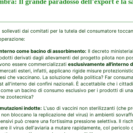
mbra: Il grande paradosso dell'export e la sa
i sollevati dai comitati per la tutela del consumatore toccan
 operazione:
interno come bacino di assorbimento:
Il decreto ministeria
rodotti derivati dagli allevamenti del progetto pilota non p
evono essere commercializzati
esclusivamente all'interno 
 mercati esteri, infatti, applicano rigide misure protezionisti
esi che vaccinano. La soluzione della politica? Far consuma
t all'interno dei confini nazionali. È accettabile che i cittadin
 come un bacino di consumo esclusivo per i prodotti di una
ne zootecnica?
i mutazioni indotte:
L'uso di vaccini non sterilizzanti (che 
non bloccano la replicazione del virus) in ambienti sovraffo
tensivi può creare una fortissima pressione selettiva. Il risc
ere il virus dell'aviaria a mutare rapidamente, col pericolo d