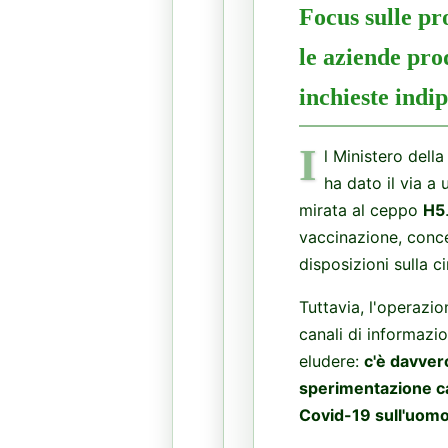
Focus sulle pr
le aziende prod
inchieste indi
I
l Ministero della
ha dato il via a 
mirata al ceppo
H5
vaccinazione, conce
disposizioni sulla c
Tuttavia, l'operazio
canali di informazi
eludere:
c'è davvero
sperimentazione cal
Covid-19 sull'uomo