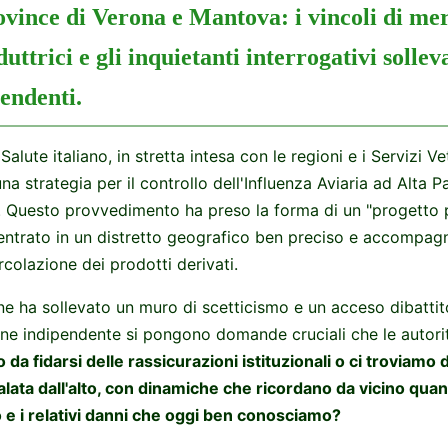
ovince di Verona e Mantova: i vincoli di mer
uttrici e gli inquietanti interrogativi solleva
pendenti.
 Salute italiano, in stretta intesa con le regioni e i Servizi Ve
una strategia per il controllo dell'Influenza Aviaria ad Alta P
. Questo provvedimento ha preso la forma di un "progetto p
ntrato in un distretto geografico ben preciso e accompagn
ircolazione dei prodotti derivati.
ne ha sollevato un muro di scetticismo e un acceso dibattito
one indipendente si pongono domande cruciali che le autor
 da fidarsi delle rassicurazioni istituzionali o ci troviamo di
ata dall'alto, con dinamiche che ricordano da vicino quant
 e i relativi danni che oggi ben conosciamo?