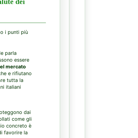
lute dei
o i punti più
le parla
ossono essere
del mercato
che e rifiutano
re tutta la
i italiani
proteggono dai
llati come gli
hio concreto è
i favorire la