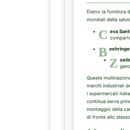
Dietro la fornitura 
mondiali della salut
C
eva Sant
comparto
B
oehringe
Z
oeti
geno
Queste multinazional
marchi industriali 
i supermercati ital
continua serva princ
montaggio della car
di fronte allo stess