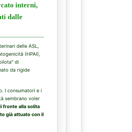
cato interni,
ti dalle
terinari delle ASL,
atogenicità (HPAI),
ilota" di
ato da rigide
. I consumatori e i
ità sembrano voler
 fronte alla solita
o già attuato con il