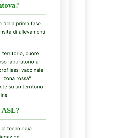
ntova?
to della prima fase
nsità di allevamenti
territorio, cuore
nso laboratorio a
profilassi vaccinale
a "zona rossa"
te su un territorio
ine.
le ASL?
e la tecnologia
iegazioni