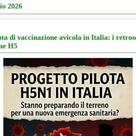
io 2026
ota di vaccinazione avicola in Italia: i retro
ne H5