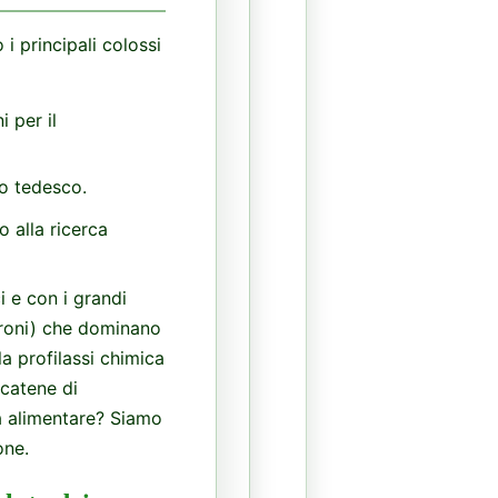
i principali colossi
 per il
so tedesco.
 alla ricerca
i e con i grandi
groni) che dominano
a profilassi chimica
 catene di
za alimentare? Siamo
one.