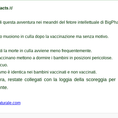
acts
.it/
i questa avventura nei meandri del fetore intellettuale di BigP
no muoiono in culla dopo la vaccinazione ma senza motivo.
ati la morte in culla avviene meno frequentemente.
vaccinano mettono a dormire i bambini in posizioni pericolose.
ocuo.
ismo è identica nei bambini vaccinati e non vaccinati.
ra, restate collegati con la loggia della scoreggia per n
ente.
turale.com