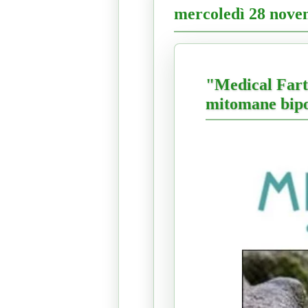
mercoledì 28 nove
"Medical Farts
mitomane bipo