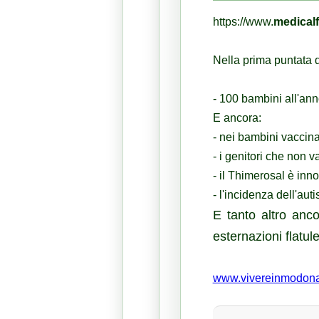
https://www.
medicalf
Nella prima puntata d
- 100 bambini all'an
E ancora:
- nei bambini vaccin
- i genitori che non 
- il Thimerosal è inn
- l'incidenza dell'aut
E tanto altro anco
esternazioni flatul
www.vivereinmodona