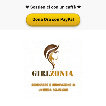
❤️ Sostienici con un caffè ❤️
Dona Ora con PayPal