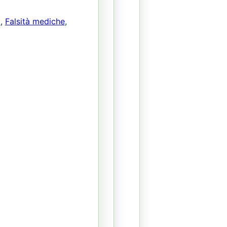
i
,
Falsità mediche
,