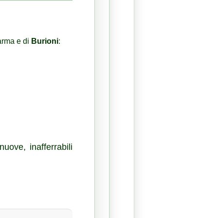
harma e di
Burioni
:
uove, inafferrabili