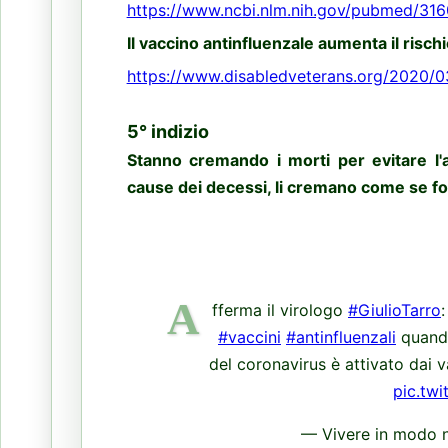
https://www.ncbi.nlm.nih.gov/pubmed/31
Il vaccino antinfluenzale aumenta il risc
https://www.disabledveterans.org/2020/03
5° indizio
Stanno cremando i morti per evitare l
cause dei decessi, li cremano come se f
A
fferma il virologo
#GiulioTarro
#vaccini
#antinfluenzali
quando
del coronavirus è attivato dai v
pic.tw
— Vivere in modo 