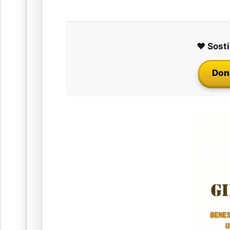
❤️ Sosti
Don