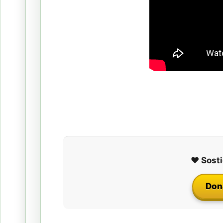
❤️ Sosti
Don