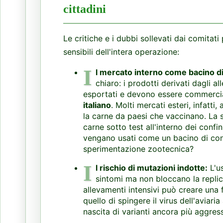
cittadini
Le critiche e i dubbi sollevati dai comitat
sensibili dell'intera operazione:
I
l mercato interno come bacino d
chiaro: i prodotti derivati dagli 
esportati e devono essere commerci
italiano
. Molti mercati esteri, infatti
la carne da paesi che vaccinano. La s
carne sotto test all'interno dei confini
vengano usati come un bacino di con
sperimentazione zootecnica?
I
l rischio di mutazioni indotte:
L'us
sintomi ma non bloccano la replica
allevamenti intensivi può creare una f
quello di spingere il virus dell'aviari
nascita di varianti ancora più aggress