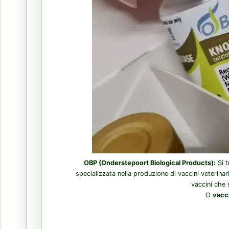
OBP (Onderstepoort Biological Products):
Si t
specializzata nella produzione di vaccini veterina
vaccini che 
O
vacc