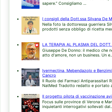
sapere.” Consigliamo ...
I consigli della Dott.ssa Silvana De Ma
Nella foto la dottoressa guerriera S
prodotti senza obbligo di ricetta med
LA TERAPIA AL PLASMA DEL DOTT.
Giuseppe De Donno: il medico che non
atto d'amore, non un business. Un e..
Ivermectina, Mebendazolo e Benzimida
Cancro
Il Ruolo dei Farmaci Antiparassitari 
NatMed Tradotto redatto e portato all
Il progetto pilota di vaccinazione avi
Focus sulle province di Verona e Manto
inquietanti interrogativi sollevati dal..