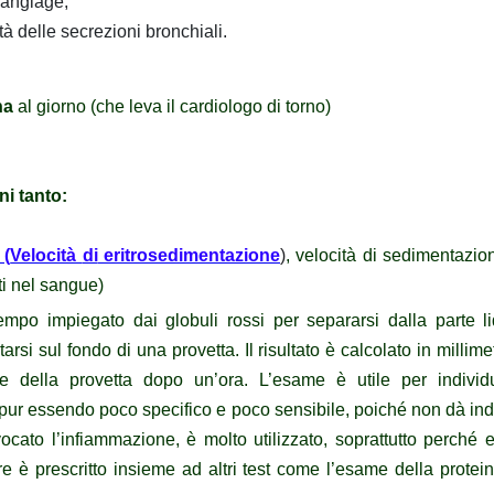
 angiage,
dità delle secrezioni bronchiali.
na
al giorno (che leva il cardiologo di torno)
ni tanto:
 (
Velocità
di
eritrosedimentazione
)
,
velocità di sedimentazion
nti nel sangue)
tempo impiegato dai globuli rossi per separarsi dalla parte l
rsi sul fondo di una provetta. Il risultato è calcolato in millime
re della provetta dopo un’ora. L’esame è utile per indivi
pur essendo poco specifico e poco sensibile, poiché non dà indi
ocato l’infiammazione, è molto utilizzato, soprattutto perché 
e è prescritto insieme ad altri test come l’esame della protein