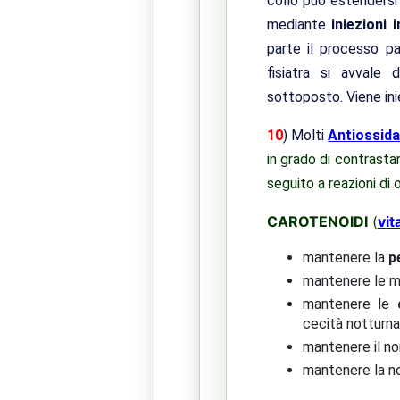
collo può estendersi a
mediante
iniezioni 
parte il processo pa
fisiatra si avvale 
sottoposto.
Viene in
10
) Molti
Antiossida
in grado di contrasta
seguito a reazioni di 
CAROTENOIDI
(
vit
mantenere la
p
mantenere le 
mantenere le
cecità notturna
mantenere il n
mantenere la n