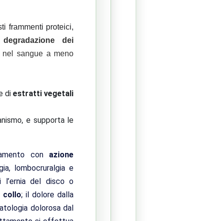
i frammenti proteici,
a
degradazione dei
li nel sangue a meno
e di
estratti vegetali
anismo, e supporta le
tamento con
azione
gia, lombocruralgia e
i l’ernia del disco o
l
collo
; il dolore dalla
matologia dolorosa dal