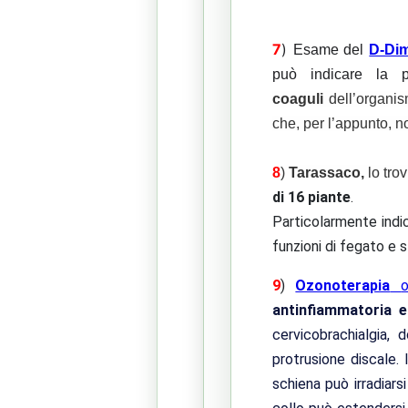
7
)
Esame del
D-Di
può indicare la 
coaguli
dell’organis
che, per l’appunto, 
8
)
Tarassaco,
lo tro
di 16 piante
.
Particolarmente indi
funzioni di fegato e 
9
)
Ozonoterapia
antinfiammatoria e 
cervicobrachialgia, 
protrusione discale.
schiena può irradiars