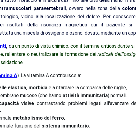
 tutto il braccio e in alcuni casi fino alle dita della mano.
Il t
intramuscolari paravertebrali
, ovvero nella zona della
colon
tologico, vicino alla localizzazione del dolore. Per conoscere 
dei risultati della risonanza magnetica cui il paziente 
iettata una miscela di ossigeno e ozono, dosata mediante un app
nti
,
d
a un punto di vista chimico, con il termine antiossidante s
re, rallentare o neutralizzare la formazione dei
radicali dell’ossi
ossidazione.
amina A
)
La vitamina A contribuisce a:
elle elastica, morbida
e a ritardare la comparsa delle rughe,
membrane mucose (che hanno
attività immunitaria
) normali,
capacità visive
contrastando problemi legati all'avanzare de
,
ormale
metabolismo del ferro
,
ormale funzione del
sistema immunitario
.