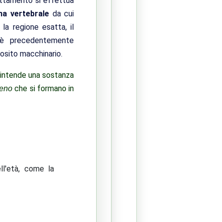
rattamento si effettua
na vertebrale
da cui
la regione esatta, il
si è precedentemente
osito macchinario.
i intende una sostanza
che si formano in
geno
ll'età, come la