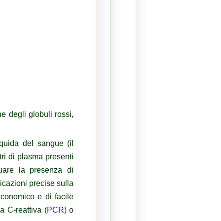
e degli globuli rossi,
iquida del sangue (il
tri di plasma presenti
duare la presenza di
cazioni precise sulla
economico e di facile
a C-reattiva (
PCR
) o