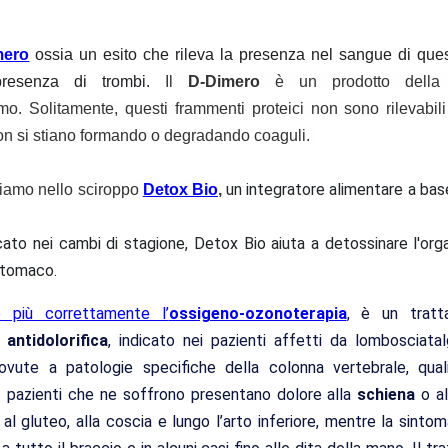
mero
ossia un esito che rileva la presenza nel sangue di quest
presenza di trombi.
Il
D-Dimero
è un prodotto dell
mo. Solitamente, questi frammenti proteici non sono rilevabi
non si stiano formando o degradando coaguli.
un integratore alimentare a bas
viamo nello sciroppo
Detox Bio
,
cato nei cambi di stagione, Detox Bio aiuta a detossinare l'org
stomaco.
o più correttamente l’
ossigeno-ozonoterapia
, è un trat
antidolorifica
, indicato nei pazienti affetti da lombosciatal
dovute a patologie specifiche della colonna vertebrale, qual
 I pazienti che ne soffrono presentano dolore alla
schiena
o a
i al gluteo, alla coscia e lungo l’arto inferiore, mentre la sinto