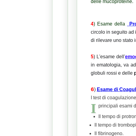
delle mucoproteine.
4
) Esame della
Pr
circolo in seguito a
di rilevare uno stato
5
)
L'esame dell'
emoc
in ematologia, va ad
globuli rossi e delle
p
6
)
Esame di Coagul
I test di coagulazione
I
principali esami d
Il tempo di protro
Il tempo di trombop
Il fibrinogeno.