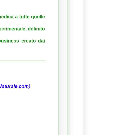
edica a tutte quelle
erimentale definito
business creato dai
Naturale.com
)