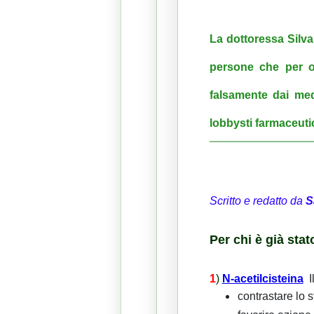
La dottoressa Silva
persone che per ov
falsamente dai med
lobbysti farmaceuti
Scritto e redatto da
S
Per chi è già sta
1
)
N-acetilcisteina
I
contrastare lo s