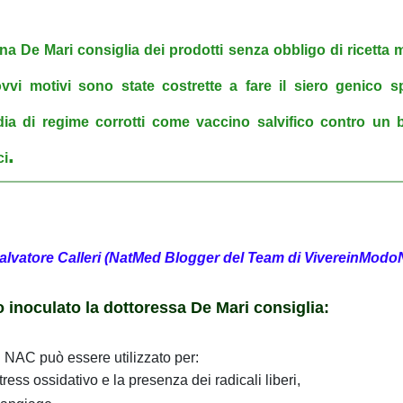
na De Mari consiglia dei prodotti senza obbligo di ricetta m
vi motivi sono state costrette a fare il siero genico sp
ia di regime corrotti come vaccino salvifico contro un 
.
ci
alvatore Calleri (NatMed Blogger del Team di VivereinModo
to inoculato la dottoressa De Mari consiglia:
l NAC può essere utilizzato per:
tress ossidativo e la presenza dei radicali liberi,