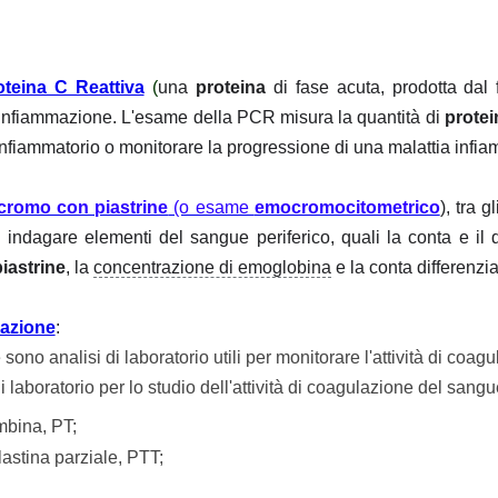
oteina C Reattiva
(
una
proteina
di fase acuta, prodotta dal f
d infiammazione. L'esame della PCR misura la quantità di
protei
 infiammatorio o monitorare la progressione di una malattia infia
romo con piastrine
(o esame
emocromocitometrico
), tra g
 indagare elementi del sangue periferico, quali la conta e i
iastrine
, la
concentrazione di emoglobina
e la conta differenzia
azione
:
 sono analisi di laboratorio utili per monitorare l'attività di coa
i laboratorio per lo studio dell'attività di coagulazione del sang
mbina, PT;
lastina parziale, PTT;