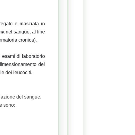
egato e rilasciata in
na
nel sangue, al fine
mmatoria cronica).
li esami di laboratorio
l dimensionamento dei
le dei leucociti.
gulazione del sangue.
ue sono: