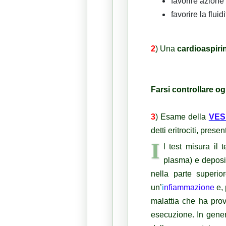
favorire azione
favorire la flui
2
)
Una
cardioaspiri
Farsi controllare og
3
) Esame della
VES
detti eritrociti, prese
I
l test misura il 
plasma) e deposita
nella parte superio
un’
i
nfiammazione
e, 
malattia che ha prov
esecuzione. In gener