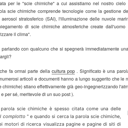
ata per le "scie chimiche" a cui assistiamo nel nostro cielo
arola scie chimiche comprende tecnologie come la gestione de
i aerosol stratosferico (SAI), l'illuminazione delle nuvole ma
spiegamento di scie chimiche atmosferiche create dall'uomo (
izzare il clima".
ai parlando con qualcuno che si spegnerà immediatamente una 
argli?
iche fa ormai parte della
cultura pop
.
Significato è una paro
, numerosi articoli e documenti hanno a lungo suggerito che le nub
ie chimiche) stiano effettivamente già geo-ingegnerizzando l'atm
 e per sé, meritevole di un suo post ).
 parola scie chimiche è spesso citata come una delle
el complotto
" e quando si cerca la parola scie chimiche,
i motori di ricerca visualizza pagine e pagine di siti di