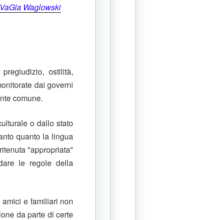
VaGla Waglowski
regiudizio, ostilità,
monitorate dai governi
 gente comune.
ulturale o dallo stato
tanto quanto la lingua
 ritenuta "appropriata"
dare le regole della
amici e familiari non
one da parte di certe