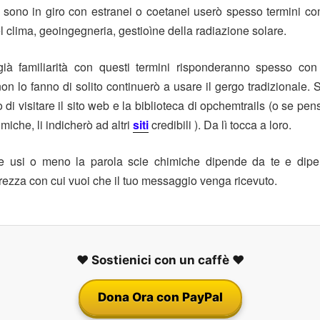
sono in giro con estranei o coetanei userò spesso termini co
 clima, geoingegneria, gestioìne della radiazione solare.
ià familiarità con questi termini risponderanno spesso co
n lo fanno di solito continuerò a usare il gergo tradizionale.
S
o di visitare il sito web e la biblioteca di opchemtrails (o se p
miche, li indicherò ad altri
siti
credibili
).
Da lì tocca a loro.
e usi o meno la parola scie chimiche dipende da te e dip
rezza con cui vuoi che il tuo messaggio venga ricevuto.
❤️ Sostienici con un caffè ❤️
Dona Ora con PayPal