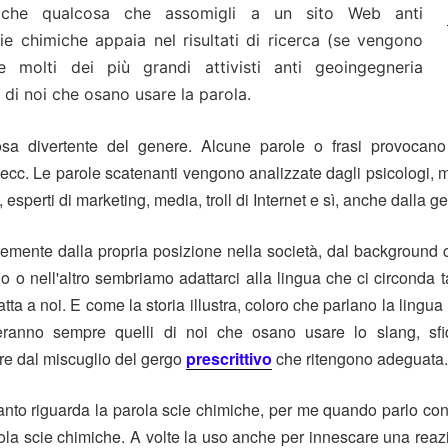
 che qualcosa che assomigli a un sito Web anti
e chimiche appaia nel risultati di ricerca (se vengono
e molti dei più grandi attivisti anti geoingegneria
 di noi che osano usare la parola.
sa divertente del genere.
Alcune parole o frasi provocano p
, ecc. Le parole scatenanti vengono analizzate dagli psicologi, 
ci, esperti di marketing, media, troll di Internet e sì, anche dalla
emente dalla propria posizione nella società, dal background c
 o nell'altro sembriamo adattarci alla lingua che ci circonda 
atta a noi.
E come la storia illustra, coloro che parlano la lingua
eranno sempre quelli di noi che osano usare lo slang, sfi
e dal miscuglio del
gergo
prescrittivo
che ritengono adeguata.
anto riguarda la parola scie chimiche, per me quando parlo con 
rola scie chimiche.
A volte la uso anche per innescare una reazi