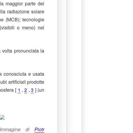
 la maggior parte dei
lla radiazione solare
rine (MCB);
tecnologie
visibili o meno) nel
volta pronunciata la
la conosciuta e usata
i artificiali prodotte
osfera [
1
,
2
,
3
] (un
Immagine di
Piotr