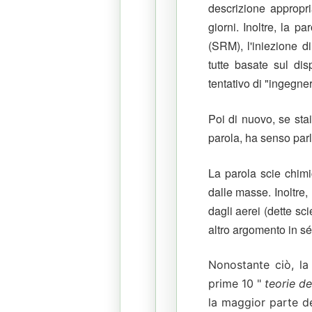
descrizione appropri
giorni.
Inoltre, la p
(SRM), l'iniezione d
tutte basate sul di
tentativo di "ingegner
Poi di nuovo, se st
parola, ha senso parl
La parola scie chim
dalle masse.
Inoltre
dagli aerei (dette sc
altro argomento in sé
Nonostante ciò, la
prime 10 "
teorie d
la maggior parte de