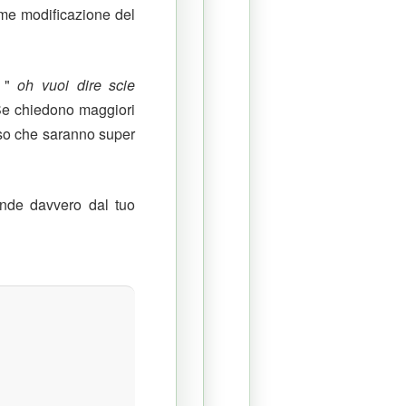
me modificazione del
n "
oh vuoi dire scie
e chiedono maggiori
enso che saranno super
ende davvero dal tuo