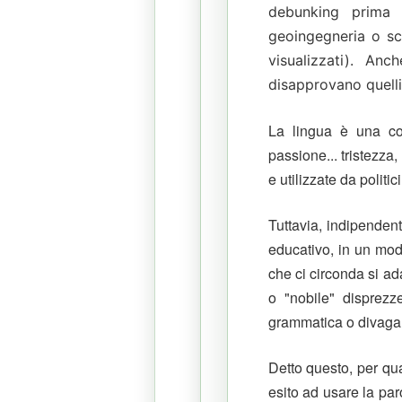
debunking prima
geoingegneria o sci
visualizzati).
Anch
disapprovano quelli
La lingua è una co
passione... tristezza
e utilizzate da politi
Tuttavia, indipendent
educativo, in un modo
che ci circonda si ad
o "nobile" disprezz
grammatica o divagar
Detto questo, per qu
esito ad usare la pa