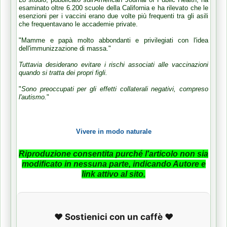
esaminato oltre 6.200 scuole della California e ha rilevato che le
esenzioni per i vaccini erano due volte più frequenti tra gli asili
che frequentavano le accademie private.
"Mamme e papà molto abbondanti e privilegiati con l'idea
dell'immunizzazione di massa."
Tuttavia desiderano evitare i rischi associati alle vaccinazioni
quando si tratta dei propri figli.
"
Sono preoccupati per gli effetti collaterali negativi, compreso
l'autismo.
"
Vivere in modo naturale
Riproduzione consentita purché l'articolo non sia
modificato in nessuna parte, indicando Autore e
link attivo al sito.
❤️ Sostienici con un caffè ❤️