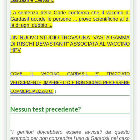
Gardasil e Cervarix.
La sentenza della Corte conferma che il vaccino di
Gardasil uccide le persone ... prove scientifiche al di
là di ogni dubbio ...
UN NUOVO STUDIO TROVA UNA "VASTA GAMMA
DI RISCHI DEVASTANTI" ASSOCIATA AL VACCINO
HPV
COME IL VACCINO GARDASIL E' TRACCIATO
VELOCEMENTE, IMPERFETTO E NON SICURO PER ESSERE
COMMERCIALIZZATO.
)
Nessun test p
recedente?
"
I genitori dovrebbero essere avvisati da questo
esempio per non consentire l'uso di Garadsil nel caso