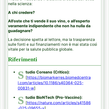
nella scienza:
A chi credere?
All'oste che ti vende il suo vino, o all'esperto
veramente indipendente che non ha nulla da
guadagnare?
La decisione spetta al lettore, ma la trasparenza
sulle fonti e sui finanziamenti non è mai stata così
vitale per la salute pubblica globale.
Riferimenti
S
tudio Coreano (Critico):
[
https://biomarkerres.biomedcentra
l.com/articles/10.1186/s40364-025-
00831-w
]
S
tudio BioNTech (Pro-Vaccino):
[
https://nature.com/articles/s41586
-025-09655-y
]