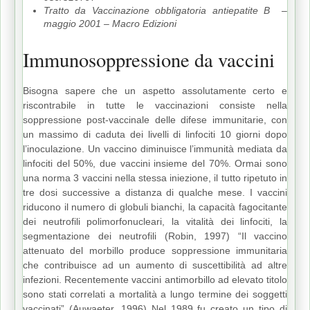
Tratto da Vaccinazione obbligatoria antiepatite B –
maggio 2001 – Macro Edizioni
Immunosoppressione da vaccini
Bisogna sapere che un aspetto assolutamente certo e
riscontrabile in tutte le vaccinazioni consiste nella
soppressione post-vaccinale delle difese immunitarie, con
un massimo di caduta dei livelli di linfociti 10 giorni dopo
l’inoculazione. Un vaccino diminuisce l’immunità mediata da
linfociti del 50%, due vaccini insieme del 70%. Ormai sono
una norma 3 vaccini nella stessa iniezione, il tutto ripetuto in
tre dosi successive a distanza di qualche mese. I vaccini
riducono il numero di globuli bianchi, la capacità fagocitante
dei neutrofili polimorfonucleari, la vitalità dei linfociti, la
segmentazione dei neutrofili (Robin, 1997) “Il vaccino
attenuato del morbillo produce soppressione immunitaria
che contribuisce ad un aumento di suscettibilità ad altre
infezioni. Recentemente vaccini antimorbillo ad elevato titolo
sono stati correlati a mortalità a lungo termine dei soggetti
vaccinati” (Auwaeter, 1996) Nel 1989 fu creato un tipo di