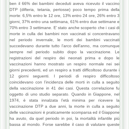
ben il 66% dei bambini deceduti aveva ricevuto il vaccino
DTP (difteria, tetania, pertosse) poco tempo prima della
morte: 6,5% entro le 12 ore, 13% entro 24 ore, 26% entro 3
giorni, 37% entro una settimana, 61% entro due settimane e
70% entro 3 settimane. E’ stato anche scoperto che i casi di
morte in culla dei bambini non vaccinati si concentravano
nel periodo invernale, le morti dei bambini vaccinati
succedevano durante tutto l’arco dell’anno, ma comunque
sempre nel periodo subito dopo la vaccinazione. Le
registrazioni del respiro dei neonati prima e dopo le
vaccinazioni hanno mostrato un respiro normale nei sei
giorni precedenti, ed un respiro a tratti difficoltoso durante i
12 giorni seguenti. I periodi di respiro difficoltoso
coincidevano con l’incidenza delle morti in culla a seguito
della vaccinazione in 41 dei casi. Questa correlazione fu
oggetto di uno studio separato. Quando in Giappone, nel
1974, è stata innalzata l’età minima per ricevere la
vaccinazione DTP a due anni, la morte in culla a seguito
delle vaccinazioni è praticamente scomparsa ed il Giappone
ha avuto, da quel periodo in poi, la mortalità infantile più
bassa al mondo. Forse sarebbe il caso di valutare queste