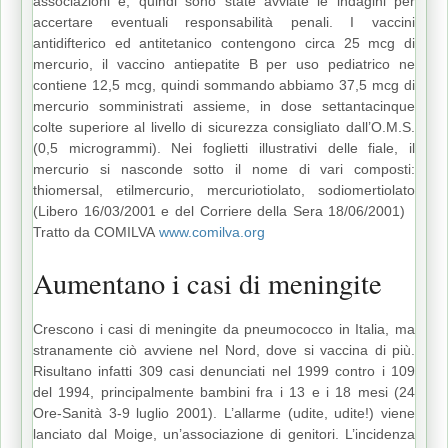
associazioni e, quindi sono state avviate le indagini per
accertare eventuali responsabilità penali. I vaccini
antidifterico ed antitetanico contengono circa 25 mcg di
mercurio, il vaccino antiepatite B per uso pediatrico ne
contiene 12,5 mcg, quindi sommando abbiamo 37,5 mcg di
mercurio somministrati assieme, in dose settantacinque
colte superiore al livello di sicurezza consigliato dall’O.M.S.
(0,5 microgrammi). Nei foglietti illustrativi delle fiale, il
mercurio si nasconde sotto il nome di vari composti:
thiomersal, etilmercurio, mercuriotiolato, sodiomertiolato
(Libero 16/03/2001 e del Corriere della Sera 18/06/2001)
Tratto da COMILVA
www.comilva.org
Aumentano i casi di meningite
Crescono i casi di meningite da pneumococco in Italia, ma
stranamente ciò avviene nel Nord, dove si vaccina di più.
Risultano infatti 309 casi denunciati nel 1999 contro i 109
del 1994, principalmente bambini fra i 13 e i 18 mesi (24
Ore-Sanità 3-9 luglio 2001). L’allarme (udite, udite!) viene
lanciato dal Moige, un’associazione di genitori. L’incidenza