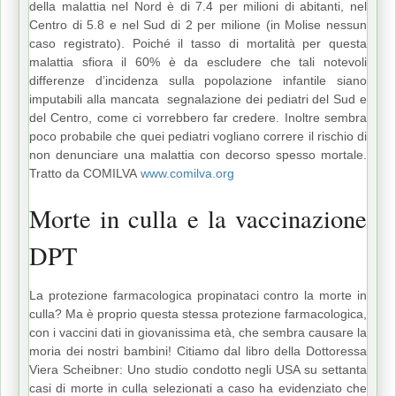
della malattia nel Nord è di 7.4 per milioni di abitanti, nel
Centro di 5.8 e nel Sud di 2 per milione (in Molise nessun
caso registrato). Poiché il tasso di mortalità per questa
malattia sfiora il 60% è da escludere che tali notevoli
differenze d’incidenza sulla popolazione infantile siano
imputabili alla mancata segnalazione dei pediatri del Sud e
del Centro, come ci vorrebbero far credere. Inoltre sembra
poco probabile che quei pediatri vogliano correre il rischio di
non denunciare una malattia con decorso spesso mortale.
Tratto da COMILVA
www.comilva.org
Morte in culla e la vaccinazione
DPT
La protezione farmacologica propinataci contro la morte in
culla? Ma è proprio questa stessa protezione farmacologica,
con i vaccini dati in giovanissima età, che sembra causare la
moria dei nostri bambini! Citiamo dal libro della Dottoressa
Viera Scheibner: Uno studio condotto negli USA su settanta
casi di morte in culla selezionati a caso ha evidenziato che