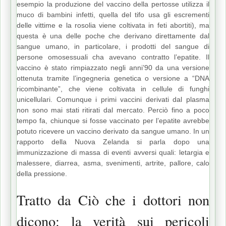
esempio la produzione del vaccino della pertosse utilizza il
muco di bambini infetti, quella del tifo usa gli escrementi
delle vittime e la rosolia viene coltivata in feti abortiti), ma
questa è una delle poche che derivano direttamente dal
sangue umano, in particolare, i prodotti del sangue di
persone omosessuali cha avevano contratto l’epatite. Il
vaccino è stato rimpiazzato negli anni’90 da una versione
ottenuta tramite l’ingegneria genetica o versione a “DNA
ricombinante”, che viene coltivata in cellule di funghi
unicellulari. Comunque i primi vaccini derivati dal plasma
non sono mai stati ritirati dal mercato. Perciò fino a poco
tempo fa, chiunque si fosse vaccinato per l’epatite avrebbe
potuto ricevere un vaccino derivato da sangue umano. In un
rapporto della Nuova Zelanda si parla dopo una
immunizzazione di massa di eventi avversi quali: letargia e
malessere, diarrea, asma, svenimenti, artrite, pallore, calo
della pressione.
Tratto da Ciò che i dottori non
dicono: la verità sui pericoli