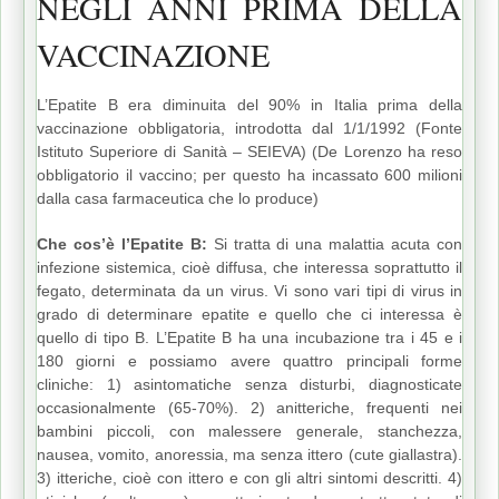
NEGLI ANNI PRIMA DELLA
VACCINAZIONE
L’Epatite B era diminuita del 90% in Italia prima della
vaccinazione obbligatoria, introdotta dal 1/1/1992 (Fonte
Istituto Superiore di Sanità – SEIEVA) (De Lorenzo ha reso
obbligatorio il vaccino; per questo ha incassato 600 milioni
dalla casa farmaceutica che lo produce)
Che cos’è l’Epatite B:
Si tratta di una malattia acuta con
infezione sistemica, cioè diffusa, che interessa soprattutto il
fegato, determinata da un virus. Vi sono vari tipi di virus in
grado di determinare epatite e quello che ci interessa è
quello di tipo B. L’Epatite B ha una incubazione tra i 45 e i
180 giorni e possiamo avere quattro principali forme
cliniche: 1) asintomatiche senza disturbi, diagnosticate
occasionalmente (65-70%). 2) anitteriche, frequenti nei
bambini piccoli, con malessere generale, stanchezza,
nausea, vomito, anoressia, ma senza ittero (cute giallastra).
3) itteriche, cioè con ittero e con gli altri sintomi descritti. 4)