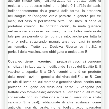
atipiche (molto rare), caratterizzate da protratto stato di
malattia o da decorso fulminante (dallo 0.1 all’1% dei casi).
Indipendentemente dalla gravità della forma, la presenza
nel sangue dell’antigene virale persiste in genere per tre
mesi; nel caso di persistenza oltre i sei mesi si parla di
portatore cronico. Dei portatori cronici, la metà guarisce
nell’arco dei successivi sei mesi; mentre l’altra metà resta
tale per un periodo di tempo indefinito, anche per tutta la
vita e nella stragrande maggioranza dei casi in modo
asintomatico. Tratto da: Decisiva Ricerca su inutilità e
pericoli della vaccinazione obbligatoria antiepatite B
Cosa contiene il vaccino:
I preparati vaccinali vengono
sintetizzati in laboratorio modificando il virus dell’Epatite B. Il
vaccino antiepatite B a DNA ricombinante è un prodotto
della manipolazione genetica del virus dell’Epatite B. Con
cellule di lievito nel cui materiale genetico viene inserita una
porzione del gene del virus dell’Epatite B; vengono poi
trattate con formaldeide; adsorbite su idrossido di alluminio;
conservate con un battericida a base di mercurio e acido
salicilico (timerosal); addizionate di altre sostanze, come
antibiotici, non dichiarate. (fonte: foglietti accompagnatori