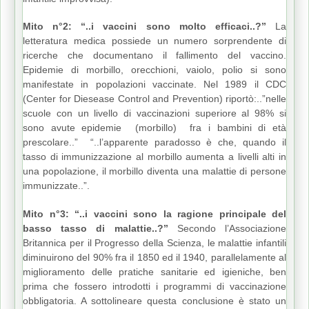
Mito n°2: “..i vaccini sono molto efficaci..?”
La
letteratura medica possiede un numero sorprendente di
ricerche che documentano il fallimento del vaccino.
Epidemie di morbillo, orecchioni, vaiolo, polio si sono
manifestate in popolazioni vaccinate. Nel 1989 il CDC
(Center for Diesease Control and Prevention) riportò:..”nelle
scuole con un livello di vaccinazioni superiore al 98% si
sono avute epidemie (morbillo) fra i bambini di età
prescolare..” “..l’apparente paradosso è che, quando il
tasso di immunizzazione al morbillo aumenta a livelli alti in
una popolazione, il morbillo diventa una malattie di persone
immunizzate..”.
Mito n°3: “..i vaccini sono la ragione principale del
basso tasso di malattie..?”
Secondo l’Associazione
Britannica per il Progresso della Scienza, le malattie infantili
diminuirono del 90% fra il 1850 ed il 1940, parallelamente al
miglioramento delle pratiche sanitarie ed igieniche, ben
prima che fossero introdotti i programmi di vaccinazione
obbligatoria. A sottolineare questa conclusione è stato un