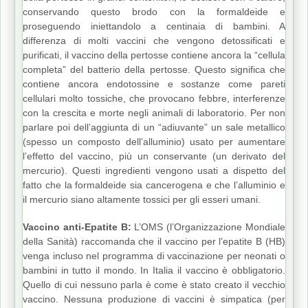
conservando questo brodo con la formaldeide e
proseguendo iniettandolo a centinaia di bambini. A
differenza di molti vaccini che vengono detossificati e
purificati, il vaccino della pertosse contiene ancora la “cellula
completa” del batterio della pertosse. Questo significa che
contiene ancora endotossine e sostanze come pareti
cellulari molto tossiche, che provocano febbre, interferenze
con la crescita e morte negli animali di laboratorio. Per non
parlare poi dell’aggiunta di un “adiuvante” un sale metallico
(spesso un composto dell’alluminio) usato per aumentare
l’effetto del vaccino, più un conservante (un derivato del
mercurio). Questi ingredienti vengono usati a dispetto del
fatto che la formaldeide sia cancerogena e che l’alluminio e
il mercurio siano altamente tossici per gli esseri umani.
Vaccino anti-Epatite B:
L’OMS (l’Organizzazione Mondiale
della Sanità) raccomanda che il vaccino per l’epatite B (HB)
venga incluso nel programma di vaccinazione per neonati o
bambini in tutto il mondo. In Italia il vaccino è obbligatorio.
Quello di cui nessuno parla è come è stato creato il vecchio
vaccino. Nessuna produzione di vaccini è simpatica (per