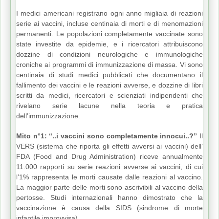
I medici americani registrano ogni anno migliaia di reazioni
serie ai vaccini, incluse centinaia di morti e di menomazioni
permanenti. Le popolazioni completamente vaccinate sono
state investite da epidemie, e i ricercatori attribuiscono
dozzine di condizioni neurologiche e immunologiche
croniche ai programmi di immunizzazione di massa. Vi sono
centinaia di studi medici pubblicati che documentano il
fallimento dei vaccini e le reazioni avverse, e dozzine di libri
scritti da medici, ricercatori e scienziati indipendenti che
rivelano serie lacune nella teoria e pratica
dell’immunizzazione.
Mito n°1: “..i vaccini sono completamente innocui..?”
Il
VERS (sistema che riporta gli effetti avversi ai vaccini) dell’
FDA (Food and Drug Administration) riceve annualmente
11.000 rapporti su serie reazioni avverse ai vaccini, di cui
l’1% rappresenta le morti causate dalle reazioni al vaccino.
La maggior parte delle morti sono ascrivibili al vaccino della
pertosse. Studi internazionali hanno dimostrato che la
vaccinazione è causa della SIDS (sindrome di morte
infantile improvvisa).