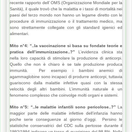
recente rapporto dell’ OMS (Organizzazione Mondiale per la
Sanità), il quale trovò che la malattia e i tassi di mortalità nei
paesi del terzo mondo non hanno un legame diretto con le
procedure di immunizzazione o il trattamento medico, ma
sono strettamente collegate con gli standard igienici ed
alimentari.
Mito n°4: “..la vaccinazione si basa su fondate teorie e
pratica dell’immunizzazione..?”
L’evidenza clinica sta
nella loro capacità di stimolare la produzione di anticorpi.
Quello che non è chiaro è se tale produzione produca
immunità. Per esempio i bambini anemici di
agammaglobine sono incapaci di produrre anticorpi, tuttavia
guariscono dalla malattie infettive quasi con la stessa
velocità degli altri bambini. L’immunità naturale è un
fenomeno complesso che coinvolge molti organi e sistemi.
Mito n°5: “..le malattie infantili sono pericolose..?”
La
maggior parte delle malattie infettive dell’infanzia hanno
poche serie conseguenze al giorno d’oggi. Persino le
statistiche conservatrici del CDC sulla pertosse durante il
1992/1994 indicano un tasso di guarigione del 98.8%. Nella