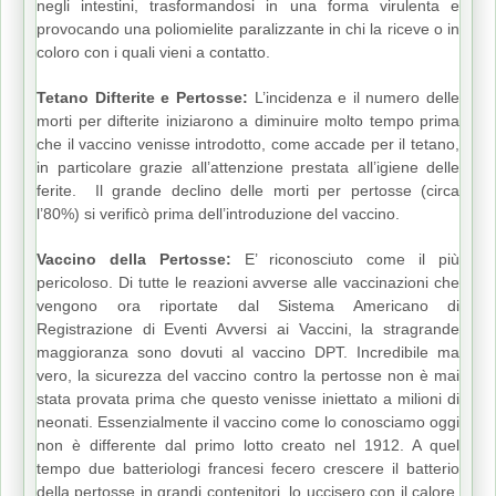
negli intestini, trasformandosi in una forma virulenta e
provocando una poliomielite paralizzante in chi la riceve o in
coloro con i quali vieni a contatto.
Tetano Difterite e Pertosse:
L’incidenza e il numero delle
morti per difterite iniziarono a diminuire molto tempo prima
che il vaccino venisse introdotto, come accade per il tetano,
in particolare grazie all’attenzione prestata all’igiene delle
ferite. Il grande declino delle morti per pertosse (circa
l’80%) si verificò prima dell’introduzione del vaccino.
Vaccino della Pertosse:
E’ riconosciuto come il più
pericoloso. Di tutte le reazioni avverse alle vaccinazioni che
vengono ora riportate dal Sistema Americano di
Registrazione di Eventi Avversi ai Vaccini, la stragrande
maggioranza sono dovuti al vaccino DPT. Incredibile ma
vero, la sicurezza del vaccino contro la pertosse non è mai
stata provata prima che questo venisse iniettato a milioni di
neonati. Essenzialmente il vaccino come lo conosciamo oggi
non è differente dal primo lotto creato nel 1912. A quel
tempo due batteriologi francesi fecero crescere il batterio
della pertosse in grandi contenitori, lo uccisero con il calore,