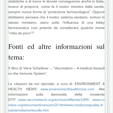
statistiche e di trarre le dovute conseguenze anche in Italia,
invece di proporre, come fa il nostro ministro dalla sanità,
sempre nuove forme di “protezione farmacologica”. Oppure
dobbiamo pensare che il nostro sistema sanitario, incluso lo
stesso ministero, siano sotto l’influenza di una lobby
farmaceutica così potente da considerare qualche morte
“roba da poco”?
Fonti ed altre informazioni sul
tema:
Il libro di Viera Scheibner – “Vaccination – A medical Assault
on the Immune System”
Le citazioni da noi riportate, a cura di: ENVIRONMENT &
HEALTH NEWS
www.environmenthealthzone.com
Alte
informazioni sulla dannosità della trivalente
DTP:
www.vaccinetwork.org/archivio/difterite/1999
www.co
milva.org/documenti/nexus/n20.html
www.medicinaqualita.it/
salute/sidsmorteculla.htm