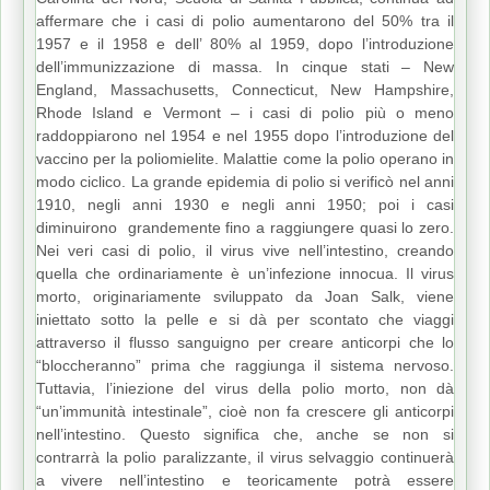
affermare che i casi di polio aumentarono del 50% tra il
1957 e il 1958 e dell’ 80% al 1959, dopo l’introduzione
dell’immunizzazione di massa. In cinque stati – New
England, Massachusetts, Connecticut, New Hampshire,
Rhode Island e Vermont – i casi di polio più o meno
raddoppiarono nel 1954 e nel 1955 dopo l’introduzione del
vaccino per la poliomielite. Malattie come la polio operano in
modo ciclico. La grande epidemia di polio si verificò nel anni
1910, negli anni 1930 e negli anni 1950; poi i casi
diminuirono grandemente fino a raggiungere quasi lo zero.
Nei veri casi di polio, il virus vive nell’intestino, creando
quella che ordinariamente è un’infezione innocua. Il virus
morto, originariamente sviluppato da Joan Salk, viene
iniettato sotto la pelle e si dà per scontato che viaggi
attraverso il flusso sanguigno per creare anticorpi che lo
“bloccheranno” prima che raggiunga il sistema nervoso.
Tuttavia, l’iniezione del virus della polio morto, non dà
“un’immunità intestinale”, cioè non fa crescere gli anticorpi
nell’intestino. Questo significa che, anche se non si
contrarrà la polio paralizzante, il virus selvaggio continuerà
a vivere nell’intestino e teoricamente potrà essere