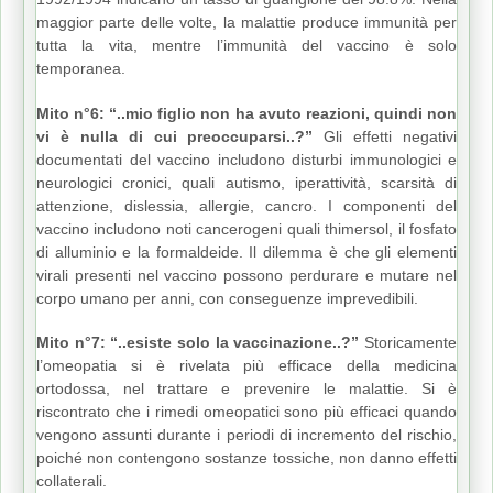
maggior parte delle volte, la malattie produce immunità per
tutta la vita, mentre l’immunità del vaccino è solo
temporanea.
Mito n°6: “..mio figlio non ha avuto reazioni, quindi non
vi è nulla di cui preoccuparsi..?”
Gli effetti negativi
documentati del vaccino includono disturbi immunologici e
neurologici cronici, quali autismo, iperattività, scarsità di
attenzione, dislessia, allergie, cancro. I componenti del
vaccino includono noti cancerogeni quali thimersol, il fosfato
di alluminio e la formaldeide. Il dilemma è che gli elementi
virali presenti nel vaccino possono perdurare e mutare nel
corpo umano per anni, con conseguenze imprevedibili.
Mito n°7: “..esiste solo la vaccinazione..?”
Storicamente
l’omeopatia si è rivelata più efficace della medicina
ortodossa, nel trattare e prevenire le malattie. Si è
riscontrato che i rimedi omeopatici sono più efficaci quando
vengono assunti durante i periodi di incremento del rischio,
poiché non contengono sostanze tossiche, non danno effetti
collaterali.