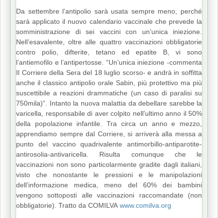
Da settembre l’antipolio sarà usata sempre meno, perché
sarà applicato il nuovo calendario vaccinale che prevede la
somministrazione di sei vaccini con un’unica iniezione.
Nell’esavalente, oltre alle quattro vaccinazioni obbligatorie
contro polio, difterite, tetano ed epatite B, vi sono
l’antiemofilo e l’antipertosse. “Un’unica iniezione -commenta
Il Corriere della Sera del 18 luglio scorso- e andrà in soffitta
anche il classico antipolio orale Sabin, più protettivo ma più
suscettibile a reazioni drammatiche (un caso di paralisi su
750mila)”. Intanto la nuova malattia da debellare sarebbe la
varicella, responsabile di aver colpito nell’ultimo anno il 50%
della popolazione infantile. Tra circa un anno e mezzo,
apprendiamo sempre dal Corriere, si arriverà alla messa a
punto del vaccino quadrivalente antimorbillo-antiparotite-
antirosolia-antivaricella. Risulta comunque che le
vaccinazioni non sono particolarmente gradite dagli italiani,
visto che nonostante le pressioni e le manipolazioni
dell’informazione medica, meno del 60% dei bambini
vengono sottoposti alle vaccinazioni raccomandate (non
obbligatorie). Tratto da COMILVA
www.comilva.org