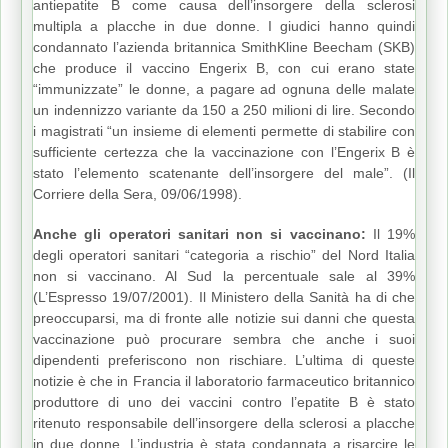
antiepatite B come causa dell’insorgere della sclerosi
multipla a placche in due donne. I giudici hanno quindi
condannato l’azienda britannica SmithKline Beecham (SKB)
che produce il vaccino Engerix B, con cui erano state
“immunizzate” le donne, a pagare ad ognuna delle malate
un indennizzo variante da 150 a 250 milioni di lire. Secondo
i magistrati “un insieme di elementi permette di stabilire con
sufficiente certezza che la vaccinazione con l’Engerix B è
stato l’elemento scatenante dell’insorgere del male”. (Il
Corriere della Sera, 09/06/1998).
Anche gli operatori sanitari non si vaccinano:
Il 19%
degli operatori sanitari “categoria a rischio” del Nord Italia
non si vaccinano. Al Sud la percentuale sale al 39%
(L’Espresso 19/07/2001). Il Ministero della Sanità ha di che
preoccuparsi, ma di fronte alle notizie sui danni che questa
vaccinazione può procurare sembra che anche i suoi
dipendenti preferiscono non rischiare. L’ultima di queste
notizie è che in Francia il laboratorio farmaceutico britannico
produttore di uno dei vaccini contro l’epatite B è stato
ritenuto responsabile dell’insorgere della sclerosi a placche
in due donne. L’industria è stata condannata a risarcire le