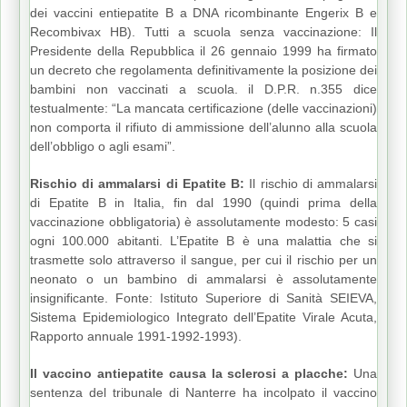
dei vaccini entiepatite B a DNA ricombinante Engerix B e
Recombivax HB). Tutti a scuola senza vaccinazione: Il
Presidente della Repubblica il 26 gennaio 1999 ha firmato
un decreto che regolamenta definitivamente la posizione dei
bambini non vaccinati a scuola. il D.P.R. n.355 dice
testualmente: “La mancata certificazione (delle vaccinazioni)
non comporta il rifiuto di ammissione dell’alunno alla scuola
dell’obbligo o agli esami”.
Rischio di ammalarsi di Epatite B:
Il rischio di ammalarsi
di Epatite B in Italia, fin dal 1990 (quindi prima della
vaccinazione obbligatoria) è assolutamente modesto: 5 casi
ogni 100.000 abitanti. L’Epatite B è una malattia che si
trasmette solo attraverso il sangue, per cui il rischio per un
neonato o un bambino di ammalarsi è assolutamente
insignificante. Fonte: Istituto Superiore di Sanità SEIEVA,
Sistema Epidemiologico Integrato dell’Epatite Virale Acuta,
Rapporto annuale 1991-1992-1993).
Il vaccino antiepatite causa la sclerosi a placche:
Una
sentenza del tribunale di Nanterre ha incolpato il vaccino