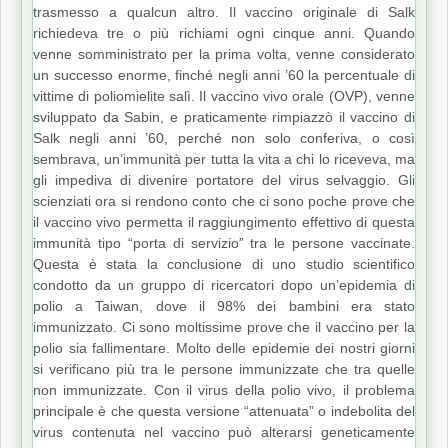
trasmesso a qualcun altro. Il vaccino originale di Salk
richiedeva tre o più richiami ogni cinque anni. Quando
venne somministrato per la prima volta, venne considerato
un successo enorme, finché negli anni ’60 la percentuale di
vittime di poliomielite salì. Il vaccino vivo orale (OVP), venne
sviluppato da Sabin, e praticamente rimpiazzò il vaccino di
Salk negli anni ’60, perché non solo conferiva, o così
sembrava, un’immunità per tutta la vita a chi lo riceveva, ma
gli impediva di divenire portatore del virus selvaggio. Gli
scienziati ora si rendono conto che ci sono poche prove che
il vaccino vivo permetta il raggiungimento effettivo di questa
immunità tipo “porta di servizio” tra le persone vaccinate.
Questa è stata la conclusione di uno studio scientifico
condotto da un gruppo di ricercatori dopo un’epidemia di
polio a Taiwan, dove il 98% dei bambini era stato
immunizzato. Ci sono moltissime prove che il vaccino per la
polio sia fallimentare. Molto delle epidemie dei nostri giorni
si verificano più tra le persone immunizzate che tra quelle
non immunizzate. Con il virus della polio vivo, il problema
principale è che questa versione “attenuata” o indebolita del
virus contenuta nel vaccino può alterarsi geneticamente