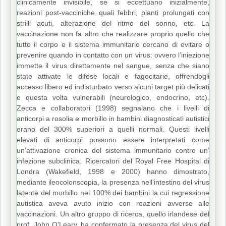
clinicamente invisibile, se si eccettuano inizialmente,
reazioni post-vacciniche quali febbri, pianti prolungati con
strilli acuti, alterazione del ritmo del sonno, etc. La
vaccinazione non fa altro che realizzare proprio quello che
tutto il corpo e il sistema immunitario cercano di evitare o
prevenire quando in contatto con un virus: ovvero l’iniezione
immette il virus direttamente nel sangue, senza che siano
state attivate le difese locali e fagocitarie, offrendogli
accesso libero ed indisturbato verso alcuni target più delicati
e questa volta vulnerabili (neurologico, endocrino, etc).
Zecca e collaboratori (1998) segnalano che i livelli di
anticorpi a rosolia e morbillo in bambini diagnosticati autistici
erano del 300% superiori a quelli normali. Questi livelli
elevati di anticorpi possono essere interpretati come
un’attivazione cronica del sistema immunitario contro un’
infezione subclinica. Ricercatori del Royal Free Hospital di
Londra (Wakefield, 1998 e 2000) hanno dimostrato,
mediante ileocolonscopia, la presenza nell’intestino del virus
latente del morbillo nel 100% dei bambini la cui regressione
autistica aveva avuto inizio con reazioni avverse alle
vaccinazioni. Un altro gruppo di ricerca, quello irlandese del
prof. John O’Leary, ha confermato la presenza del virus del