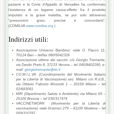
pazienti e la Corte d’Appello di Versailles ha confermato
l’esistenza di un legame causa-effetto fra il prodotto
imputato e la grave malattia, se pur solo attraverso
“presunzioni gravi, precise e concordanti”.
(COMILVA
www.comilva.org
)
Indirizzi utili:
Associazione Universo Bambino: viale O. Flacco 11,
70124 Bari – tel/fax 080/5042326
Associazione vittime dei vaccini: c/o Giorgio Tremante,
via Danilo Preto 8, 37133 Verona – tel 045/8402290, e-
mail:
giorgiotremante@tin.it
CO.M.I.L.VA. (Coordinamento del Movimento Italiano
per la Libertà di Vaccinazione) sez. Milano c/o R.d.B.,
via Ottavio Fabrizio Mossotti 1 – 20159 Milano – tel
02/683091
MIR (Dipartimento Salute e Ambiente) via Milano 65 –
25100 Brescia – tel 030/317474
VACCINETWORK (Movimento per la Libertà di
vaccinazione) viale Gramsci 279 – 41100 Modena – tel
059/310797