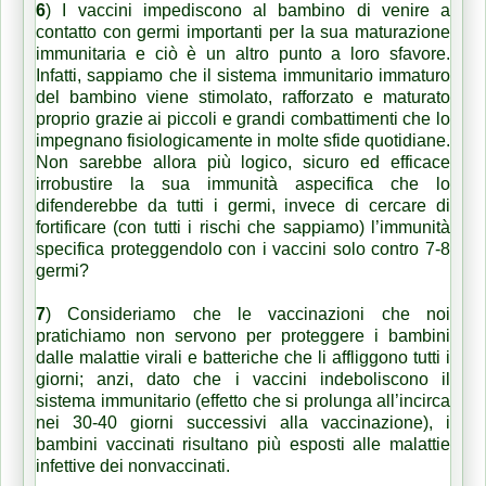
6
)
I vaccini impediscono al bambino di venire a
contatto con germi importanti per la sua maturazione
immunitaria
e ciò è un altro punto a loro sfavore.
Infatti, sappiamo che il sistema immunitario immaturo
del bambino viene stimolato, rafforzato e maturato
proprio grazie ai piccoli e grandi combattimenti che lo
impegnano fisiologicamente in molte sfide quotidiane.
Non sarebbe allora più logico, sicuro ed efficace
irrobustire la sua immunità aspecifica che lo
difenderebbe da tutti i germi, invece di cercare di
fortificare (con tutti i rischi che sappiamo) l’immunità
specifica proteggendolo con i vaccini solo contro 7-8
germi?
7
) Consideriamo che le vaccinazioni che noi
pratichiamo non servono per proteggere i bambini
dalle malattie virali e batteriche che li affliggono tutti i
giorni; anzi, dato che
i vaccini indeboliscono il
sistema immunitario (effetto che si prolunga all’incirca
nei 30-40 giorni successivi alla vaccinazione), i
bambini vaccinati risultano più esposti alle malattie
infettive dei non
vaccinati
.