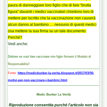
paura di danneggiare loro figlio che di fare “brutta
figura” davanti i medici vaccinatori chiedono loro di
mettere per iscritto che la vaccinazione non causerà
alcun danno al bambino … nessuno di questi medici
osa mettere la sua firma su un tale documento.
Perché?
Vedi anche:
Dottore se vuoi fare vaccinare mio figlio firmami il Modulo di
Responsabilita'!
Fonte:
https://medicbunker-la-verita.blogspot.it/2017/03/50-
motivi-per-non-vaccinare-i-bambini.html
Medic Bunker La Verità
Riproduzione consentita purché l'articolo non sia