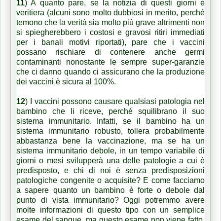
11
) A quanto pare, se la notizia di questi giorni è
veritiera (alcuni sono molto dubbiosi in merito, perché
temono che la verità sia molto più grave altrimenti non
si spiegherebbero i costosi e gravosi ritiri immediati
per i banali motivi riportati),
pare che i vaccini
possano rischiare di contenere anche germi
contaminanti nonostante le sempre super-garanzie
che ci danno quando ci assicurano che la produzione
dei vaccini è sicura al 100%
.
12
)
I vaccini possono causare qualsiasi patologia nel
bambino che li riceve, perché squilibrano il suo
sistema immunitario
. Infatti, se il bambino ha un
sistema immunitario robusto, tollera probabilmente
abbastanza bene la vaccinazione, ma se ha un
sistema immunitario debole, in un tempo variabile di
giorni o mesi svilupperà una delle patologie a cui è
predisposto, e
chi di noi è senza predisposizioni
patologiche congenite o acquisite? E come facciamo
a sapere quanto un bambino è forte o debole dal
punto di vista immunitario? Oggi potremmo avere
molte informazioni di questo tipo con un semplice
esame del sangue, ma questo esame non viene fatto.