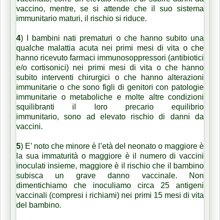
vaccino
, mentre, se si attende che il suo sistema
immunitario maturi, il rischio si riduce.
4
)
I bambini nati prematuri
o che hanno subito una
qualche malattia acuta nei primi mesi di vita o che
hanno ricevuto farmaci immunosoppressori (antibiotici
e/o cortisonici) nei primi mesi di vita o che hanno
subito interventi chirurgici o che hanno alterazioni
immunitarie o che sono figli di genitori con patologie
immunitarie o metaboliche e molte altre condizioni
squilibranti il loro precario equilibrio
immunitario,
sono ad elevato rischio di danni da
vaccini.
5
)
E’ noto che minore è l’età del neonato o maggiore è
la sua immaturità o maggiore è il numero di vaccini
inoculati insieme, maggiore è il rischio che il bambino
subisca un grave danno vaccinale. Non
dimentichiamo che inoculiamo circa 25 antigeni
vaccinali (compresi i richiami) nei primi 15 mesi di vita
del bambino.