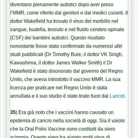
diventano pienamente autistici dopo aver preso
l’MMR, come riferito dai genitori e dai medici curanti. Il
dottor Wakefield ha trovato il virus del morbillo nel
sangue, budella, tessuto e nel fluido cerebro-spinale
(CSF) dei bambini autistici. Questo risultato
nonostante fosse stato confermato da numerosi altri
studi pubblicati (Dr Timothy Buie, il dottor VK Singh,
Kawashima, il dottor James Walker Smith) il Dr
Wakefield è stato disonorato dal governo del Regno
Unito, che aveva introdotto il vaccino MMR. La sua
licenza per praticare nel Regno Unito è stata
annullata e il suo studio è stato tirato fuori dal
Lancet
.
35
)
Era già noto che i vaccini hanno causato un
epidemia di cancro nella società di oggi. Sia il vaiolo
che la Oral Polio Vaccine sono costituiti da siero
scimmia. Questo siero ha aiutato molti virus di