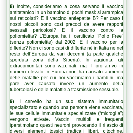
8
) Inoltre,
consideriamo a cosa servano il vaccino
antitetanico in un bambino di pochi mesi: si arrampica
sui reticolati? E il vaccino antiepatite B? Per caso i
nostri piccoli sono così precoci da avere rapporti
sessuali pericolosi? E il vaccino contro la
poliomielite? L’Europa ha il certificato “Polio Free”
(senza poliomielite) dal 2002. E il vaccino per la
difterite? Non ci sono casi di difterite né in Italia né nel
resto dell’Europa da vari decenni
(a parte qualche
sperduta zona della Siberia). In aggiunta, gli
extracomunitari sono vaccinati, ma il loro arrivo in
numero elevato in Europa non ha causato aumento
delle malattie per cui noi vacciniamo i bambini, ma
pare aver causato invece un aumento della
tubercolosi e delle malattie a trasmissione sessuale.
9
) Il cervello ha un suo sistema immunitario
specializzato e quando una persona viene vaccinata,
le sue cellule immunitarie specializzate (“microglia”)
vengono attivate.
Vaccini multipli e frequenti
iperstimolano questi neuroni provocando il rilascio di
diversi elementi tossici (radicali liberi, citochine,