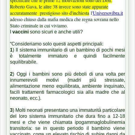
specificare che le prime 12 motivazioni sono del Dott.
Roberto Gava, le altre 38 invece sono state appurate
accuratamente prestigioso sito d'inchiesta
l'
Universovibra.it
adesso chiuso dalla mafia medica che regna sovrana nello
Stato criminale in cui viviamo.
I
vaccini
sono sicuri e anche utili?
“Consideriamo solo questi aspetti principali:
1
)
Il sistema immunitario di un bambino di pochi mesi
è totalmente immaturo e quindi facilmente
squilibrabile
.
2
)
Oggi i bambini sono più deboli di una volta
per
innumerevoli motivi (madri più stressate,
alimentazione meno equilibrata, ambiente inquinato,
facili trattamenti farmacologici sia alla madre che al
neonato, ecc.).
3
) Molti neonati presentano una immaturità particolare
del loro sistema immunitario che dura fino a 12-18
mesi e che viene chiamata ipogammaglobulinemia
transitoria:
se in questo periodo il bambino viene
vaccinato, corre un elevato rischio di subire danni da