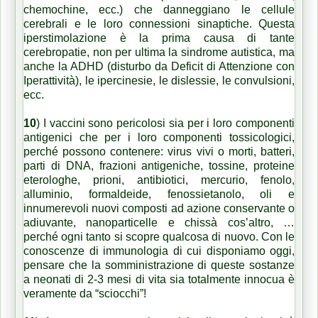
chemochine, ecc.) che danneggiano le cellule
cerebrali e le loro connessioni sinaptiche. Questa
iperstimolazione è la prima causa di tante
cerebropatie, non per ultima la sindrome autistica, ma
anche la ADHD (disturbo da Deficit di Attenzione con
Iperattività), le ipercinesie, le dislessie, le convulsioni
,
ecc.
10
)
I vaccini sono pericolosi sia per i loro componenti
antigenici che per i loro componenti tossicologici,
perché possono contenere: virus vivi o morti, batteri,
parti di DNA, frazioni antigeniche, tossine, proteine
eterologhe, prioni, antibiotici, mercurio, fenolo,
alluminio, formaldeide, fenossietanolo, oli e
innumerevoli nuovi composti ad azione conservante o
adiuvante, nanoparticelle e chissà cos’altro,
…
perché ogni tanto si scopre qualcosa di nuovo.
Con le
conoscenze di immunologia di cui disponiamo oggi,
pensare che la somministrazione di queste sostanze
a neonati di 2-3 mesi di vita sia totalmente innocua è
veramente da “sciocchi”!