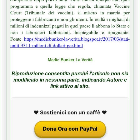
programma e quella legge che regola, chiamata Vaccine
Court (Tribunale dei vaccini), si misero in marcia per
proteggere i fabbricanti e non gli utenti. In realtà i migliaia di
milioni di indennizzi pagati in quel paese li abbona lo Stato e
non i laboratori fabbricanti. Inspiegabile e ripugnante.
Fonte
https://medicbunker-la-verita.blogspot.it/2017/03/stati-
uniti-3311-milioni-di-dollari-per.html
Medic Bunker La Verità
Riproduzione consentita purché l'articolo non sia
modificato in nessuna parte, indicando Autore e
link attivo al sito.
❤️ Sostienici con un caffè ❤️
Dona Ora con PayPal