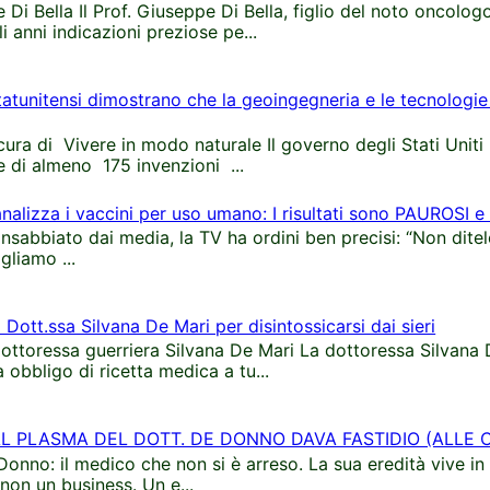
 Di Bella Il Prof. Giuseppe Di Bella, figlio del noto oncologo
i anni indicazioni preziose pe...
tatunitensi dimostrano che la geoingegneria e le tecnologie 
cura di Vivere in modo naturale Il governo degli Stati Unit
e di almeno 175 invenzioni ...
alizza i vaccini per uso umano: I risultati sono PAUROSI e
 insabbiato dai media, la TV ha ordini ben precisi: “Non dite
gliamo ...
a Dott.ssa Silvana De Mari per disintossicarsi dai sieri
dottoressa guerriera Silvana De Mari La dottoressa Silvana 
 obbligo di ricetta medica a tu...
AL PLASMA DEL DOTT. DE DONNO DAVA FASTIDIO (ALLE 
nno: il medico che non si è arreso. La sua eredità vive in 
non un business. Un e...