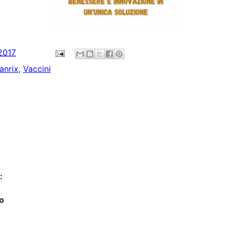
 2017
fanrix
,
Vaccini
:
o