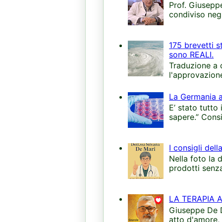
Prof. Giuseppe
condiviso negl
175 brevetti s
sono REALI.
Traduzione a 
l'approvazion
La Germania an
E’ stato tutto
sapere.” Consi
I consigli dell
Nella foto la 
prodotti senza
LA TERAPIA 
Giuseppe De Do
atto d'amore, 