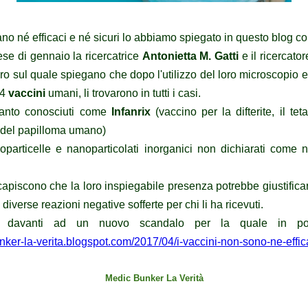
no né efficaci e né sicuri lo abbiamo spiegato in questo blog co
e di gennaio la ricercatrice
Antonietta M. Gatti
e il ricercato
o sul quale spiegano che dopo l'utilizzo del loro microscopio e
44
vaccini
umani, li trovarono in tutti i casi.
tanto conosciuti come
Infanrix
(vaccino per la difterite, il tet
s del papilloma umano)
oparticelle e nanoparticolati inorganici non dichiarati come 
 capiscono che la loro inspiegabile presenza potrebbe giustifica
 diverse reazioni negative sofferte per chi li ha ricevuti.
 davanti ad un nuovo scandalo per la quale in po
nker-la-verita.blogspot.com/2017/04/i-vaccini-non-sono-ne-effica
Medic Bunker La Verità