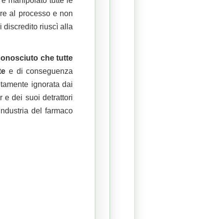
 e manipolato tutte le
are al processo e non
discredito riuscì alla
conosciuto che tutte
te
e di conseguenza
etamente ignorata dai
e dei suoi detrattori
 industria del farmaco