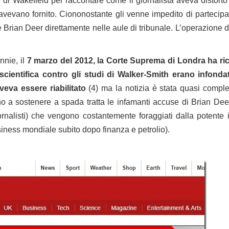
 di Wakefield per raccontare come il giornalista aveva distorto
 avevano fornito. Ciononostante gli venne impedito di partecip
Brian Deer direttamente nelle aule di tribunale. L’operazione di 
nnie, il
7 marzo del 2012, la Corte Suprema di Londra ha ri
scientifica contro gli studi di Walker-Smith erano infonda
eva essere riabilitato
(4) ma la notizia è stata quasi compl
 a sostenere a spada tratta le infamanti accuse di Brian Deer 
iornalisti) che vengono costantemente foraggiati dalla potente
siness mondiale subito dopo finanza e petrolio).