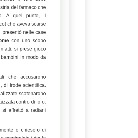
stria del farmaco che
a. A quel punto, il
ico) che aveva scarse
i presentò nelle case
nome
con uno scopo
nfatti, si prese gioco
loro bambini in modo da
nali che accusarono
di frode scientifica.
cializzate scatenarono
izzata contro di loro.
i affrettò a radiarli
amente e chiesero di