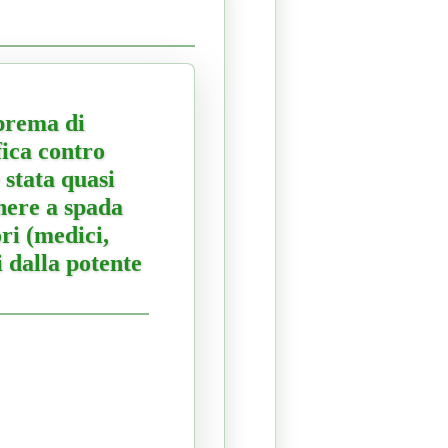
uprema di
fica contro
stata quasi
nere a spada
ri (medici,
i dalla potente