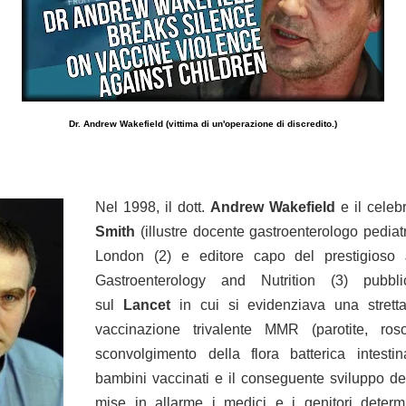
Dr. Andrew Wakefield (vittima di un'operazione di discredito.)
Nel 1998, il dott.
Andrew Wakefield
e il celeb
Smith
(illustre docente gastroenterologo pediatr
London (2) e editore capo del prestigioso J
Gastroenterology and Nutrition (3) pubbl
sul
Lancet
in cui si evidenziava una stretta
vaccinazione trivalente MMR (parotite, roso
sconvolgimento della flora batterica intestin
bambini vaccinati e il conseguente sviluppo del
mise in allarme i medici e i genitori determ