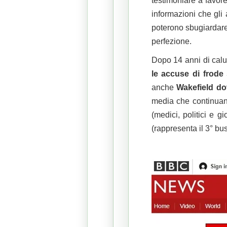
testimoniare a favore
informazioni che gli
poterono sbugiardare 
perfezione.
Dopo 14 anni di calu
le accuse di frode 
anche
Wakefield dov
media che continuano
(medici, politici e g
(rappresenta il 3° bu