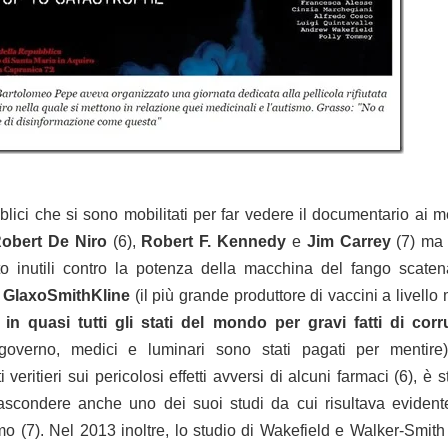
lici che si sono mobilitati per far vedere il documentario ai 
obert De Niro
(6),
Robert F. Kennedy
e
Jim Carrey
(7) ma 
tto inutili contro la potenza della macchina del fango scatena
a
GlaxoSmithKline
(il più grande produttore di vaccini a livell
n quasi tutti gli stati del mondo per gravi fatti di cor
overno, medici e luminari sono stati pagati per mentire
 veritieri sui pericolosi effetti avversi di alcuni farmaci (6), è s
ascondere anche uno dei suoi studi da cui risultava evident
o (7). Nel 2013 inoltre, lo studio di Wakefield e Walker-Smith