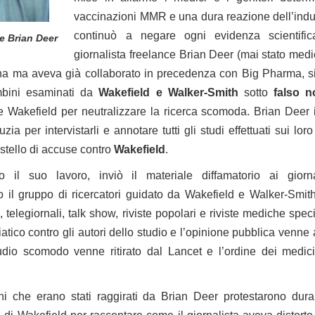
vaccinazioni MMR e una dura reazione dell’indu
continuò a negare ogni evidenza scientific
ce Brian Deer
giornalista freelance Brian Deer (mai stato med
na ma aveva già collaborato in precedenza con Big Pharma, s
mbini esaminati da
Wakefield e Walker-Smith
sotto
falso 
re Wakefield per neutralizzare la ricerca scomoda. Brian Deer i
uzia per intervistarli e annotare tutti gli studi effettuati sui 
stello di accuse contro
Wakefield
.
o il suo lavoro, inviò il materiale diffamatorio ai gior
 il gruppo di ricercatori guidato da Wakefield e Walker-Smith, 
, telegiornali, talk show, riviste popolari e riviste mediche spe
co contro gli autori dello studio e l’opinione pubblica venne a
udio scomodo venne ritirato dal Lancet e l’ordine dei medici s
ini che erano stati raggirati da Brian Deer protestarono dur