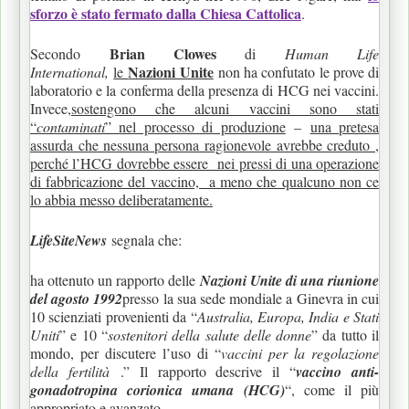
sforzo è stato fermato dalla Chiesa Cattolica
.
Brian Clowes
Secondo
di
Human Life
Nazioni Unite
International,
le
non ha confutato le prove di
laboratorio e la conferma della presenza di HCG nei vaccini.
Invece,
sostengono che alcuni vaccini sono stati
“
contaminati
” nel processo di produzione
–
una pretesa
assurda che nessuna persona ragionevole avrebbe creduto ,
perché l’HCG dovrebbe essere nei pressi di una operazione
di fabbricazione del vaccino, a meno che qualcuno non ce
lo abbia messo deliberatamente.
LifeSiteNews
segnala che:
ha ottenuto un rapporto delle
Nazioni Unite di una riunione
del agosto 1992
presso la sua sede mondiale a Ginevra in cui
10 scienziati provenienti da “
Australia, Europa, India e Stati
Uniti
” e 10 “
sostenitori della salute delle donne
” da tutto il
mondo, per discutere l’uso di “
vaccini per la regolazione
della fertilità
.” Il rapporto descrive il “
vaccino anti-
gonadotropina corionica umana (HCG)
“, come il più
appropriato e avanzato.