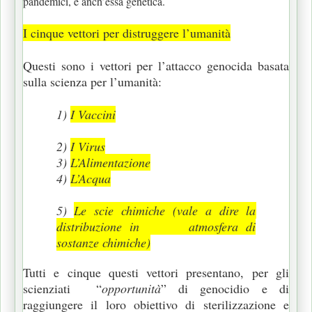
pandemici, è anch’essa genetica.
I cinque vettori per distruggere l’umanità
Questi sono i vettori per l’attacco genocida basata
sulla scienza per l’umanità:
1)
I Vaccini
2)
I Virus
3)
L’Alimentazione
4)
L’Acqua
5)
Le scie chimiche (vale a dire la
distribuzione in atmosfera di
sostanze chimiche)
Tutti e cinque questi vettori presentano, per gli
scienziati “
opportunità
” di genocidio e di
raggiungere il loro obiettivo di sterilizzazione e