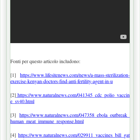
Fonti per questo articolo includono:
[1]
https://www.lifesitenews.com/news/a-mass-sterilization-
exercise-kenyan-doctors-find-anti-fertility-agent-in-u
[2]
https://www.naturalnews.com/041345_cdc_polio_vaccin
e_sv40.html
[3]
https://www.naturalnews.com/047358_ebola_outbreak_
human_meat_immune_response.html
[4]
https://www.naturalnews.com/029911_vaccines_bill_gat