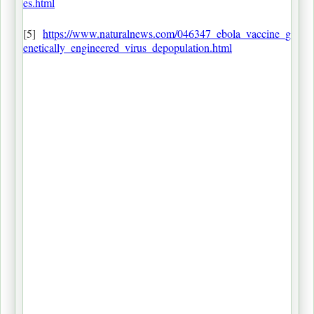
es.html
[5]
https://www.naturalnews.com/046347_ebola_vaccine_g
enetically_engineered_virus_depopulation.html