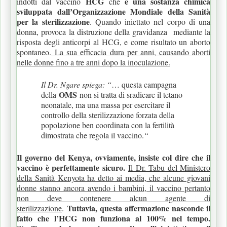
HCG
è una sostanza chimica
indotti dal vaccino
che
sviluppata dall’Organizzazione Mondiale della Sanità
per la sterilizzazione
. Quando iniettato nel corpo di una
donna, provoca la distruzione della gravidanza mediante la
risposta degli anticorpi al HCG, e come risultato un aborto
spontaneo.
La sua efficacia dura per anni, causando aborti
nelle donne fino a tre anni dopo la inoculazione.
Il Dr. Ngare spiega: “
… questa campagna
OMS
della
non si tratta di sradicare il tetano
neonatale, ma una massa per esercitare il
controllo della sterilizzazione forzata della
popolazione ben coordinata con la fertilità
dimostrata che regola il vaccino.
“
Il governo del Kenya, ovviamente, insiste col dire che il
vaccino è perfettamente sicuro.
Il Dr. Tabu del Ministero
della Sanità Kenyota ha detto ai media, che alcune giovani
donne stanno ancora avendo i bambini, il vaccino pertanto
non deve contenere alcun agente di
Tuttavia, questa affermazione nasconde il
sterilizzazione
.
fatto che l’HCG non funziona al 100% nel tempo.