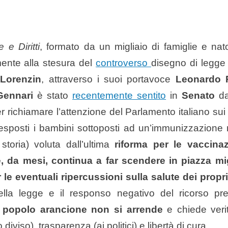
 e Diritti
, formato da un migliaio di famiglie e n
nte alla stesura del
controverso
disegno di legge 
 Lorenzin
, attraverso i suoi portavoce
Leonardo P
Gennari
è stato
recentemente sentito
in
Senato
da
r richiamare l’attenzione del Parlamento italiano sui 
esposti i bambini sottoposti ad un’immunizzazione
storia) voluta dall’ultima
riforma per le vaccinaz
, da mesi, continua a far scendere in piazza mig
le eventuali ripercussioni sulla salute dei propri 
 della legge e il responso negativo del ricorso pr
l popolo arancione non si arrende
e chiede ver
diviso), trasparenza (ai politici) e libertà di cura.