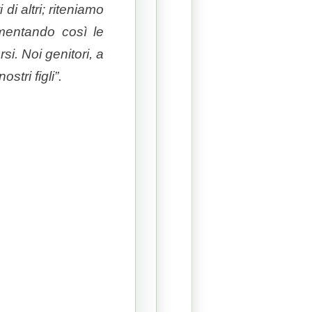
di altri; riteniamo
imentando così le
si. Noi genitori, a
stri figli”.