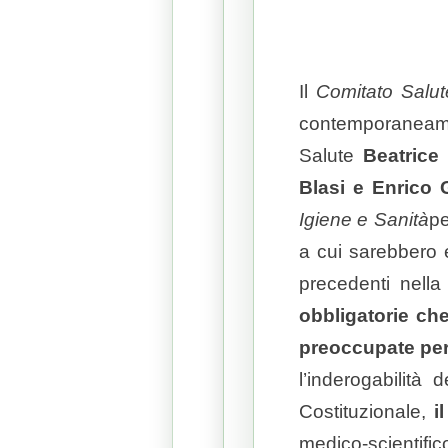
Il
Comitato Salute
contemporaneame
Salute
Beatrice
Blasi e Enrico 
Igiene e Sanità
pe
a cui sarebbero 
precedenti nella 
obbligatorie che
preoccupate per 
l’inderogabilità
Costituzionale,
i
medico-scientifico 