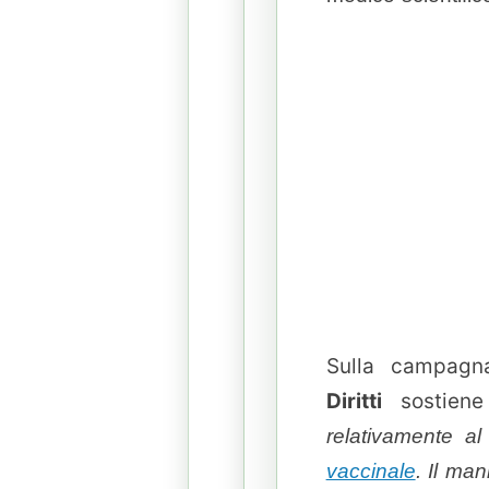
Sulla campagna
Diritti
sostien
relativamente al
vaccinale
. Il man