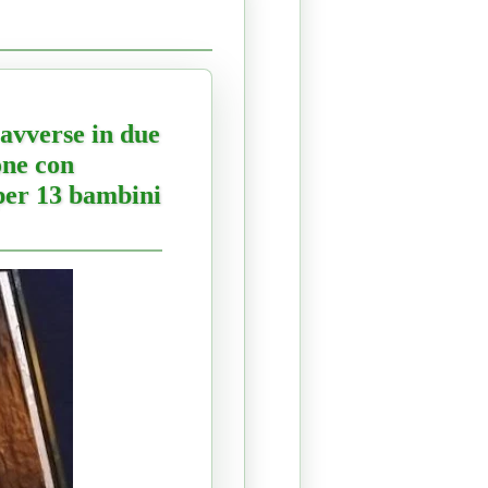
 avverse in due
one con
 per 13 bambini