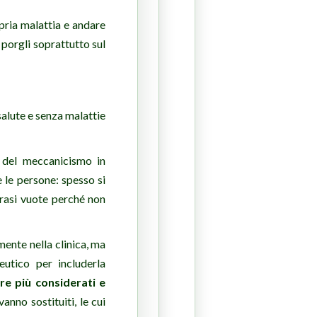
pria malattia e andare
porgli soprattutto sul
 salute e senza malattie
e del meccanicismo in
e le persone: spesso si
frasi vuote perché non
mente nella clinica, ma
eutico per includerla
re più considerati e
 vanno sostituiti, le cui