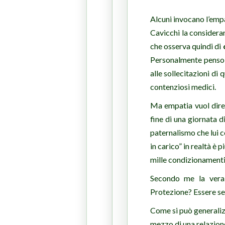
Alcuni invocano l’empa
Cavicchi la considera
che osserva quindi di
Personalmente penso 
alle sollecitazioni di
contenziosi medici.
Ma empatia vuol dir
fine di una giornata d
paternalismo che lui c
in carico” in realtà è
mille condizionamenti 
Secondo me la vera 
Protezione? Essere se
Come si può generaliz
mezzo di una relazione