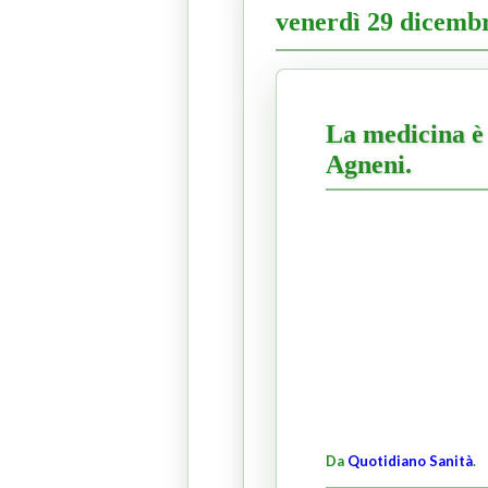
venerdì 29 dicemb
La medicina è 
Agneni.
Da
Quotidiano Sanità
.