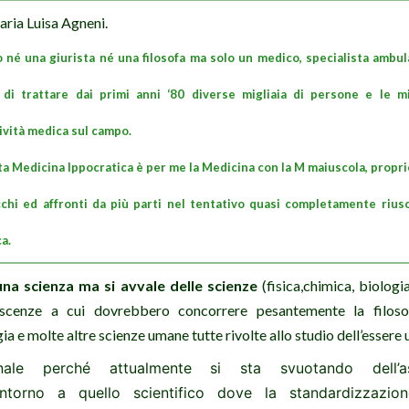
ria Luisa Agneni.
né una giurista né una filosofa ma solo un medico, specialista ambula
à di
trattare
dai primi anni ‘80 diverse migliaia di persone e le m
tività medica sul campo.
ta Medicina Ippocratica è per me la Medicina con la M maiuscola, proprio
chi ed affronti da più parti nel tentativo quasi completamente riusci
a.
na scienza ma si avvale delle scienze
(fisica,chimica, biologi
scenze a cui dovrebbero concorrere pesantemente la filosofia
ogia e molte altre scienze umane tutte rivolte allo studio dell’esser
nale perché attualmente si sta svuotando dell’as
torno a quello scientifico dove la standardizzazion