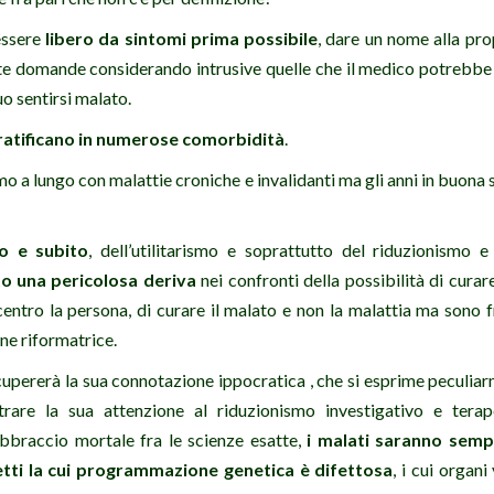
essere
libero da sintomi prima possibile
, dare un nome alla pro
nte domande considerando intrusive quelle che il medico potrebbe 
suo sentirsi malato.
tratificano in numerose comorbidità
.
amo a lungo con malattie croniche e invalidanti ma gli anni in buona
to e subito
, dell’utilitarismo e soprattutto del riduzionismo 
o una pericolosa deriva
nei confronti della possibilità di curar
 centro la persona, di curare il malato e non la malattia ma sono 
ne riformatrice.
upererà la sua connotazione ippocratica , che si esprime peculiar
rare la sua attenzione al riduzionismo investigativo e terap
bbraccio mortale fra le scienze esatte,
i malati saranno semp
tti la cui programmazione genetica è difettosa
, i cui organi