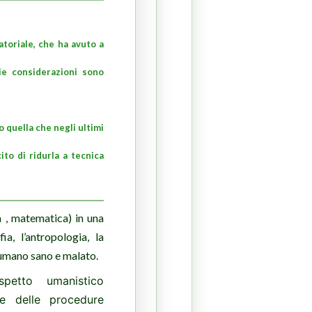
toriale, che ha avuto a
ie considerazioni sono
 quella che negli ultimi
to di ridurla a tecnica
a , matematica) in una
, l’antropologia, la
e umano sano e malato.
petto umanistico
e delle procedure