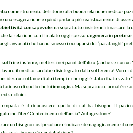
tia come strumento del ritorno alla buona relazione medico- pazie
no una esagerazione e quindi parlano più realisticamente di osserv
obiettività consapevole
ma soprattutto insiste nel rimarcare la q
che la relazione con il malato oggi spesso
degenera in pretese 
 quegli avvocati che hanno smesso i occuparsi dei “parafanghi” pref
e
soffrire insieme
, mettersi nei panni dell’altro (anche se con un 
i lavoro il medico sarebbe disintegrato dalla sofferenza! Vorrei di
onsidera un rottame di altri tempi e che oggi è stato ribattezzato 
 più faticoso di quello che lui immagina. Ma soprattutto ormai è res
extra-clinici.
empatia è il riconoscere quello di cui ha bisogno il pazien
guito nell’iter? Contenimento dell’ansia? Autogestione?
zare un bisogno così peculiare e indicare demagogicamente il c
 fra pari che non c’è per definizione?