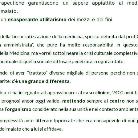
rapeutiche garantiscono un sapere appiattito al me
 malato.
n un
esasperante utilitarismo
dei mezzi e dei fini.
della burocratizzazione della medicina, spesso definita dal prof 
 amministrata”, che pure ha molte responsabilità in quest
ella Medicina, ma vorrei sottolineare la crisi culturale complessi
 puntuale di quella sociale diffusa e penetrata in ogni ambito.
do di aver “trattato” diverse migliaia di persone perché non 
arite:
c’è una grande differenza
.
ca ci ha insegnato ad appassionarci al
caso clinico
, 2400 anni fa
 prognosi ancor oggi valido,
mettendo
sempre al
centro
non s
a l’
organismo
considerato nella sua unità e nel contesto ambientale 
omplessità ante litteram Ippocrate che era consapevole di non 
 del malato che a lui si affidava.