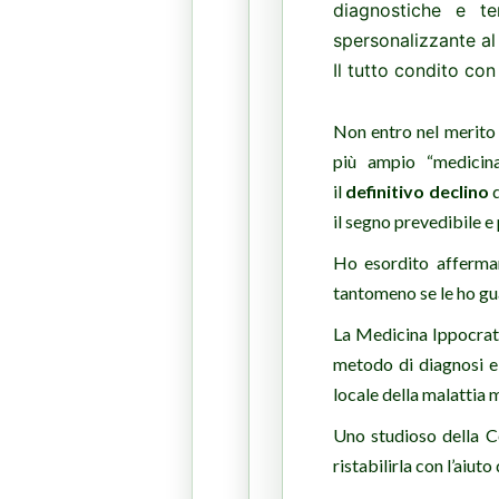
diagnostiche e te
spersonalizzante al
Il tutto condito co
Non entro nel merito 
più ampio “medicina
il
definitivo declino
d
il segno prevedibile e
Ho esordito afferman
tantomeno se le ho gu
La Medicina Ippocrati
metodo di diagnosi e
locale della malattia m
Uno studioso della C
ristabilirla con l’aiuto