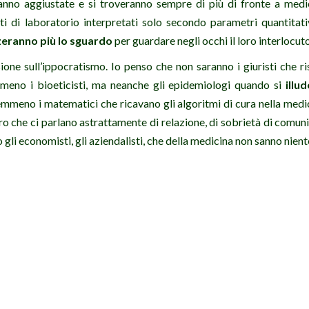
nno aggiustate e si troveranno sempre di più di fronte a medi
ti di laboratorio interpretati solo secondo parametri quantitativi
zeranno più lo sguardo
per guardare negli occhi il loro interlocut
ione sull’ippocratismo. Io penso che non saranno i giuristi che r
meno i bioeticisti, ma neanche gli epidemiologi quando si
illu
emmeno i matematici che ricavano gli algoritmi di cura nella medic
o che ci parlano astrattamente di relazione, di sobrietà di comuni
gli economisti, gli aziendalisti, che della medicina non sanno nient