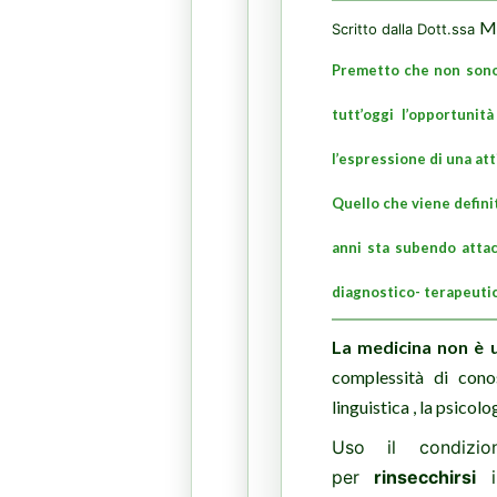
Ma
Scritto dalla Dott.ssa
Premetto che non sono 
tutt’oggi l’opportunit
l’espressione di una at
Quello che viene defini
anni sta subendo attac
diagnostico- terapeutic
La medicina non è u
complessità di cono
linguistica , la psicol
Uso il condizio
per
rinsecchirsi
in