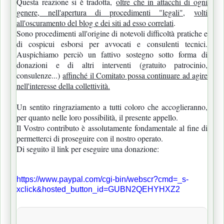
Questa reazione si è tradotta,
oltre che in attacchi di ogni
genere, nell'apertura di procedimenti "legali"
,
volti
all'oscuramento del blog e dei siti ad esso correlati
.
Sono procedimenti all'origine di notevoli difficoltà pratiche e
di cospicui esborsi per avvocati e consulenti tecnici.
Auspichiamo perciò un fattivo sostegno sotto forma di
donazioni e di altri interventi (gratuito patrocinio,
consulenze...)
affinché il Comitato possa continuare ad agire
nell'interesse della collettività.
Un sentito ringraziamento a tutti coloro che accoglieranno,
per quanto nelle loro possibilità, il presente appello.
Il Vostro contributo è assolutamente fondamentale al fine di
permetterci di proseguire con il nostro operato.
Di seguito il link per eseguire una donazione:
https://www.paypal.com/cgi-bin/webscr?cmd=_s-
xclick&hosted_button_id=GUBN2QEHYHXZ2