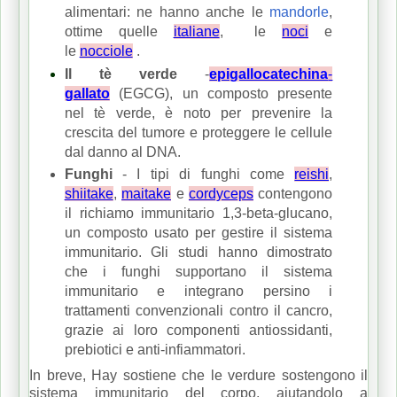
alimentari: ne hanno anche le
mandorle
,
ottime quelle
italiane
,
le
noci
e
le
nocciole
.
Il tè verde
-
epigallocatechina
-
gallato
(EGCG), un composto presente
nel tè verde, è noto per prevenire la
crescita del tumore e proteggere le cellule
dal danno al DNA.
Funghi
- I tipi di funghi come
reishi
,
shiitake
,
maitake
e
cordyceps
contengono
il richiamo immunitario 1,3-beta-glucano,
un composto usato per gestire il sistema
immunitario.
Gli studi hanno dimostrato
che i funghi supportano il sistema
immunitario e integrano persino i
trattamenti convenzionali contro il cancro,
grazie ai loro componenti antiossidanti,
prebiotici e anti-infiammatori.
In breve, Hay sostiene che le verdure sostengono il
sistema immunitario del corpo, aiutandolo a