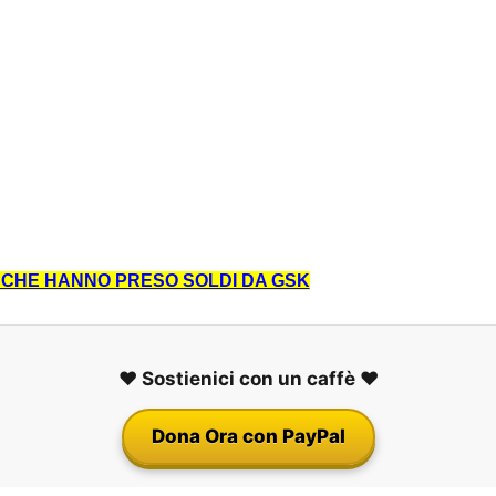
CI CHE HANNO PRESO SOLDI DA GSK
❤️ Sostienici con un caffè ❤️
Dona Ora con PayPal