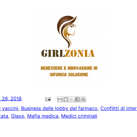
 26, 2018
 vaccini
,
Business delle lobby del farmaco
,
Conflitti di inte
zata
,
Glaxo
,
Mafia medica
,
Medici criminali