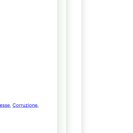
resse
,
Corruzione
,