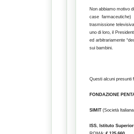
Non abbiamo motivo di d
case farmaceutiche) 
trasmissione televisiv
uno di loro, il Presiden
ed arbitrariamente “deci
sui bambini.
Questi alcuni presunti 
FONDAZIONE PENT
SIMIT
(Società Italiana
ISS
,
Istituto Superior
ROMA:
€ 125.660