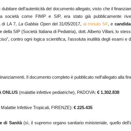
ubitare dell’autenticità del documento allegato, visto che il finanzia
a società come FIMP e SIP, era stato già pubblicamente rivelat
a di LA 7,
La Gabbia Open
del 31/05/2017,
al minuto 54′
, e
candida
te della SIP (Società Italiana di Pediatria), dott. Alberto Villani, lo s
so”, contro ogni logica scientifica, l’assoluta inutilità degli esami e d
finanziamenti. Il documento completo è pubblicato nell’allegato alla fin
A ONLUS
(malattie infettive pediatriche), PADOVA:
€ 1.302.838
 Malattie Infettive Tropicali, FIRENZE):
€ 225.435
e di Sanità
(sì, il supremo organo sanitario ministeriale, quello dell’