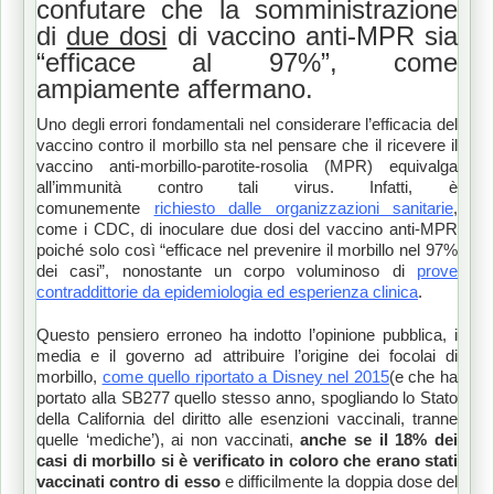
confutare che la somministrazione
di
due dosi
di vaccino anti-MPR sia
“efficace al 97%”, come
ampiamente affermano.
Uno degli errori fondamentali nel considerare l’efficacia del
vaccino contro il morbillo sta nel pensare che il ricevere il
vaccino anti-morbillo-parotite-rosolia (MPR) equivalga
all’immunità contro tali virus. Infatti, è
comunemente
richiesto dalle organizzazioni sanitarie
,
come i CDC, di inoculare due dosi del vaccino anti-MPR
poiché solo così “efficace nel prevenire il morbillo nel 97%
dei casi”, nonostante un corpo voluminoso di
prove
contraddittorie da epidemiologia ed esperienza clinica
.
Questo pensiero erroneo ha indotto l’opinione pubblica, i
media e il governo ad attribuire l’origine dei focolai di
morbillo,
come quello riportato a Disney nel 2015
(e che ha
portato alla SB277 quello stesso anno, spogliando lo Stato
della California del diritto alle esenzioni vaccinali, tranne
quelle ‘mediche’), ai non vaccinati,
anche se il 18% dei
casi di morbillo si è verificato in coloro che erano stati
vaccinati contro di esso
e difficilmente la doppia dose del