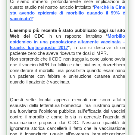
Ci siamo immersi profondamente nelle implicazioni di
questo studio nel nostro articolo intitolato “
Perché la Cina
sta avendo epidemie di morbillo quando il 99% è
vaccinato?
“.
L’esempio più recente è stato pubblicato oggi sul sito
Web del CDC
in un rapporto intitolato “
Morbillo
epidemico in una popolazione altamente vaccinata –
Israele, luglio-agosto 2017
“, in cui si descrive di un
paziente zero che aveva ricevuto tre dosi di MPR.
Non sorprende che il CDC non tragga la conclusione ovvia
che il vaccino MPR ha fallito e che, piuttosto, dovrebbero
considerare il morbillo una possibilità quando esaminano
un paziente con febbre e un’eruzione cutanea anche
quando il paziente è vaccinato.
Questi sette focolai appena elencati non sono affatto
esaustivi della letteratura biomedica, ma illustrano quanto
sia fuorviante l’opinione pubblica sull’efficacia dei vaccini
contro il morbillo e come lo sia in generale l’agenda di
vaccinazione proposta dai CDC. Nessuna quantità di
ignoranza storica cancellerà il fatto che la vaccinazione
non è innanzitutto uguale all’avvenuta immunizzazione;