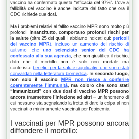
vaccino ha confermato questa “efficacia del 97%”. L’ovvia
fallibilità del vaccino è anche indicata dal fatto che ora il
CDC richiede due dosi.
Ma i problemi relativi al fallito vaccino MPR sono molto più
profondi.
Innanzitutto, comportano profondi rischi per
la salute
(oltre 25 dei quali li abbiamo indicati qui:
pericoli
del vaccino MPR
), incluso un aumento del rischio di
autismo, che
uno scienziato senior del CDC ha
confessato alla sua agenzia
, che non giustifica il rischio,
dato che il morbillo non è solo non mortale ma
conferisce
benefici per la salute significativi che sono stati
convalidati nella letteratura biomedica
.
In secondo luogo,
non solo il vaccino
MPR non riesce a conferire
coerentemente l’immunità
, ma coloro che sono stati
“immunizzati” con due dosi di vaccino MPR possono
ancora trasmettere l’infezione ad altri
– un fenomeno di
cui nessuno sta segnalando la fretta di dare la colpa al non
vaccinati o minimamente vaccinati per l’epidemia.
I vaccinati per MPR possono ancora
diffondere il morbillo: