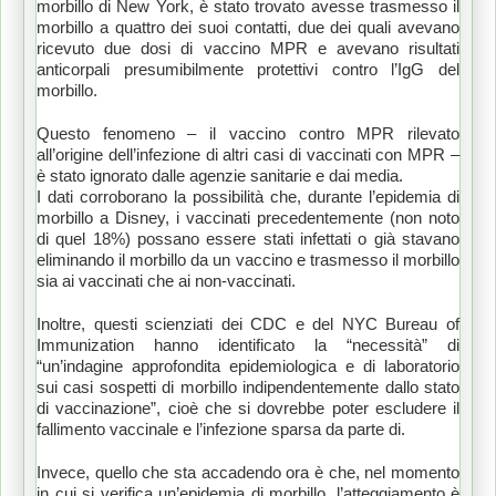
morbillo di New York, è stato trovato avesse trasmesso il
morbillo a quattro dei suoi contatti, due dei quali avevano
ricevuto due dosi di vaccino MPR e avevano risultati
anticorpali presumibilmente protettivi contro l’IgG del
morbillo.
Questo fenomeno – il vaccino contro MPR rilevato
all’origine dell’infezione di altri casi di vaccinati con MPR –
è stato ignorato dalle agenzie sanitarie e dai media.
I dati corroborano la possibilità che, durante l’epidemia di
morbillo a Disney, i vaccinati precedentemente (non noto
di quel 18%) possano essere stati infettati o già stavano
eliminando il morbillo da un vaccino e trasmesso il morbillo
sia ai vaccinati che ai non-vaccinati.
Inoltre, questi scienziati dei CDC e del NYC Bureau of
Immunization hanno identificato la “necessità” di
“un’indagine approfondita epidemiologica e di laboratorio
sui casi sospetti di morbillo indipendentemente dallo stato
di vaccinazione”, cioè che si dovrebbe poter escludere il
fallimento vaccinale e l’infezione sparsa da parte di.
Invece, quello che sta accadendo ora è che, nel momento
in cui si verifica un’epidemia di morbillo, l’atteggiamento è