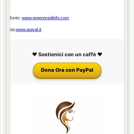
fonte:
www.greenmedinfo.com
da:
www.quival.it
❤️ Sostienici con un caffè ❤️
Dona Ora con PayPal