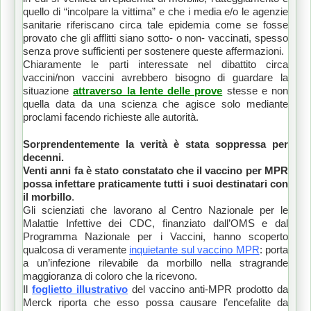
quello di “incolpare la vittima” e che i media e/o le agenzie
sanitarie riferiscano circa tale epidemia come se fosse
provato che gli afflitti siano sotto- o non- vaccinati, spesso
senza prove sufficienti per sostenere queste affermazioni.
Chiaramente le parti interessate nel dibattito circa
vaccini/non vaccini avrebbero bisogno di guardare la
situazione
attraverso la lente delle prove
stesse e non
quella data da una scienza che agisce solo mediante
proclami facendo richieste alle autorità.
Sorprendentemente la verità è stata soppressa per
decenni.
Venti anni fa è stato constatato che il vaccino per MPR
possa infettare praticamente tutti i suoi destinatari con
il morbillo
.
Gli scienziati che lavorano al Centro Nazionale per le
Malattie Infettive dei CDC, finanziato dall’OMS e dal
Programma Nazionale per i Vaccini, hanno scoperto
qualcosa di veramente
inquietante sul vaccino MPR
: porta
a un’infezione rilevabile da morbillo nella stragrande
maggioranza di coloro che la ricevono.
Il
foglietto illustrativo
del vaccino anti-MPR prodotto da
Merck riporta che esso possa causare l’encefalite da