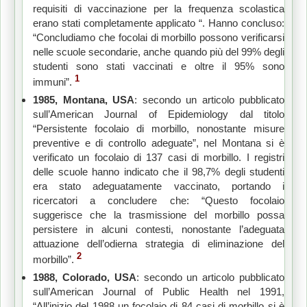
requisiti di vaccinazione per la frequenza scolastica
erano stati completamente applicato “. Hanno concluso:
“Concludiamo che focolai di morbillo possono verificarsi
nelle scuole secondarie, anche quando più del 99% degli
studenti sono stati vaccinati e oltre il 95% sono
1
immuni”.
1985, Montana, USA
: secondo un articolo pubblicato
sull’American Journal of Epidemiology dal titolo
“Persistente focolaio di morbillo, nonostante misure
preventive e di controllo adeguate”, nel Montana si è
verificato un focolaio di 137 casi di morbillo. I registri
delle scuole hanno indicato che il 98,7% degli studenti
era stato adeguatamente vaccinato, portando i
ricercatori a concludere che: “Questo focolaio
suggerisce che la trasmissione del morbillo possa
persistere in alcuni contesti, nonostante l’adeguata
attuazione dell’odierna strategia di eliminazione del
2
morbillo”.
1988, Colorado, USA
: secondo un articolo pubblicato
sull’American Journal of Public Health nel 1991,
“All’inizio del 1988 un focolaio di 84 casi di morbillo si è