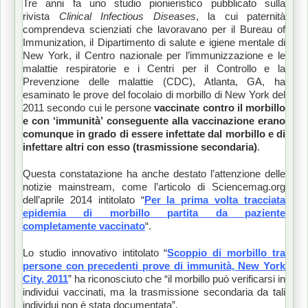
Tre anni fa uno studio pionieristico pubblicato sulla
rivista
Clinical Infectious Diseases
, la cui paternità
comprendeva scienziati che lavoravano per il Bureau of
Immunization, il Dipartimento di salute e igiene mentale di
New York, il Centro nazionale per l’immunizzazione e le
malattie respiratorie e i Centri per il Controllo e la
Prevenzione delle malattie (CDC), Atlanta, GA, ha
esaminato le prove del focolaio di morbillo di New York del
2011 secondo cui le persone
vaccinate contro il morbillo
e con ‘immunità’ conseguente alla vaccinazione erano
comunque in grado di essere infettate dal morbillo e di
infettare altri con esso (trasmissione secondaria)
.
Questa constatazione ha anche destato l’attenzione delle
notizie mainstream, come l’articolo di Sciencemag.org
dell’aprile 2014 intitolato “
Per la prima volta tracciata
epidemia di morbillo partita da paziente
completamente vaccinato
“.
Lo studio innovativo intitolato “
Scoppio di morbillo tra
persone con precedenti prove di immunità, New York
City, 2011
” ha riconosciuto che “il morbillo può verificarsi in
individui vaccinati, ma la trasmissione secondaria da tali
individui non è stata documentata”.