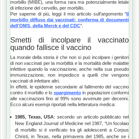
morbillo (MIBE), una forma rara ma potenzialmente letale
di infezione del cervello, per morbillo.
Per saperne di più, leggi il mio articolo sull’argomento “
Il
morbillo diffuso dai vaccinati: conferma di documenti
dell’OMS, della Merck e del CDC
“.
Smetti di incolpare il vaccinato
quando fallisce il vaccino
La morale della storia è che non si può incolpare i genitori
di non vaccinati per la morbilità e la mortalità delle malattie
infettive quando la vaccinazione, anche nella sua pseudo
immunizzazione, non impedisce a quelli che vengono
vaccinati di infettare altri.
In effetti, le epidemie secondarie al fallimento del vaccino
contro il morbillo e lo
spargimento
in popolazioni conformi
alle vaccinazioni fino al 99% sono avvenute per decenni.
Ecco alcuni esempi riportati nella letteratura medica:
1985, Texas, USA
: secondo un articolo pubblicato nel
New England Journal of Medicine nel 1987, “Un focolaio
di morbillo si è verificato tra gli adolescenti a Corpus
Christi, in Texas, nella primavera del 1985, anche se i