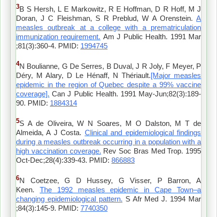
3
B S Hersh, L E Markowitz, R E Hoffman, D R Hoff, M J
Doran, J C Fleishman, S R Preblud, W A Orenstein.
A
measles outbreak at a college with a prematriculation
immunization requirement.
Am J Public Health. 1991 Mar
;81(3):360-4. PMID:
1994745
4
N Boulianne, G De Serres, B Duval, J R Joly, F Meyer, P
Déry, M Alary, D Le Hénaff, N Thériault.
[Major measles
epidemic in the region of Quebec despite a 99% vaccine
coverage].
Can J Public Health. 1991 May-Jun;82(3):189-
90. PMID:
1884314
5
S A de Oliveira, W N Soares, M O Dalston, M T de
Almeida, A J Costa.
Clinical and epidemiological findings
during a measles outbreak occurring in a population with a
high vaccination coverage.
Rev Soc Bras Med Trop. 1995
Oct-Dec;28(4):339-43. PMID:
866883
6
N Coetzee, G D Hussey, G Visser, P Barron, A
Keen.
The 1992 measles epidemic in Cape Town–a
changing epidemiological pattern.
S Afr Med J. 1994 Mar
;84(3):145-9. PMID:
7740350