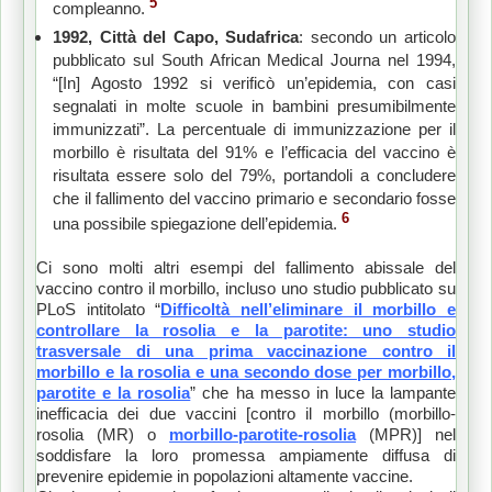
5
compleanno.
1992, Città del Capo, Sudafrica
: secondo un articolo
pubblicato sul South African Medical Journa nel 1994,
“[In] Agosto 1992 si verificò un’epidemia, con casi
segnalati in molte scuole in bambini presumibilmente
immunizzati”. La percentuale di immunizzazione per il
morbillo è risultata del 91% e l’efficacia del vaccino è
risultata essere solo del 79%, portandoli a concludere
che il fallimento del vaccino primario e secondario fosse
6
una possibile spiegazione dell’epidemia.
Ci sono molti altri esempi del fallimento abissale del
vaccino contro il morbillo, incluso uno studio pubblicato su
PLoS intitolato “
Difficoltà nell’eliminare il morbillo e
controllare la rosolia e la parotite: uno studio
trasversale di una prima vaccinazione contro il
morbillo e la rosolia e una secondo dose per morbillo,
parotite e la rosolia
” che ha messo in luce la lampante
inefficacia dei due vaccini [contro il morbillo (morbillo-
rosolia (MR) o
morbillo-parotite-rosolia
(MPR)] nel
soddisfare la loro promessa ampiamente diffusa di
prevenire epidemie in popolazioni altamente vaccine.