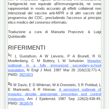
l’antigenicità non equivale all’immunogenicità, né sono
rappresentati in modo accurato gli effetti collaterali non
intenzionali del vaccino anti-MPR e di altri vaccini del
programma dei CDC, precludendo l’accesso al principio
etico medico del consenso informato.
Traduzione a cura di Manuela Prascevic & Luigi
Quintavalle
RIFERIMENTI
1
T L Gustafson, A W Lievens, P A Brunell, R G
Moellenberg, C M Buttery, L M Sehulster.
Measles
outbreak in a fully immunized secondary-school
population.
N Engl J Med. 1987 Mar 26 ;316(13):771-4.
PMID:
3821823
2
R M Davis, E D Whitman, W A Orenstein, S R Preblud, L
E Markowitz, A R Hinman.
A persistent outbreak of
measles despite appropriate prevention and control
measures.
Am J Epidemiol. 1987 Sep ;126(3):438-49.
PMID:
3618578