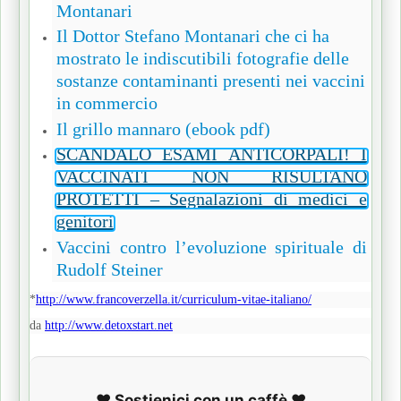
Montanari
Il Dottor Stefano Montanari che ci ha
mostrato le indiscutibili fotografie delle
sostanze contaminanti presenti nei vaccini
in commercio
Il grillo mannaro (ebook pdf)
SCANDALO ESAMI ANTICORPALI! I
VACCINATI NON RISULTANO
PROTETTI – Segnalazioni di medici e
genitori
Vaccini contro l’evoluzione spirituale
di
Rudolf Steiner
*
http://www.francoverzella.it/curriculum-vitae-italiano/
da
http://www.detoxstart.net
❤️ Sostienici con un caffè ❤️