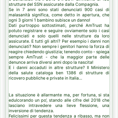
strutture del SSN assicurate dalla Compagnia.
Se in 7 anni sono stati denunciati 900 casi di
malasanità significa, come detto in apertura, che
ogni 3 giorni 1 bambino subisce un danno!
Dati purtroppo sottostimati, perché AmTrust ha
potuto registrare e seguire ovviamente solo i casi
denunciati e solo quelli nelle strutture da loro
assicurate. E tutti gli altri? Per esempio i danni non
denunciati? Non sempre i genitori hanno la forza di
reagire chiedendo giustizia; tenendo conto - spiega
sempre AmTrust - che la maggior parte delle
denunce arriva diversi anni dopo la nascita!
E i danni accaduti in altre strutture? Il Ministero
della salute cataloga ben 1386 di strutture di
ricovero pubbliche e private in Italia…
La situazione è allarmante ma, per fortuna, si sta
edulcorando un po’, stando alle cifre del 2018 che
lasciano intravedere una lieve flessione, una
inversione di tendenza.
Felicissimi per questa tendenza a ribasso, ma non