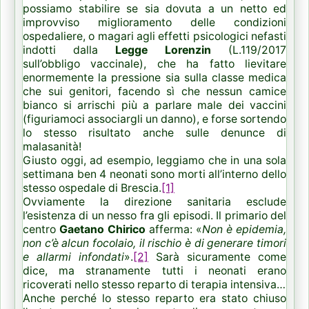
possiamo stabilire se sia dovuta a un netto ed
improvviso miglioramento delle condizioni
ospedaliere, o magari agli effetti psicologici nefasti
indotti dalla
Legge Lorenzin
(L.119/2017
sull’obbligo vaccinale), che ha fatto lievitare
enormemente la pressione sia sulla classe medica
che sui genitori, facendo sì che nessun camice
bianco si arrischi più a parlare male dei vaccini
(figuriamoci associargli un danno), e forse sortendo
lo stesso risultato anche sulle denunce di
malasanità!
Giusto oggi, ad esempio, leggiamo che in una sola
settimana ben 4 neonati sono morti all’interno dello
stesso ospedale di Brescia.
[1]
Ovviamente la direzione sanitaria esclude
l’esistenza di un nesso fra gli episodi. Il primario del
centro
Gaetano Chirico
afferma: «
Non è epidemia,
non c’è alcun focolaio, il rischio è di generare timori
e allarmi infondati
».
[2]
Sarà sicuramente come
dice, ma stranamente tutti i neonati erano
ricoverati nello stesso reparto di terapia intensiva…
Anche perché lo stesso reparto era stato chiuso