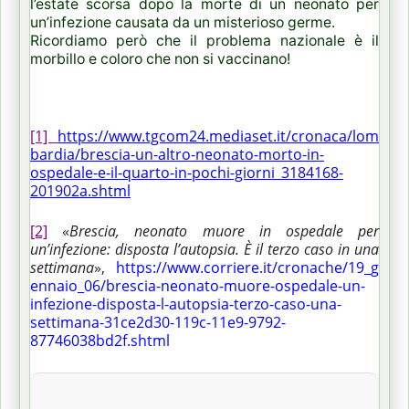
l’estate scorsa dopo la morte di un neonato per
un’infezione causata da un misterioso germe.
Ricordiamo però che il problema nazionale è il
morbillo e coloro che non si vaccinano!
[1]
https://www.tgcom24.mediaset.it/cronaca/lom
bardia/brescia-un-altro-neonato-morto-in-
ospedale-e-il-quarto-in-pochi-giorni_3184168-
201902a.shtml
[2]
«
Brescia, neonato muore in ospedale per
un’infezione: disposta l’autopsia. È il terzo caso in una
settimana
»,
https://www.corriere.it/cronache/19_g
ennaio_06/brescia-neonato-muore-ospedale-un-
infezione-disposta-l-autopsia-terzo-caso-una-
settimana-31ce2d30-119c-11e9-9792-
87746038bd2f.shtml