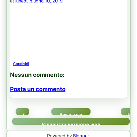
at
lunedì, giugno 10, 2019
Condividi
Nessun commento:
Posta un commento
‹
›
Home page
Visualizza versione web
Powered by
Blogger
.