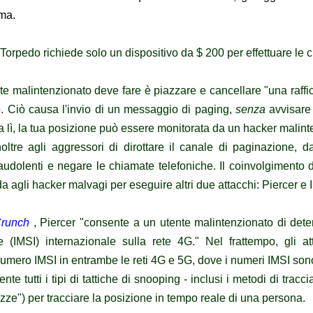
ima.
 Torpedo richiede solo un dispositivo da $ 200 per effettuare le 
te malintenzionato deve fare è piazzare e cancellare "una raffic
o.
Ciò causa l'invio di un messaggio di paging,
senza
avvisare 
 lì, la tua posizione può essere monitorata da un hacker malint
ltre agli aggressori di dirottare il canale di paginazione, 
raudolenti e negare le chiamate telefoniche.
Il coinvolgimento 
a agli hacker malvagi per eseguire altri due attacchi: Piercer e 
Crunch
, Piercer "consente a un utente malintenzionato di deter
e (IMSI) internazionale sulla rete 4G." Nel frattempo, gli a
mero IMSI in entrambe le reti 4G e 5G, dove i numeri IMSI sono c
nte tutti i tipi di tattiche di snooping - inclusi i metodi di tracci
azze") per tracciare la posizione in tempo reale di una persona.