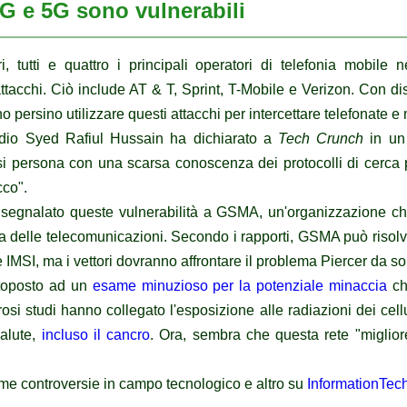
 4G e 5G sono vulnerabili
i, tutti e quattro i principali operatori di telefonia mobile n
attacchi.
Ciò include AT & T, Sprint, T-Mobile e Verizon.
Con dis
o persino utilizzare questi attacchi per intercettare telefonate e
tudio Syed Rafiul Hussain ha dichiarato a
Tech Crunch
in un
asi persona con una scarsa conoscenza dei protocolli di cerca 
cco".
 segnalato queste vulnerabilità a GSMA, un'organizzazione ch
ria delle telecomunicazioni.
Secondo i rapporti, GSMA può risolve
 IMSI, ma i vettori dovranno affrontare il problema Piercer da sol
ttoposto ad un
esame minuzioso per la potenziale minaccia
ch
si studi hanno collegato l'esposizione alle radiazioni dei cell
salute,
incluso il cancro
.
Ora, sembra che questa rete "migli
time controversie in campo tecnologico e altro su
InformationTec