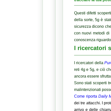
Questi difetti scoper
della sorte, 5g è sta
sicurezza dicono che
con nuovi metodi di
conoscenza riguardo a
I ricercatori 
I ricercatori della
Pur
reti 4g e 5g, e ciò 
ancora essere sfruttat
Sono stati scoperti tr
malintenzionati poss
Come
riporta
Daily M
dei tre attacchi.
I pro
arrivo e delle chiam