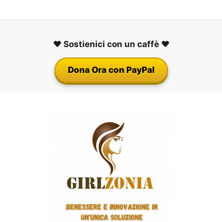
❤️ Sostienici con un caffè ❤️
Dona Ora con PayPal