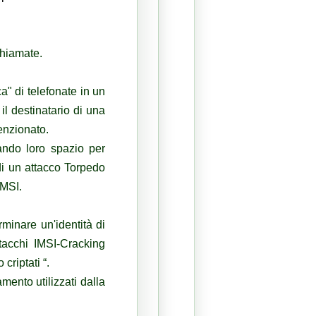
chiamate.
a" di telefonate in un
il destinatario di una
enzionato.
dando loro spazio per
di un attacco Torpedo
IMSI.
minare un'identità di
ttacchi IMSI-Cracking
riptati “.
amento utilizzati dalla