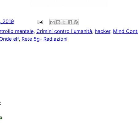
2, 2019
trollo mentale
,
Crimini contro l'umanità
,
hacker
,
Mind Contr
Onde elf
,
Rete 5g- Radiazioni
:
o