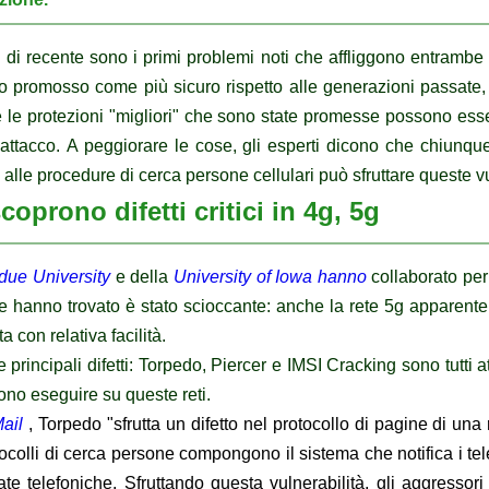
ti di recente sono i primi problemi noti che affliggono entrambe 
to promosso come più sicuro rispetto alle generazioni passate, 
 le protezioni "migliori" che sono state promesse possono esse
 attacco.
A peggiorare le cose, gli esperti dicono che chiunq
lle procedure di cerca persone cellulari può sfruttare queste vu
scoprono difetti critici in 4g, 5g
due University
e della
University of Iowa hanno
collaborato per
che hanno trovato è stato scioccante: anche la rete 5g apparent
a con relativa facilità.
e principali difetti: Torpedo, Piercer e IMSI Cracking sono tutti 
ono eseguire su queste reti.
ail
, Torpedo "sfrutta un difetto nel protocollo di pagine di una 
tocolli di cerca persone compongono il sistema che notifica i te
ate telefoniche.
Sfruttando questa vulnerabilità, gli aggressor