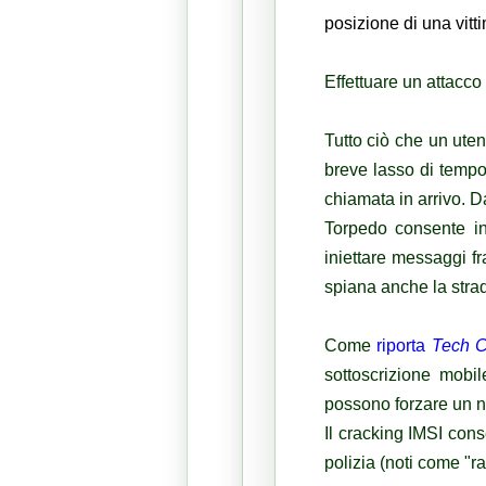
posizione di una vitt
Effettuare un attacco
Tutto ciò che un uten
breve lasso di temp
chiamata in arrivo.
Da
Torpedo consente ino
iniettare messaggi f
spiana anche la strad
Come
riporta
Tech 
sottoscrizione mobil
possono forzare un nu
Il cracking IMSI conse
polizia (noti come "r