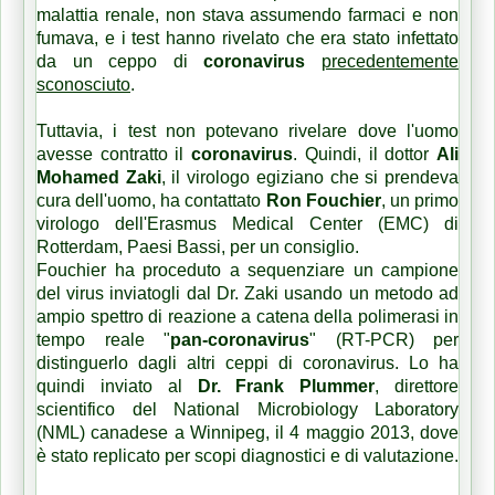
malattia renale, non stava assumendo farmaci e non
fumava, e i test hanno rivelato che era stato infettato
da un ceppo di
coronavirus
precedentemente
sconosciuto
.
Tuttavia, i test non potevano rivelare dove l'uomo
avesse contratto il
coronavirus
.
Quindi, il dottor
Ali
Mohamed Zaki
, il virologo egiziano che si prendeva
cura dell'uomo, ha contattato
Ron Fouchier
, un primo
virologo dell'Erasmus Medical Center (EMC) di
Rotterdam, Paesi Bassi, per un consiglio.
Fouchier ha proceduto a sequenziare un campione
del virus inviatogli dal Dr. Zaki usando un metodo ad
ampio spettro di reazione a catena della polimerasi in
tempo reale "
pan-coronavirus
" (RT-PCR) per
distinguerlo dagli altri ceppi di coronavirus.
Lo ha
quindi inviato al
Dr. Frank Plummer
, direttore
scientifico del National Microbiology Laboratory
(NML) canadese a Winnipeg, il 4 maggio 2013, dove
è stato replicato per scopi diagnostici e di valutazione.