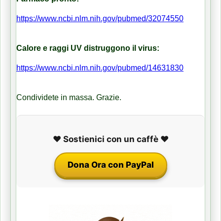
https://www.ncbi.nlm.nih.gov/pubmed/32074550
Calore e raggi UV distruggono il virus:
https://www.ncbi.nlm.nih.gov/pubmed/14631830
Condividete in massa. Grazie.
❤️ Sostienici con un caffè ❤️
Dona Ora con PayPal