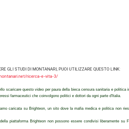
RE GLI STUDI DI MONTANARI, PUOI UTILIZZARE QUESTO LINK:
ontanari.net/ricerca-e-vita-3/
llo scaricare questo video per paura della bieca censura sanitaria e politica in 
eressi farmaceutici che coinvolgono politici e dottori da ogni parte d'Italia.
biamo caricata su Brighteon, un sito dove la mafia medica e politica non ries
o della piattaforma Brighteon non possono essere condivisi liberamente s