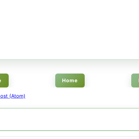
e
Home
ost (Atom)