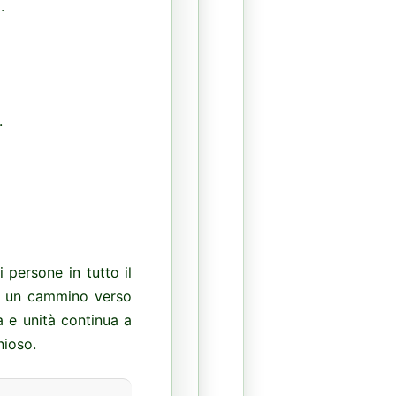
.
.
 persone in tutto il
no un cammino verso
a e unità continua a
nioso.