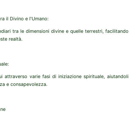
ra il Divino e l'Umano:
iari tra le dimensioni divine e quelle terrestri, facilitand
ste realtà.
uale:
i attraverso varie fasi di iniziazione spirituale, aiutandol
nza e consapevolezza.
one