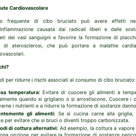
alute Cardiovascolare
mo frequente di cibo bruciato può avere effetti ne
'infiammazione causata dai radicali liberi e dalle so
eti dei vasi sanguigni e favorire la formazione di placch
o di aterosclerosi, che può portare a malattie cardia
ovascolari.
chi?
i per ridurre i rischi associati al consumo di cibo bruciato:
ssa temperatura:
Evitare di cuocere gli alimenti a temp
almente quando si grigliano o si arrostiscono. Cuocere i 
varne i nutrienti e a ridurre la formazione di sostanze danno
ntemente gli alimenti:
Se si cucina carne alla griglia, è
 per evitare che si bruci o diventi troppo carbonizzata.
odi di cottura alternativi:
Ad esempio, la cottura a vapore 
ona opzione per evitare la formazione di sostanze perico