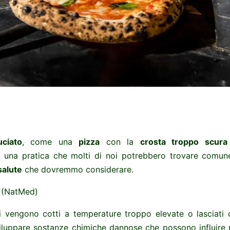
uciato
, come una
pizza
con la
crosta troppo scura
è una pratica che molti di noi potrebbero trovare comun
salute
che dovremmo considerare.
i (NatMed)
i vengono cotti a temperature troppo elevate o lasciati
luppare sostanze chimiche dannose che possono influire 