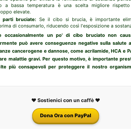
olio a bassa temperatura è una scelta migliore rispett
roppo elevate.
parti bruciate:
Se il cibo si brucia, è importante elim
prima di consumarlo, riducendo così l'esposizione a sostan
 occasionalmente un po' di cibo bruciato non causi
rmente può avere conseguenze negative sulla salute a
tanze cancerogene e dannose, come acrilamide, HCA e 
ppare malattie gravi. Per questo motivo, è importante pres
elte più consapevoli per proteggere il nostro organis
❤️ Sostienici con un caffè ❤️
Dona Ora con PayPal