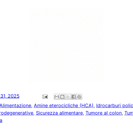
 31, 2025
Alimentazione
,
Amine eterocicliche (HCA)
,
Idrocarburi polic
rodegenerative
,
Sicurezza alimentare
,
Tumore al colon
,
Tum
a