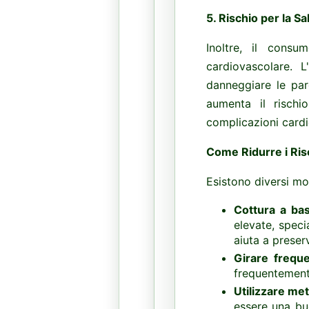
5.
Rischio per la S
Inoltre, il consu
cardiovascolare. L
danneggiare le par
aumenta il rischi
complicazioni cardi
Come Ridurre i Ris
Esistono diversi mod
Cottura a ba
elevate, speci
aiuta a preser
Girare freque
frequentemente
Utilizzare met
essere una bu