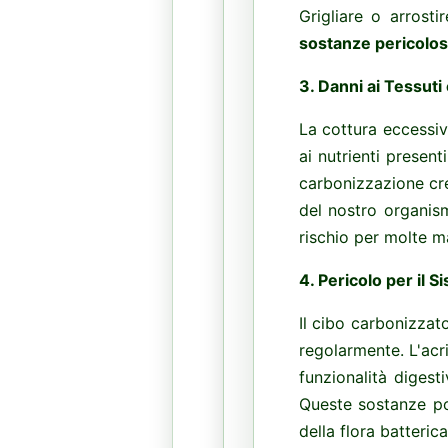
Grigliare o arrosti
sostanze pericolo
3.
Danni ai Tessuti
La cottura eccessiv
ai nutrienti present
carbonizzazione cr
del nostro organism
rischio per molte ma
4.
Pericolo per il S
Il cibo carbonizzat
regolarmente. L'acr
funzionalità digest
Queste sostanze po
della flora batterica