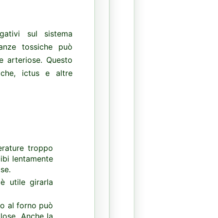
gativi sul sistema
stanze tossiche può
e arteriose. Questo
che, ictus e altre
erature troppo
cibi lentamente
se.
 utile girarla
o al forno può
lose. Anche la