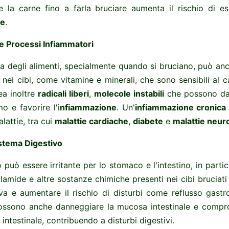
re la carne fino a farla bruciare aumenta il rischio di 
se
.
 e Processi Infiammatori
a degli alimenti, specialmente quando si bruciano, può a
i nei cibi, come vitamine e minerali, che sono sensibili al c
ea inoltre
radicali liberi
,
molecole instabili
che possono dan
o e favorire l'i
nfiammazione
. Un'
infiammazione cronica
lattie, tra cui
malattie cardiache
,
diabete
e
malattie neur
istema Digestivo
o può essere irritante per lo stomaco e l'intestino, in part
ilamide e altre sostanze chimiche presenti nei cibi bruciati
iva e aumentare il rischio di disturbi come reflusso gast
ssono anche danneggiare la mucosa intestinale e comprom
 intestinale, contribuendo a disturbi digestivi.