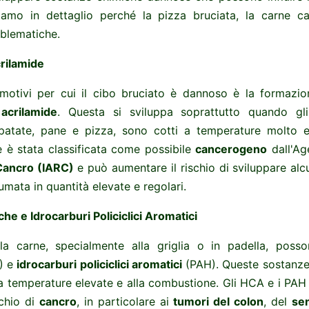
iamo in dettaglio perché la pizza bruciata, la carne ca
blematiche.
rilamide
 motivi per cui il cibo bruciato è dannoso è la formazi
a
acrilamide
. Questa si sviluppa soprattutto quando gli 
patate, pane e pizza, sono cotti a temperature molto el
e è stata classificata come possibile
cancerogeno
dall'Ag
Cancro (IARC)
e può aumentare il rischio di sviluppare alcu
umata in quantità elevate e regolari.
he e Idrocarburi Policiclici Aromatici
a carne, specialmente alla griglia o in padella, poss
) e
idrocarburi policiclici aromatici
(PAH). Queste sostanze
a temperature elevate e alla combustione. Gli HCA e i PAH 
chio di
cancro
, in particolare ai
tumori del colon
, del
se