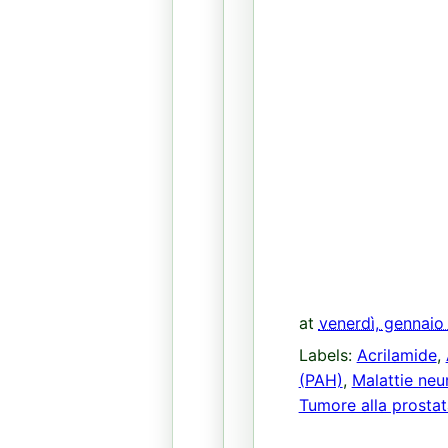
at
venerdì, gennaio
Labels:
Acrilamide
,
(PAH)
,
Malattie neu
Tumore alla prostat