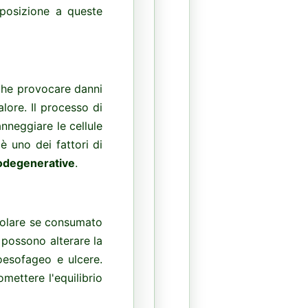
esposizione a queste
nche provocare danni
alore. Il processo di
neggiare le cellule
è uno dei fattori di
odegenerative
.
icolare se consumato
 possono alterare la
roesofageo e ulcere.
ettere l'equilibrio