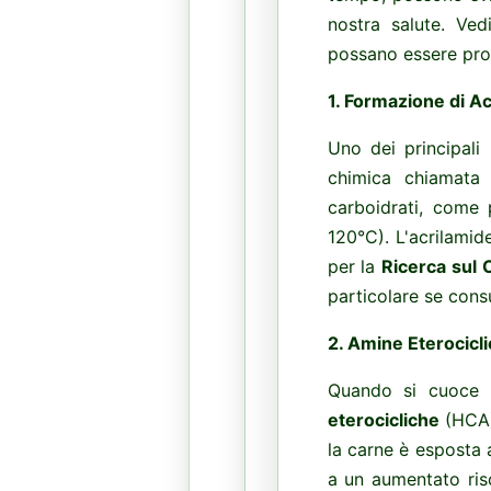
nostra salute. Ved
possano essere pro
1.
Formazione di Ac
Uno dei principali
chimica chiamat
carboidrati, come 
120°C). L'acrilamid
per la
Ricerca sul 
particolare se cons
2.
Amine Eterociclic
Quando si cuoce l
eterocicliche
(HCA
la carne è esposta 
a un aumentato ris