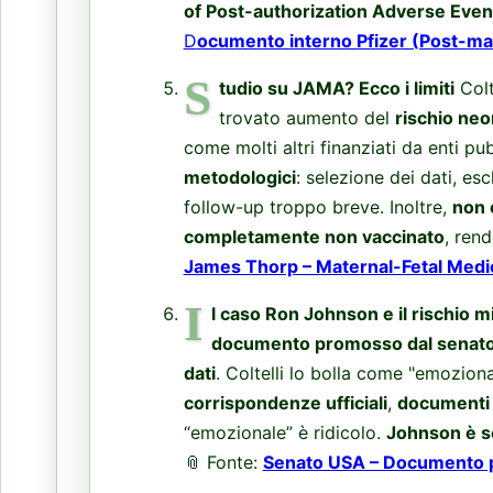
of Post-authorization Adverse Ev
D
ocumento interno Pfizer (Post-ma
S
tudio su JAMA? Ecco i limiti
Colt
trovato aumento del
rischio neo
come molti altri finanziati da enti pu
metodologici
: selezione dei dati, es
follow-up troppo breve. Inoltre,
non 
completamente non vaccinato
, rend
James Thorp – Maternal-Fetal Medic
I
l caso Ron Johnson e il rischio m
documento promosso dal senat
dati
. Coltelli lo bolla come "emozion
corrispondenze ufficiali
,
documenti
“emozionale” è ridicolo.
Johnson è se
📎
Fonte:
Senato USA – Documento p