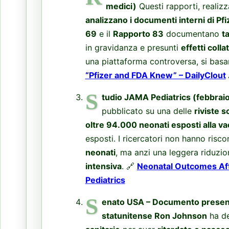
medici)
Questi rapporti, realiz
analizzano i documenti interni di Pfi
69
e il
Rapporto 83
documentano
t
in gravidanza e presunti
effetti coll
una piattaforma controversa, si bas
“Pfizer and FDA Knew” – DailyClout
S
tudio JAMA Pediatrics (febbrai
pubblicato su una delle
riviste s
oltre 94.000 neonati esposti alla va
esposti. I ricercatori non hanno ris
neonati
, ma anzi una leggera riduzi
intensiva
. 🔗
Neonatal Outcomes Aft
Pediatrics
S
enato USA – Documento presen
statunitense Ron Johnson
ha de