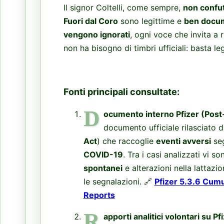
Il signor Coltelli, come sempre,
non confuta
Fuori dal Coro
sono legittime e
ben docu
vengono ignorati
, ogni voce che invita a r
non ha bisogno di timbri ufficiali: basta l
Fonti principali consultate:
D
ocumento interno Pfizer (Post
documento ufficiale rilasciato 
Act
) che raccoglie
eventi avversi
seg
COVID-19
. Tra i casi analizzati vi 
spontanei
e alterazioni nella lattazi
le segnalazioni. 🔗
Pfizer 5.3.6 Cumu
Reports
R
apporti analitici volontari su P