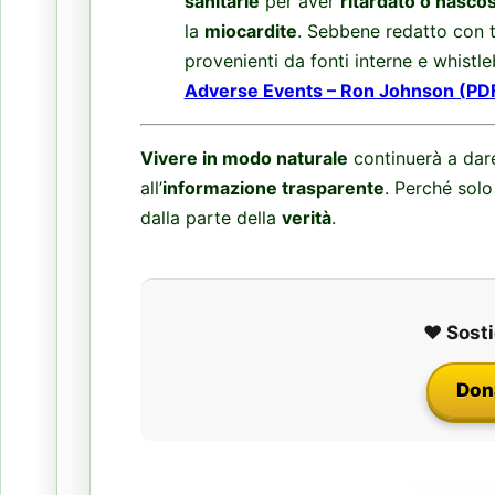
sanitarie
per aver
ritardato o nasco
la
miocardite
. Sebbene redatto con t
provenienti da fonti interne e whistl
Adverse Events – Ron Johnson (PD
Vivere in modo naturale
continuerà a dar
all’
informazione trasparente
. Perché solo
dalla parte della
verità
.
❤️ Sosti
Don