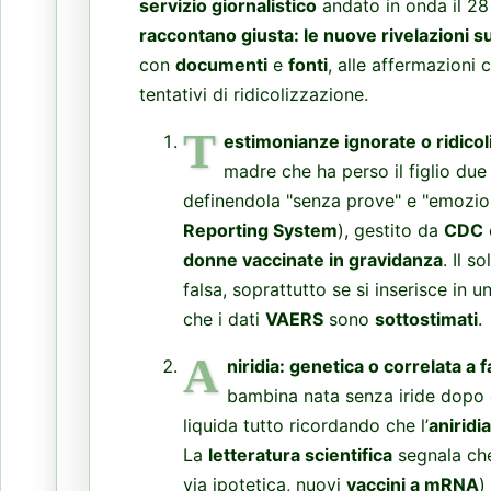
servizio giornalistico
andato in onda il 2
raccontano giusta: le nuove rivelazioni su
con
documenti
e
fonti
, alle affermazioni 
tentativi di ridicolizzazione.
T
estimonianze ignorate o ridicol
madre che ha perso il figlio du
definendola "senza prove" e "emozio
Reporting System
), gestito da
CDC
donne vaccinate in gravidanza
. Il 
falsa, soprattutto se si inserisce in u
che i dati
VAERS
sono
sottostimati
.
A
niridia: genetica o correlata a f
bambina nata senza iride dopo c
liquida tutto ricordando che l’
aniridia
La
letteratura scientifica
segnala ch
via ipotetica, nuovi
vaccini a mRNA
)