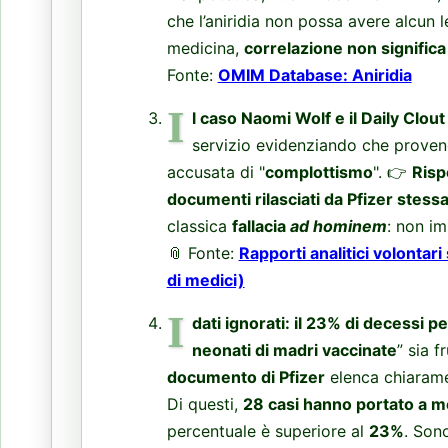
che l’aniridia non possa avere alcun 
medicina,
correlazione non significa
Fonte:
OMIM Database: Aniridia
I
l caso Naomi Wolf e il Daily Clout
servizio evidenziando che prove
accusata di "
complottismo
". 👉
Risp
documenti rilasciati da Pfizer stess
classica
fallacia
ad hominem
: non im
📎 Fonte:
Rapporti analitici volontar
di medici)
I
dati ignorati: il 23% di decessi pe
neonati di madri vaccinate
” sia f
documento di Pfizer
elenca chiaram
Di questi,
28 casi hanno portato a mo
percentuale è superiore al
23%
. Son