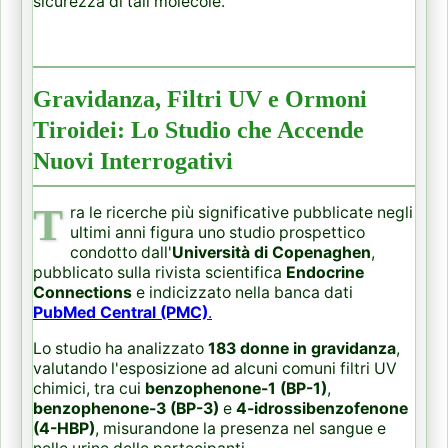
sicurezza di tali molecole.
Gravidanza, Filtri UV e Ormoni
Tiroidei: Lo Studio che Accende
Nuovi Interrogativi
T
ra le ricerche più significative pubblicate negli
ultimi anni figura uno studio prospettico
condotto dall'
Università di Copenaghen
,
pubblicato sulla rivista scientifica
Endocrine
Connections
e indicizzato nella banca dati
PubMed Central (PMC)
.
Lo studio ha analizzato
183 donne in gravidanza
,
valutando l'esposizione ad alcuni comuni filtri UV
chimici, tra cui
benzophenone-1 (BP-1)
,
benzophenone-3 (BP-3)
e
4-idrossibenzofenone
(4-HBP)
, misurandone la presenza nel sangue e