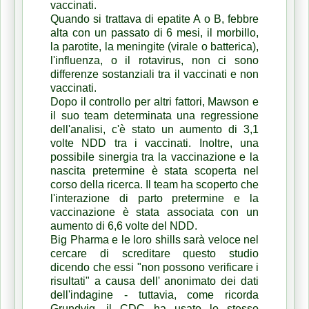
vaccinati.
Quando si trattava di epatite A o B, febbre
alta con un passato di 6 mesi, il morbillo,
la parotite, la meningite (virale o batterica),
l'influenza, o il rotavirus, non ci sono
differenze sostanziali tra il vaccinati e non
vaccinati.
Dopo il controllo per altri fattori, Mawson e
il suo team determinata una regressione
dell'analisi, c'è stato un aumento di 3,1
volte NDD tra i vaccinati.
Inoltre, una
possibile sinergia tra la vaccinazione e la
nascita pretermine è stata scoperta nel
corso della ricerca.
Il team ha scoperto che
l'interazione di parto pretermine e la
vaccinazione è stata associata con un
aumento di 6,6 volte del NDD.
Big Pharma e le loro shills sarà veloce nel
cercare di screditare questo studio
dicendo che essi "non possono verificare i
risultati" a causa dell' anonimato dei dati
dell'indagine - tuttavia, come ricorda
Grundvig, il CDC ha usato lo stesso