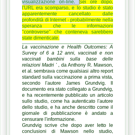
visualizzazione on-line.
Sei ore dopo,
l'URL era scomparso, e lo studio è stato
apparentemente cancellato dalle
profondità di Internet - probabilmente nella
speranza che le informazioni
"controverse" che conteneva sarebbero
state dimenticate.
La vaccinazione e Health Outcomes: A
Survey of 6 a 12 anni, vaccinati e non
vaccinati bambini sulla base delle
relazioni Madri '
, da Anthony R. Mawson,
et al.
sembrava come qualsiasi altro report
standard sulla vaccinazione a prima vista,
secondo l'autore James Grundvig.
Il
documento era stato collegato a Grundvig,
e ha recentemente pubblicato un articolo
sullo studio, come ha autenticato l'autore
dello studio, e ha anche descritto come il
giornale di pubblicazione è andato a
censurare l'informazione.
Grundvig scrive che dopo aver letto le
conclusioni di Mawson nello studio,