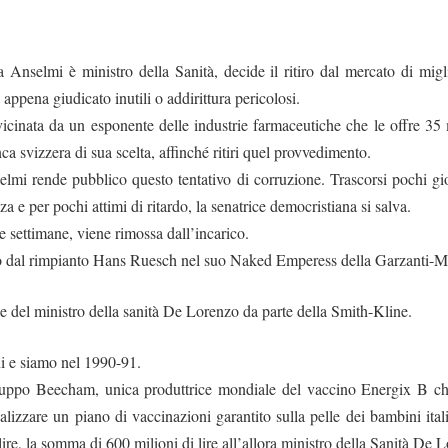
Anselmi è ministro della Sanità, decide il ritiro dal mercato di migl
ppena giudicato inutili o addirittura pericolosi.
icinata da un esponente delle industrie farmaceutiche che le offre 35 mi
ca svizzera di sua scelta, affinché ritiri quel provvedimento.
elmi rende pubblico questo tentativo di corruzione. Trascorsi pochi gior
a e per pochi attimi di ritardo, la senatrice democristiana si salva.
settimane, viene rimossa dall’incarico.
to dal rimpianto Hans Ruesch nel suo Naked Emperess della Garzanti-M
 del ministro della sanità De Lorenzo da parte della Smith-Kline.
i e siamo nel 1990-91.
uppo Beecham, unica produttrice mondiale del vaccino Energix B ch
realizzare un piano di vaccinazioni garantito sulla pelle dei bambini itali
re, la somma di 600 milioni di lire all’allora ministro della Sanità De 