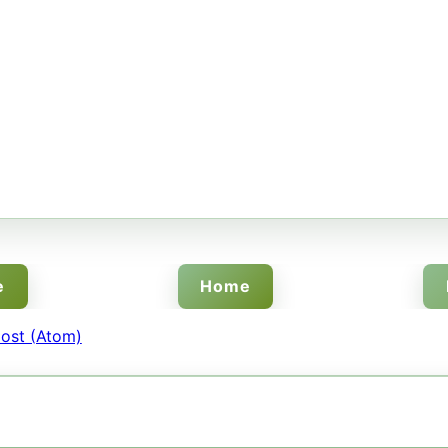
e
Home
ost (Atom)