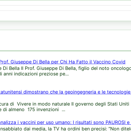
 Prof. Giuseppe Di Bella per Chi Ha Fatto il Vaccino Covid
 Di Bella Il Prof. Giuseppe Di Bella, figlio del noto oncologo
i anni indicazioni preziose pe...
tatunitensi dimostrano che la geoingegneria e le tecnologie 
cura di Vivere in modo naturale Il governo degli Stati Unit
e di almeno 175 invenzioni ...
alizza i vaccini per uso umano: I risultati sono PAUROSI e
 insabbiato dai media, la TV ha ordini ben precisi: “Non dite