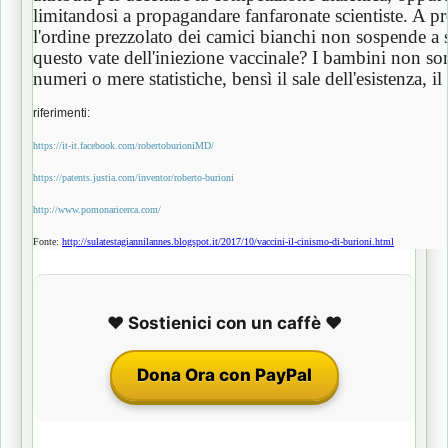
limitandosi a propagandare fanfaronate scientiste. A p
l'ordine prezzolato dei camici bianchi non sospende a
questo vate dell'iniezione vaccinale? I bambini non s
numeri o mere statistiche, bensì il sale dell'esistenza, i
riferimenti:
https://it-it.facebook.com/robertoburioniMD/
https://patents.justia.com/inventor/roberto-burioni
http://www.pomonaricerca.com/
Fonte:
http://sulatestagiannilannes.blogspot.it/2017/10/vaccini-il-cinismo-di-burioni.html
❤️ Sostienici con un caffè ❤️
Dona Ora con PayPal