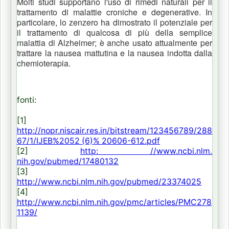
Molti studi supportano l'uso di rimedi naturali per il
trattamento di malattie croniche e degenerative.
In
particolare, lo zenzero ha dimostrato il potenziale per
il trattamento di qualcosa di più della semplice
malattia di Alzheimer;
è anche usato attualmente per
trattare la nausea mattutina e la nausea indotta dalla
chemioterapia.
fonti:
[1]
http://nopr.niscair.res.in/bitstream/123456789/288
67/1/IJEB%2052 (6)% 20606-612.pdf
[2]
http: //www.ncbi.nlm.
nih.gov/pubmed/17480132
[3]
http://www.ncbi.nlm.nih.gov/pubmed/23374025
[4]
http://www.ncbi.nlm.nih.gov/pmc/articles/PMC278
1139/