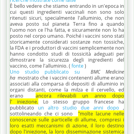
È bello vedere che stiamo entrando in un'epoca in
cui questi ingredienti vaccinali non sono solo
ritenuti sicuri, specialmente l'alluminio, che non
aveva posto sul pianeta Terra fino a quando
l'uomo non ce l'ha fatta, e sicuramente non lo ha
posto nel corpo umano.
Poiché i vaccini sono stati
storicamente considerati sostanze non tossiche,
la FDA e i produttori di vaccini semplicemente non
hanno condotto studi di tossicità adeguati per
dimostrare la sicurezza degli ingredienti del
vaccino, come l'alluminio.
(
fonte
)
Uno studio pubblicato su
BMC Medicine
ha
mostrato che i vaccini contenenti allume erano
associati alla comparsa di depositi di alluminio in
organi distanti, come la milza e il cervello, ed
erano
ancora rilevabili un anno dopo
l'
iniezione.
Lo stesso gruppo francese ha
pubblicato
un altro studio due anni dopo
,
sottolineando che ci sono
"molte lacune nelle
conoscenze sulle particelle di allume, compresi i
loro esatti meccanismi di azione, il loro destino
dopo l'iniezione, la loro disseminazione sistemica