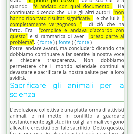
stato
"il punto più basso
"
della sua carriera
quando
"è andato con quel documento".
Ha
continuato dicendo che lui e gli altri autori
"non
hanno riportato risultati significativi"
e che lui è
"
completamente vergognoso "
di ciò che ha
fatto.
Era
"complice e andava d'accordo con
questo"
e si rammarica di aver
"preso parte al
problema"
.
(
fonte
) (
fonte
) (
fonte
)
Potrei andare avanti, ma concluderò dicendo che
dobbiamo continuare a far sentire la nostra voce
e chiedere trasparenza.
Non dobbiamo
permettere che il mondo aziendale continui a
devastare e sacrificare la nostra salute per la loro
avidità.
Sacrificare gli animali per la
scienza
L'evoluzione collettiva è una piattaforma di attivisti
animali, e mi mette in conflitto a guardare
costantemente agli studi in cui gli animali vengono
allevati e cresciuti per tale sacrificio.
Detto questo,
forse per ora, in alcuni casi si può guardare al