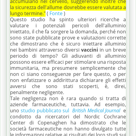
accumulano nel cervello, suggerendo inoltre che
la sicurezza dell'allume dovrebbe essere valutata a
lungo termine."
(
Fonte
)
Questo studio ha spinto ulteriori ricerche a
valutare i potenziali pericoli dell'alluminio
iniettato, il che fa sorgere la domanda, perché non
sono state pubblicate prove e valutazioni corrette
che dimostrano che è sicuro iniettare alluminio
nei bambini attraverso diversi
vaccini
in un breve
periodo di tempo?
Gli adiuvanti di alluminio
possono essere efficaci per stimolare una risposta
immunitaria, ma presumere semplicemente che
non ci siano conseguenze per fare questo, o per
non enfatizzare o addirittura dichiarare gli effetti
avversi che sono stati scoperti, è, direi,
penalmente negligente.
Tale negligenza non è rara quando si tratta di
aziende farmaceutiche, tuttavia.
Ad esempio,
uno
studio pubblicato sul
British Medical Journal
e
condotto da ricercatori del Nordic Cochrane
Center di Copenaghen ha dimostrato che le
società farmaceutiche non hanno divulgato tutte
le informazioni relative ai risultati dei loro studi sui