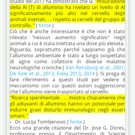
studio del 2017 ha dimostrato che la
"misurazione
della Al (T) di alluminio ha rivelato un livello di Al
significativamente più alto nel cervello degli
animali iniettati.
.
.
rispetto ai cervelli del gruppo di
controllo. "
(
fonte
)
Ciò che è anche interessante è che non è stato
rilevato "nessun aumento significativo" negli
animali a cui è stata iniettata una dose più elevata.
Riguarda, soprattutto perché sappiamo già che
l'alluminio ambientale è stato a lungo sospettato
di agire come cofattore in diverse malattie
neurologiche croniche (
Van Rensburg et al., 2001;
De Sole et al., 2013; Exley 2013, 2014
).
Si prega di
fare riferimento a questi studi per vedere il
meccanismo con cui questi autori suggeriscono
che l'alluminio viene trasportato al cervello.
"Ricerca sperimentale .
.
.
mostra chiaramente che
gli adiuvanti di alluminio hanno un potenziale per
indurre gravi disturbi immunologici negli esseri
umani. "
-
Dr. Lucija Tomlijenovic (
fonte
)
Ecco una grande citazione del Dr. Jose G. Dores,
professore presso il Dipartimento di Scienze