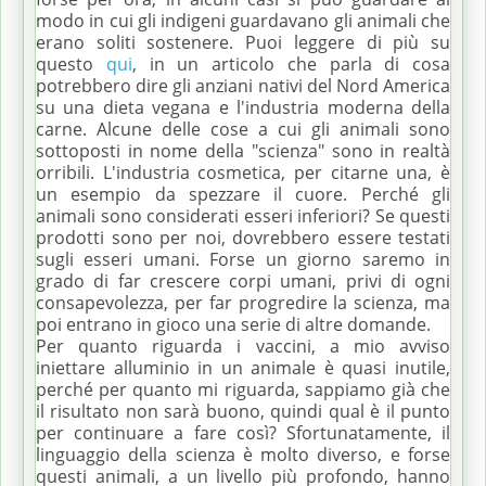
modo in cui gli indigeni guardavano gli animali che
erano soliti sostenere.
Puoi leggere di più su
questo
qui
, in un articolo che parla di cosa
potrebbero dire gli anziani nativi del Nord America
su una dieta vegana e l'industria moderna della
carne.
Alcune delle cose a cui gli animali sono
sottoposti in nome della "scienza" sono in realtà
orribili.
L'industria cosmetica, per citarne una, è
un esempio da spezzare il cuore.
Perché gli
animali sono considerati esseri inferiori?
Se questi
prodotti sono per noi, dovrebbero essere testati
sugli esseri umani.
Forse un giorno saremo in
grado di far crescere corpi umani, privi di ogni
consapevolezza, per far progredire la scienza, ma
poi entrano in gioco una serie di altre domande.
Per quanto riguarda i vaccini, a mio avviso
iniettare alluminio in un animale è quasi inutile,
perché per quanto mi riguarda, sappiamo già che
il risultato non sarà buono, quindi qual è il punto
per continuare a fare così?
Sfortunatamente, il
linguaggio della scienza è molto diverso, e forse
questi animali, a un livello più profondo, hanno