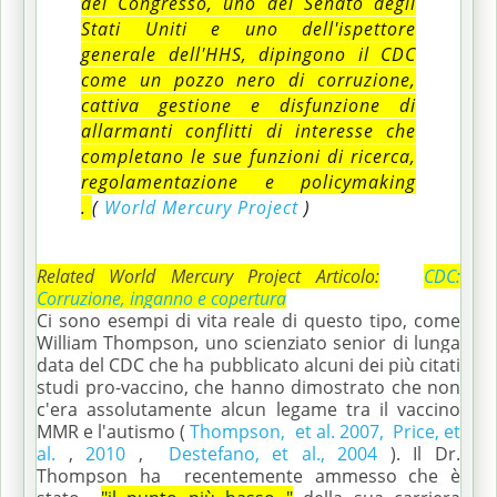
del Congresso, uno del Senato degli
Stati Uniti e uno dell'ispettore
generale dell'HHS, dipingono il CDC
come un pozzo nero di corruzione,
cattiva gestione e disfunzione di
allarmanti conflitti di interesse che
completano le sue funzioni di ricerca,
regolamentazione e policymaking
.
(
World Mercury Project
)
Related World Mercury Project Articolo:
CDC:
Corruzione, inganno e copertura
Ci sono esempi di vita reale di questo tipo, come
William Thompson, uno scienziato senior di lunga
data del CDC che ha pubblicato alcuni dei più citati
studi pro-vaccino, che hanno dimostrato che non
c'era assolutamente alcun legame tra il vaccino
MMR e l'autismo (
Thompson,
et al. 2007,
Price, et
al.
,
2010
,
Destefano, et al., 2004
).
Il Dr.
Thompson ha
recentemente ammesso che è