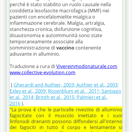
perché è stato stabilito un ruolo causale nella
cosiddetta lesofascite macrofagica (MMF) nei
pazienti con encefalomielite mialgica o
infiammazione cerebrale.
Mialgia, artralgia,
stanchezza cronica, disfunzione cognitiva,
disautonomia e autoimmunità sono state
temporaneamente associate alla
somministrazione di
vaccino
contenente
adiuvante in alluminio.
Traduzione a cura di
Vivereinmodonaturale.com
www.collective-evolution.com
(
Gherardi and Authier, 2003; Authier et al., 2003;
Exley et al., 2009; Rosenblum et al. , 2011; Santiago
et al., 2014; Brinth et al., 2015; Palmieri et al.,
2016
).
"La prova è che le particelle rivestite di alluminio
fagocitate con il muscolo iniettato e i suoi
linfonodi drenanti possono diffondersi all'interno
dei fagociti in tutto il corpo e lentamente si