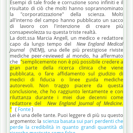
Esempi di tale frode e corruzione sono infiniti e il
risultato di ciò che molti hanno soprannominato
la "corporatizzazione" della scienza.
Molti
all'interno del campo hanno pubblicato un sacco
di lavoro con l'intenzione di creare più
consapevolezza su questa triste realtà.
La dott.ssa Marcia Angell, un medico e redattore
capo da lungo tempo del
New England Medical
Journal
(NEMJ), una delle più prestigiose riviste
mediche peer-reviewed al mondo, ha affermato
che
"semplicemente non è più possibile credere a
gran parte della ricerca clinica che viene
pubblicata, o fare affidamento sul giudizio di
medici di fiducia o linee guida mediche
autorevoli.
Non traggo piacere da questa
conclusione, che ho raggiunto lentamente e con
riluttanza durante i miei due decenni come
redattore del
New England Journal of Medicine.
"
(
Fonte
)
Lei è una delle tante.
Puoi leggere di più su questo
argomento: la
scienza basata sui pari perdenti che
perde la credibilità in quanto grandi quantità di
ricerche mostrate come false