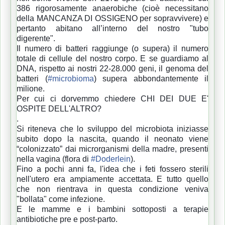
386 rigorosamente anaerobiche (cioè necessitano
della MANCANZA DI OSSIGENO per sopravvivere) e
pertanto abitano all’interno del nostro "tubo
digerente".
Il numero di batteri raggiunge (o supera) il numero
totale di cellule del nostro corpo. E se guardiamo al
DNA, rispetto ai nostri 22-28.000 geni, il genoma del
batteri (
#microbioma
) supera abbondantemente il
milione.
Per cui ci dorvemmo chiedere CHI DEI DUE E'
OSPITE DELL'ALTRO?
.
Si riteneva che lo sviluppo del microbiota iniziasse
subito dopo la nascita, quando il neonato viene
“colonizzato” dai microrganismi della madre, presenti
nella vagina (flora di
#Doderlein
).
Fino a pochi anni fa, l'idea che i feti fossero sterili
nell'utero era ampiamente accettata. E tutto quello
che non rientrava in questa condizione veniva
"bollata" come infezione.
E le mamme e i bambini sottoposti a terapie
antibiotiche pre e post-parto.