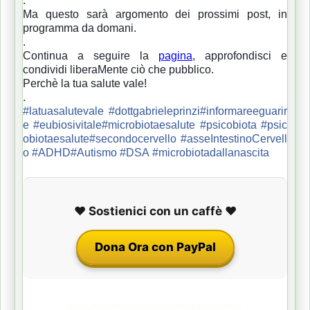
.
Ma questo sarà argomento dei prossimi post, in
programma da domani.
.
Continua a seguire la
pagina
, approfondisci e
condividi liberaMente ciò che pubblico.
Perchè la tua salute vale!
.
#latuasalutevale
#dottgabrieleprinzi
#informareeguarir
e
#eubiosivitale
#microbiotaesalute
#psicobiota
#psic
obiotaesalute
#secondocervello
#asseIntestinoCervell
o
#ADHD
#Autismo
#DSA
#microbiotadallanascita
❤️ Sostienici con un caffè ❤️
Dona Ora con PayPal