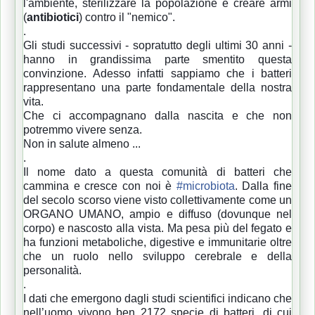
l'ambiente, sterilizzare la popolazione e creare armi
(
antibiotici
) contro il "nemico".
.
Gli studi successivi - sopratutto degli ultimi 30 anni -
hanno in grandissima parte smentito questa
convinzione. Adesso infatti sappiamo che i batteri
rappresentano una parte fondamentale della nostra
vita.
Che ci accompagnano dalla nascita e che non
potremmo vivere senza.
Non in salute almeno ...
.
Il nome dato a questa comunità di batteri che
cammina e cresce con noi è
#microbiota
. Dalla fine
del secolo scorso viene visto collettivamente come un
ORGANO UMANO, ampio e diffuso (dovunque nel
corpo) e nascosto alla vista. Ma pesa più del fegato e
ha funzioni metaboliche, digestive e immunitarie oltre
che un ruolo nello sviluppo cerebrale e della
personalità.
.
I dati che emergono dagli studi scientifici indicano che
nell’uomo vivono ben 2172 specie di batteri, di cui