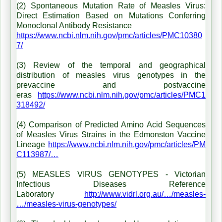
(2) Spontaneous Mutation Rate of Measles Virus:
Direct Estimation Based on Mutations Conferring
Monoclonal Antibody Resistance
https://www.ncbi.nlm.nih.gov/pmc/articles/PMC10380
7/
(3) Review of the temporal and geographical
distribution of measles virus genotypes in the
prevaccine and postvaccine
eras
https://www.ncbi.nlm.nih.gov/pmc/articles/PMC1
318492/
(4) Comparison of Predicted Amino Acid Sequences
of Measles Virus Strains in the Edmonston Vaccine
Lineage
https://www.ncbi.nlm.nih.gov/pmc/articles/PM
C113987/…
(5) MEASLES VIRUS GENOTYPES - Victorian
Infectious Diseases Reference
Laboratory
http://www.vidrl.org.au/…/measles-
…/measles-virus-genotypes/