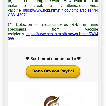
(6) The double-edged sword: How evolution can
make or break a live-attenuated virus
vaccine
https://www.ncbi.nlm.nih.gov/pmc/articles/PM
C3314307/
(7) Detection of measles virus RNA in urine
specimens from vaccine
recipients.
https://www.ncbi.nlm.nih.gov/pubmed/7494
055
❤️ Sostienici con un caffè ❤️
Dona Ora con PayPal