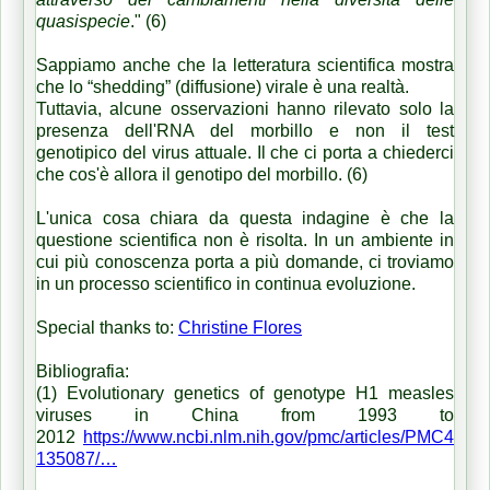
quasispecie
." (6)
Sappiamo anche che la letteratura scientifica mostra
che lo “shedding” (diffusione) virale è una realtà.
Tuttavia, alcune osservazioni hanno rilevato solo la
presenza dell'RNA del morbillo e non il test
genotipico del virus attuale. Il che ci porta a chiederci
che cos'è allora il genotipo del morbillo. (6)
L'unica cosa chiara da questa indagine è che la
questione scientifica non è risolta. In un ambiente in
cui più conoscenza porta a più domande, ci troviamo
in un processo scientifico in continua evoluzione.
Special thanks to:
Christine Flores
Bibliografia:
(1) Evolutionary genetics of genotype H1 measles
viruses in China from 1993 to
2012
https://www.ncbi.nlm.nih.gov/pmc/articles/PMC4
135087/…