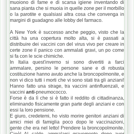
muoiono di fame e di scarsa igiene inventando di
sana pianta che si muoia in quelle zone per il morbillo
o la parotite e qualsiasi altra cosa che convenga in
margini di guadagno alle lobby del farmaco.
A New York è successo anche peggio, visto che la
città ha una copertura molto alta, si è passati a
distribuire dei vaccini con del virus vivo per creare in
certe zone il panico con ammalati gravi, un po come
si fa con le scie chimiche.
In Italia quest'inverno si sono divertiti a farci
ammalare, persino le persone sane e di robusta
costituzione hanno avuto anche la broncopolmonite, e
non vi dico tutti i morti che vi sono stati tra gli anziani!
Hanno fatto una strage, tra vaccini antinfluenzali, e
vaccini
anti
-pneumococco.
Forse è da lì che si è fatto il reddito di cittadinanza,
eliminando fisicamente gran parte degli anziani e con
essi la loro pensione.
E giuro, credetemi, ho visto morire genitori anziani di
amici miei di famiglia poco dopo le vaccinazioni,
gente che era nel letto! Prendere la broncopolmonite.
Cioè! Al caldo, ammalarsi gravemente dopo aver