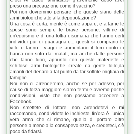
preso una precauzione come il vaccino?
Poi non dovremmo pensare che queste siano delle
armi biologiche atte alla depopolazione?
Una cosa è certa, niente è come appare, e a farne le
spese sono sempre le brave persone. vittime di
un'egoismo e di una follia disumana che hanno certi
individui pur di guadagnare... questi si comprano le
ville e fanno i viaggi e aumentano il loro conto in
banca non solo dai malati, ma anche dalle persone
che fanno fuori, appunto con queste maledette e
schifose armi biologiche create da gente folle,da
amanti del denaro a tal punto da far soffrite migliaia di
famiglie.
Noi non ci arrenderemo, anche se per adesso, per
cause di forza maggiore siamo fermi e avremo poche
condivisioni, visto che non possiamo accedere a
Facebook.
Non smettete di lottare, non arrendetevi e mi
raccomando, condividete le inchieste, fin'ora è l'unica
vera arma che ci rimane, quella di portare altre
persone almeno alla consapevolezza, e credeteci, c'è
poco da fidarsi.