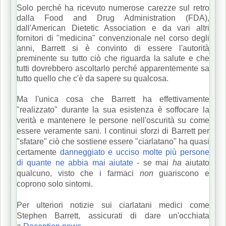
Solo perché ha ricevuto numerose carezze sul retro
dalla Food and Drug Administration (FDA),
dall'American Dietetic Association e da vari altri
fornitori di "medicina" convenzionale nel corso degli
anni, Barrett si è convinto di essere l'autorità
preminente su tutto ciò che riguarda la salute e che
tutti dovrebbero ascoltarlo perché apparentemente sa
tutto quello che c'è da sapere su qualcosa.
Ma l'unica cosa che Barrett ha effettivamente
"realizzato" durante la sua esistenza è soffocare la
verità e mantenere le persone nell'oscurità su come
essere veramente sani.
I continui sforzi di Barrett per
"sfatare" ciò che sostiene essere "ciarlatano" ha quasi
certamente
danneggiato e ucciso molte più persone
di quante ne abbia mai aiutate
- se
mai
ha
aiutato
qualcuno, visto che i farmaci
non
guariscono e
coprono solo sintomi.
Per ulteriori notizie sui ciarlatani medici come
Stephen Barrett, assicurati di dare un'occhiata