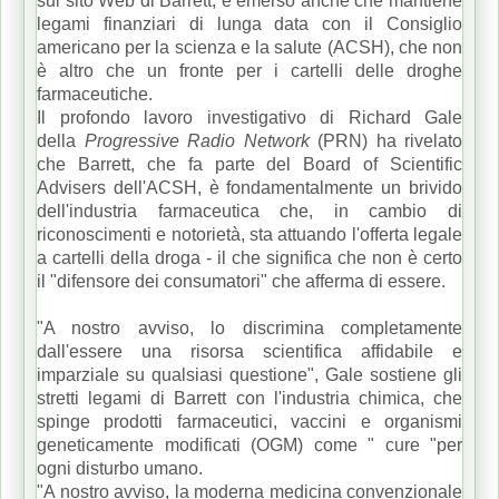
sul sito Web di Barrett, è emerso anche che mantiene
legami finanziari di lunga data con il Consiglio
americano per la scienza e la salute (ACSH), che non
è altro che un fronte per i cartelli delle droghe
farmaceutiche.
Il profondo lavoro investigativo di Richard Gale
della
Progressive Radio Network
(PRN) ha rivelato
che Barrett, che fa parte del Board of Scientific
Advisers dell'ACSH, è fondamentalmente un brivido
dell'industria farmaceutica che, in cambio di
riconoscimenti e notorietà, sta attuando l'offerta legale
a cartelli della droga - il che significa che non è certo
il "difensore dei consumatori" che afferma di essere.
"A nostro avviso, lo discrimina completamente
dall'essere una risorsa scientifica affidabile e
imparziale su qualsiasi questione", Gale sostiene gli
stretti legami di Barrett con l'industria chimica, che
spinge prodotti farmaceutici, vaccini e organismi
geneticamente modificati (OGM) come " cure "per
ogni disturbo umano.
"A nostro avviso, la moderna medicina convenzionale