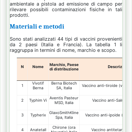
ambientale a pistola ad emissione di campo per
rilevare possibili contaminazioni fisiche in tali
prodotti.
Materiali e metodi
Sono stati analizzati 44 tipi di vaccini provenienti
da 2 paesi (Italia e Francia).
La tabella 1 li
raggruppa in termini di nome, marchio e scopo.
Marchio, Paese
N
Nome
Descrizione
di distribuzione
Vivotif
Berna Biotech
1
Vaccino anti-tiroide (vivo)
Berna
SA, Italia
Aventis Pasteur
2
Typhim Vi
Vaccino anti-Salmonel
MSD, Italia
GlaxoSmithKline
3
Typherix
Vaccino anti-ipoide (polis
Spa, Italia
Chirone (ora
4
Anatetall
Vaccino antitetanico 