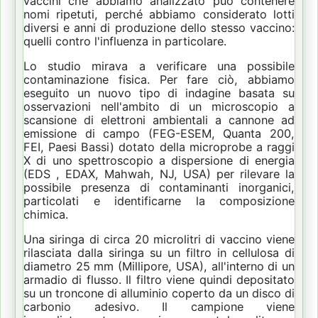
vaccini che abbiamo analizzato può contenere
nomi ripetuti, perché abbiamo considerato lotti
diversi e anni di produzione dello stesso vaccino:
quelli contro l'influenza in particolare.
Lo studio mirava a verificare una possibile
contaminazione fisica.
Per fare ciò, abbiamo
eseguito un nuovo tipo di indagine basata su
osservazioni nell'ambito di un microscopio a
scansione di elettroni ambientali a cannone ad
emissione di campo (FEG-ESEM, Quanta 200,
FEI, Paesi Bassi) dotato della microprobe a raggi
X di uno spettroscopio a dispersione di energia
(EDS , EDAX, Mahwah, NJ, USA) per rilevare la
possibile presenza di contaminanti inorganici,
particolati e identificarne la composizione
chimica.
Una siringa di circa 20 microlitri di vaccino viene
rilasciata dalla siringa su un filtro in cellulosa di
diametro 25 mm (Millipore, USA), all'interno di un
armadio di flusso.
Il filtro viene quindi depositato
su un troncone di alluminio coperto da un disco di
carbonio adesivo.
Il campione viene