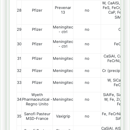
W, CaAlSi, Al, C
Prevenar
FeS, FeCr, FeCr
28
Pfizer
no
13
CaP, FeTiMn
SiMgAlF
Meningitec
29
Pfizer
no
Cr, Si
- ctrl
Meningitec
30
Pfizer
no
FeCrNi,
- ctrl
CaSiAl, CaSi, S
31
Pfizer
Meningitec
no
FeCrNi, W, F
32
Pfizer
Meningitec
no
Cr (precipitati),
W, SiCa, CaS
33
Pfizer
Meningitec
no
FeCrNi, 
Wyeth
SiAlFe, SiAlTi,
34
Meningitec
no
Pharmaceutical -
W, Fe, Zr, Pb, 
Regno Unito
FeCrNi
Sanofi Pasteur
Fe, FeCrNi, SiAl
35
Vaxigrip
no
MSD-France
SiAlFeC
CaSiAl, AlSi, Fe