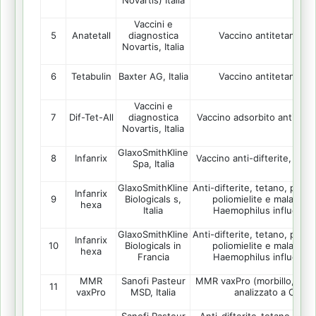
Novartis) Italia
Vaccini e
5
Anatetall
Vaccino antitetanico 
diagnostica
Novartis, Italia
6
Tetabulin
Baxter AG, Italia
Vaccino antitetanico 
Vaccini e
7
Dif-Tet-All
Vaccino adsorbito anti-teta
diagnostica
Novartis, Italia
GlaxoSmithKline
8
Infanrix
Vaccino anti-difterite, tet
Spa, Italia
GlaxoSmithKline
Anti-difterite, tetano, perto
Infanrix
9
Biologicals s,
poliomielite e malattia 
hexa
Italia
Haemophilus influenzae
GlaxoSmithKline
Anti-difterite, tetano, perto
Infanrix
10
Biologicals in
poliomielite e malattia 
hexa
Francia
Haemophilus influenzae
MMR
Sanofi Pasteur
MMR vaxPro (morbillo, parot
11
vaxPro
MSD, Italia
analizzato a Camb