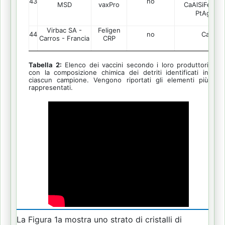
43
no
MSD
vaxPro
CaAlSiFeV, SB
PtAgBiFe
Virbac SA -
Feligen
44
no
Ca, SiAl
Carros - Francia
CRP
Tabella 2:
Elenco dei vaccini secondo i loro produttori
con la composizione chimica dei detriti identificati in
ciascun campione.
Vengono riportati gli elementi più
rappresentati.
La Figura 1a mostra uno strato di cristalli di