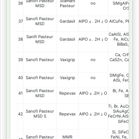
Sanofi Pasteur
Stamaril
36
no
SiMgAlFe, CrS
MSD
Pasteur
CrSiCuF
Sanofi Pasteur
37
Gardasil
AlPO
.
2H
O
AlCuFe, PbBi, P
4
2
MSD
CaAlSi, AlSi, Si
Sanifi Pasteur
38
Gardasil
AlPO
.
2H
O
Fe, AlCuFe, F
4
2
MSD
BiBaS, Ti, T
Ca, CrFe, Fe
39
Sanofi Pasteur
Vaxigrip
no
CaSZn, CaSiAlT
Fe
SiMgFe, CaSiAl,
40
Sanofi Pasteur
Vaxigrip
no
AlSi, FeCr, F
Sanofi Pasteur
Bi, Fe, AlSiFe
41
Repevax
AlPO
.2H
O
4
2
MSD
SBa, Ca
Ti, Br, AuCuZn, 
Sanofi Pasteur
SiAuAgCu, S
42
Repevax
AlPO
.2H
O
4
2
MSD S
FeCrNi.AlSiMgT
SiFeCrNi, 
Si, SiFeCrNi, 
Sanofi Pasteur
MMR
FeNi, Fe, SCa,