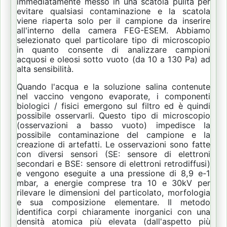
immediatamente messo in una scatola pulita per
evitare qualsiasi contaminazione e la scatola
viene riaperta solo per il campione da inserire
all'interno della camera FEG-ESEM.
Abbiamo
selezionato quel particolare tipo di microscopio
in quanto consente di analizzare campioni
acquosi e oleosi sotto vuoto (da 10 a 130 Pa) ad
alta sensibilità.
Quando l'acqua e la soluzione salina contenute
nel vaccino vengono evaporate, i componenti
biologici / fisici emergono sul filtro ed è quindi
possibile osservarli.
Questo tipo di microscopio
(osservazioni a basso vuoto) impedisce la
possibile contaminazione del campione e la
creazione di artefatti.
Le osservazioni sono fatte
con diversi sensori (SE: sensore di elettroni
secondari e BSE: sensore di elettroni retrodiffusi)
e vengono eseguite a una pressione di 8,9 e-1
mbar, a energie comprese tra 10 e 30kV per
rilevare le dimensioni del particolato, morfologia
e sua composizione elementare.
Il metodo
identifica corpi chiaramente inorganici con una
densità atomica più elevata (dall'aspetto più