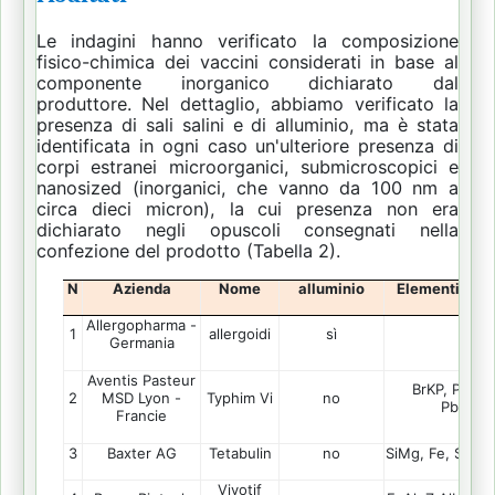
Le indagini hanno verificato la composizione
fisico-chimica dei vaccini considerati in base al
componente inorganico dichiarato dal
produttore.
Nel dettaglio, abbiamo verificato la
presenza di sali salini e di alluminio, ma è stata
identificata in ogni caso un'ulteriore presenza di
corpi estranei microorganici, submicroscopici e
nanosized (inorganici, che vanno da 100 nm a
circa dieci micron), la cui presenza non era
dichiarato negli opuscoli consegnati nella
confezione del prodotto (Tabella 2).
N
Azienda
Nome
alluminio
Elementi ident
Allergopharma -
1
allergoidi
sì
Al
Germania
Aventis Pasteur
BrKP, PbSi, 
2
Typhim Vi
no
MSD Lyon -
PbClSiT
Francie
3
Baxter AG
Tetabulin
no
SiMg, Fe, SiTiAl
Vivotif