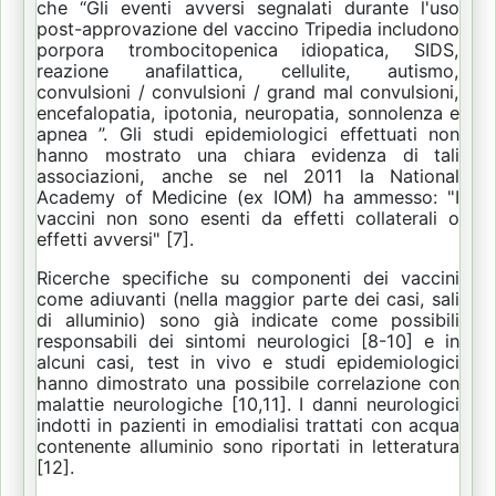
che “Gli eventi avversi segnalati durante l'uso
post-approvazione del vaccino Tripedia includono
porpora trombocitopenica idiopatica, SIDS,
reazione anafilattica, cellulite, autismo,
convulsioni / convulsioni / grand mal convulsioni,
encefalopatia, ipotonia, neuropatia, sonnolenza e
apnea ”.
Gli studi epidemiologici effettuati non
hanno mostrato una chiara evidenza di tali
associazioni, anche se nel 2011 la National
Academy of Medicine (ex IOM) ha ammesso: "I
vaccini non sono esenti da effetti collaterali o
effetti avversi" [7].
Ricerche specifiche su componenti dei vaccini
come adiuvanti (nella maggior parte dei casi, sali
di alluminio) sono già indicate come possibili
responsabili dei sintomi neurologici [8-10] e in
alcuni casi, test in vivo e studi epidemiologici
hanno dimostrato una possibile correlazione con
malattie neurologiche [10,11].
I danni neurologici
indotti in pazienti in emodialisi trattati con acqua
contenente alluminio sono riportati in letteratura
[12].