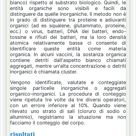
bianco) rispetto al substrato biologico.
Quindi, le
entità organiche sono visibili e facili da
distinguere da quelle inorganiche.
Il metodo non è
in grado di distinguere tra proteine ​​e adiuvanti
organici (ad es
squalene, glutammato, proteine,
ecc.) o virus, batteri, DNA dei batteri, endo-
tossine e rifiuti dei batteri, ma la loro densità
atomica relativamente bassa ci consente di
identificare queste entità come materia
organica.
In alcuni vaccini, la sostanza organica
contiene detriti dall'aspetto bianco chiamati
aggregati, mentre un'alta concentrazione o detriti
inorganici è chiamata cluster.
Vengono identificate, valutate e conteggiate
singole particelle inorganiche o aggregati
organico-inorganici.
La procedura di conteggio
viene ripetuta tre volte da tre diversi operatori,
con un errore inferiore al 10%.
Quando viene
rilevato uno strato di sali (cloruro di sodio o
alluminio), registriamo la situazione ma non
facciamo il conteggio del corpo.
risultati