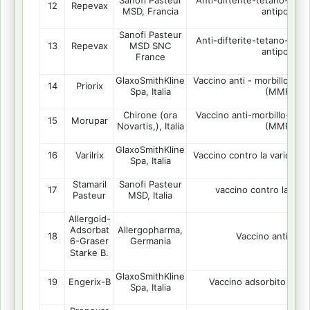
Sanofi Pasteur
Anti-difterite-tetano-per
12
Repevax
MSD, Francia
antipolio
Sanofi Pasteur
Anti-difterite-tetano-per
13
Repevax
MSD SNC
antipolio
France
GlaxoSmithKline
Vaccino anti - morbillo-paro
14
Priorix
Spa, Italia
(MMR)
Chirone (ora
Vaccino anti-morbillo-parot
15
Morupar
Novartis,), Italia
(MMR)
GlaxoSmithKline
16
Varilrix
Vaccino contro la varicella
Spa, Italia
Stamaril
Sanofi Pasteur
17
vaccino contro la febb
Pasteur
MSD, Italia
Allergoid-
Allergopharma,
Adsorbat
18
Vaccino antialler
Germania
6-Graser
Starke B.
GlaxoSmithKline
19
Engerix-B
Vaccino adsorbito anti-
Spa, Italia