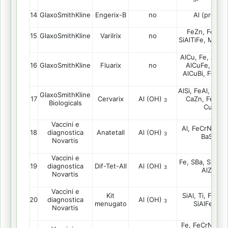
14
GlaxoSmithKline
Engerix-B
no
Al (precipit
FeZn, FeSi, A
15
GlaxoSmithKline
Varilrix
no
SiAlTiFe, MgSi, T
AlCu, Fe, AlBi, 
16
GlaxoSmithKline
Fluarix
no
AlCuFe, SiMg
AlCuBi, FeCrN
AlSi, FeAl, SiMg
GlaxoSmithKline
17
Cervarix
Al (OH)
CaZn, FeAlSi,
3
Biologicals
CuSnP
Vaccini e
Al, FeCrNi, AlC
18
Anatetall
Al (OH)
diagnostica
3
BaS, ZnA
Novartis
Vaccini e
Fe, SBa, SiSBa,
19
Dif-Tet-All
Al (OH)
diagnostica
3
AlZnFeC
Novartis
Vaccini e
Kit
SiAl, Ti, FeZn,
20
Al (OH)
diagnostica
3
menugato
SiAlFeTi, W
Novartis
Fe, FeCrNiCu, 