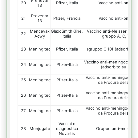
Prenevar
20
Pfizer, Italia
Vaccino anti-pneum
13
Prevenar
21
Pfizer, Francia
Vaccino anti-pneum
13
Mencevax
GlaxoSmithKline,
Vaccino anti-Neisseria me
22
Acwy
Italia
gruppo A, C, W135
23
Meningitec
Pfizer, Italia
(gruppo C 10) (adsorbito s
Vaccino anti-meningococco 
24
Meningitec
Pfizer-Italia
(adsorbito su Al-fo
Vaccino anti-meningococc
25
Meningitec
Pfizer-Italia
da Procura della Rep
Vaccino anti-meningococc
26
Meningitec
Pfizer-Italia
da Procura della Rep
Vaccino anti-meningococc
27
Meningitec
Pfizer-Italia
da Procura della Rep
Vaccini e
28
Menjugate
Gruppo anti-meningo
diagnostica
Novartis