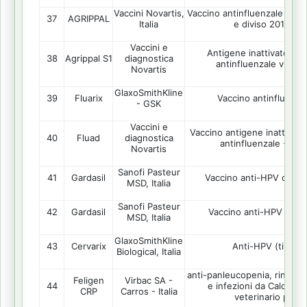
Vaccini Novartis,
Vaccino antinfluenzale con v
37
AGRIPPAL
Italia
e diviso 2015/20
Vaccini e
Antigene inattivato / su
38
Agrippal S1
diagnostica
antinfluenzale v - 2
Novartis
GlaxoSmithKline
39
Fluarix
Vaccino antinfluenza
- GSK
Vaccini e
Vaccino antigene inattivato 
40
Fluad
diagnostica
antinfluenzale - 20
Novartis
Sanofi Pasteur
41
Gardasil
Vaccino anti-HPV di tipo
MSD, Italia
Sanofi Pasteur
42
Gardasil
Vaccino anti-HPV (tipi 6
MSD, Italia
GlaxoSmithKline
43
Cervarix
Anti-HPV (tipo 16
Biological, Italia
anti-panleucopenia, rinotrac
Feligen
Virbac SA -
44
e infezioni da Calciviru
CRP
Carros - Italia
veterinario per g