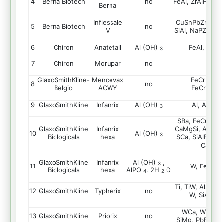
4
Berna Biotech
no
FeAl, ZrAlHf, SrA
Berna
Inflessale
CuSnPbZn, Fe, 
5
Berna Biotech
no
V
SiAl, NaPZn, Zn
6
Chiron
Anatetall
Al (OH)
FeAl, SZnB
3
7
Chiron
Morupar
no
/
GlaxoSmithKline-
Mencevax
FeCrNi, Zr
8
no
Belgio
ACWY
FeCrNiZrA
9
GlaxoSmithKline
Infanrix
Al (OH)
Al, AlTi, A
3
SBa, FeCu, SiA
GlaxoSmithKline
Infanrix
CaMgSi, AlCaSi,
10
Al (OH)
3
Biologicals
hexa
SCa, SiAlFeSn
CaAlSi
GlaxoSmithKline
Infanrix
Al (OH)
,
3
11
W, FeCrNi,
Biologicals
hexa
AlPO
.
2H
O
4
2
Ti, TiW, AlSiTiW
12
GlaxoSmithKline
Typherix
no
W, SiAl, Al
WCa, WFeCu, 
13
GlaxoSmithKline
Priorix
no
SiMg, PbFe, Ti