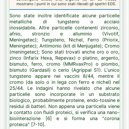
mostrano i punti in cui sono stati rilevati gli spettri EDS.
Sono state inoltre identificate alcune particelle
metalliche di tungsteno o acciaio
inossidabile.
Altre particelle contenenti zirconio,
afnio, stronzio e alluminio (Vivotif,
Meningetec);
Tungsteno, Nichel, Ferro (Priorix,
Meningetec);
Antimonio (kit di Menjugate);
Cromo
(meningetec);
Sono stati trovati anche oro o oro,
zinco (Infarix Hexa, Repevax) o platino, argento,
bismuto, ferro, cromo (MMRvaxPro) o piombo,
bismuto (Gardasil) o cerio (Agrippal S1).
L'unico
tungsteno appare nei vaccini 8/44, mentre il
cromo (da solo o in lega con ferro e nichel) nel
25/44.
Le indagini hanno rivelato che alcune
particelle sono incorporate in un substrato
biologico, probabilmente proteine, endo-tossine e
residui di batteri.
Non appena una particella viene
a contatto con fluidi proteici, si verifica una nano-
biointerazione [6] e si forma una "corona
proteica" [7-10].