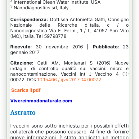
2
International Clean Water Institute, USA
3
Nanodiagnostics srl, Italy
Corrispondenza:
Dott.ssa Antonietta Gatti, Consiglio
Nazionale delle Ricerche d'Italia, c / o
Nanodiagnostica Via E. Fermi, 1 / L, 41057 San Vito
(MO), Italia, Tel 59798778
Ricevuto:
30 novembre 2016 |
Pubblicato:
23
gennaio 2017
Citazione:
Gatti AM, Montanari S (2016) Nuove
indagini di controllo qualità sui vaccini: micro e
nanocontaminazione.
Vaccini Int J Vaccino 4 (1):
00072. DOI:
10.15406 / ijvv.2017.04.00072
Scarica il pdf
Vivereinmodonaturale.com
Astratto
I vaccini sono sotto inchiesta per i possibili effetti
collaterali che possono causare.
Al fine di fornire
nuove informazioni, è stato applicato un metodo