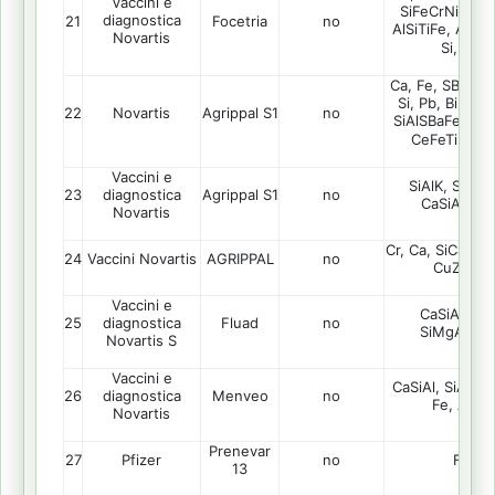
Vaccini e
SiFeCrNi, Cr, 
diagnostica
21
Focetria
no
AlSiTiFe, AlSi,
Novartis
Si, FeZ
Ca, Fe, SBa, SB
Si, Pb, Bi, e F
22
Novartis
Agrippal S1
no
SiAlSBaFe, CaA
CeFeTiNi, F
Vaccini e
SiAlK, Si, Si
23
Agrippal S1
no
diagnostica
CaSiAl, SB
Novartis
Cr, Ca, SiCaAl, Z
24
Vaccini Novartis
AGRIPPAL
no
CuZn, S
Vaccini e
CaSiAl, FeS
25
Fluad
no
diagnostica
SiMgAlFe, 
Novartis S
Vaccini e
CaSiAl, SiAlFe,
26
Menveo
no
diagnostica
Fe, Al, S
Novartis
Prenevar
27
Pfizer
no
FeCr
13