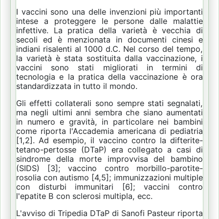
I vaccini sono una delle invenzioni più importanti
intese a proteggere le persone dalle malattie
infettive.
La pratica della varietà è vecchia di
secoli ed è menzionata in documenti cinesi e
indiani risalenti al 1000 d.C. Nel corso del tempo,
la varietà è stata sostituita dalla vaccinazione, i
vaccini sono stati migliorati in termini di
tecnologia e la pratica della vaccinazione è ora
standardizzata in tutto il mondo.
Gli effetti collaterali sono sempre stati segnalati,
ma negli ultimi anni sembra che siano aumentati
in numero e gravità, in particolare nei bambini
come riporta l'Accademia americana di pediatria
[1,2].
Ad esempio, il vaccino contro la difterite-
tetano-pertosse (DTaP) era collegato a casi di
sindrome della morte improvvisa del bambino
(SIDS) [3];
vaccino contro morbillo-parotite-
rosolia con autismo [4,5];
immunizzazioni multiple
con disturbi immunitari [6];
vaccini contro
l'epatite B con sclerosi multipla, ecc.
L'avviso di Tripedia DTaP di Sanofi Pasteur riporta