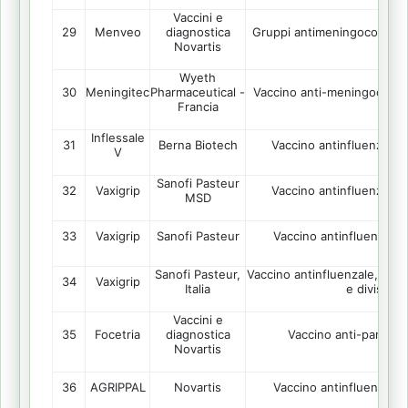
Vaccini e
29
Menveo
Gruppi antimeningococcici 
diagnostica
Novartis
Wyeth
30
Meningitec
Vaccino anti-meningococco
Pharmaceutical -
Francia
Inflessale
31
Berna Biotech
Vaccino antinfluenzale
V
Sanofi Pasteur
32
Vaxigrip
Vaccino antinfluenzale
MSD
33
Vaxigrip
Sanofi Pasteur
Vaccino antinfluenzale
Sanofi Pasteur,
Vaccino antinfluenzale, con v
34
Vaxigrip
Italia
e diviso
Vaccini e
35
Focetria
Vaccino anti-pandem
diagnostica
Novartis
36
AGRIPPAL
Novartis
Vaccino antinfluenzale