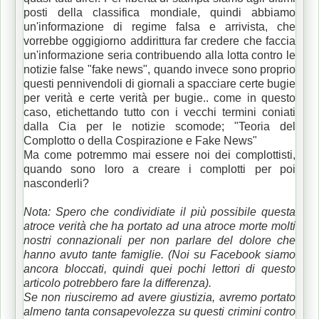
posti della classifica mondiale, quindi abbiamo
un'informazione di regime falsa e arrivista, che
vorrebbe oggigiorno addirittura far credere che faccia
un'informazione seria contribuendo alla lotta contro le
notizie false "fake news", quando invece sono proprio
questi pennivendoli di giornali a spacciare certe bugie
per verità e certe verità per bugie.. come in questo
caso, etichettando tutto con i vecchi termini coniati
dalla Cia per le notizie scomode; "Teoria del
Complotto o della Cospirazione e Fake News"
Ma come potremmo mai essere noi dei complottisti,
quando sono loro a creare i complotti per poi
nasconderli?
Nota: Spero che condividiate il più possibile questa
atroce verità che ha portato ad una atroce morte molti
nostri connazionali per non parlare del dolore che
hanno avuto tante famiglie. (Noi su Facebook siamo
ancora bloccati, quindi quei pochi lettori di questo
articolo potrebbero fare la differenza).
Se non riusciremo ad avere giustizia, avremo portato
almeno tanta consapevolezza su questi crimini contro