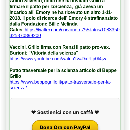
Guido Silvestri, colui che ha invitato Grillo a
firmare il patto per laScienza, già aveva un
incarico all' Emory ne ha ricevuto un altro 1-11-
2018. Il polo di ricerca dell' Emory è strafinanziato
dalla Fondazione Bill e Melinda
Gates.
https://twitter.com/corvonero75/status/1083350
325870899200
Vaccini, Grillo firma con Renzi il patto pro-vax.
Burioni: "Vittoria della scienza"
https://www.youtube.com/watch?v=DxFftp0l4jw
Patto trasversale per la scienza articolo di Beppe
Grillo
https://www.beppegrillo.it/patto-trasversale-per-la-
scienza/
❤️ Sostienici con un caffè ❤️
Dona Ora con PayPal