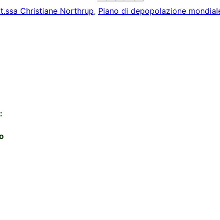
t.ssa Christiane Northrup
,
Piano di depopolazione mondial
:
o