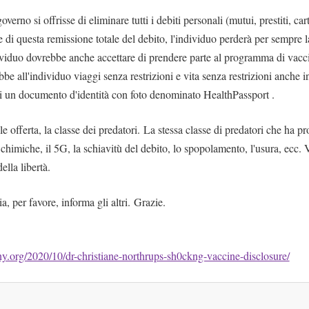
governo si offrisse di eliminare tutti i debiti personali (mutui, prestiti, ca
 di questa remissione totale del debito, l'individuo perderà per sempre la
ividuo dovrebbe anche accettare di prendere parte al programma di va
 all'individuo viaggi senza restrizioni e vita senza restrizioni anche i
 di un documento d'identità con foto denominato HealthPassport .
le offerta, la classe dei predatori.
La stessa classe di predatori che ha p
miche, il 5G, la schiavitù del debito, lo spopolamento, l'usura, ecc. Ver
ella libertà.
, per favore, informa gli altri.
Grazie.
ny.org/2020/10/dr-christiane-northrups-sh0ckng-vaccine-disclosure/