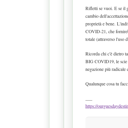
Rifletti se vuoi.
E se il 
cambio dell'accettazione
proprietà e bene.
L'ind
COVID-21, che fornirebbe
totale (attraverso l'uso
Ricorda chi c'è dietro ta
BIG COVID19, le scie chi
negazione più radicale d
Qualunque cosa tu faccia
___
https://ourguesdaydesti