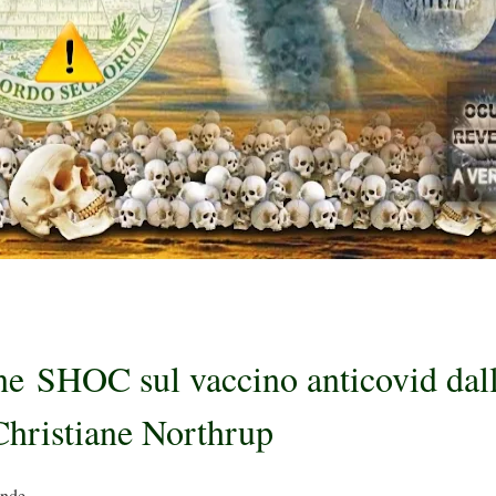
one
SHOC sul vaccino anticovid dal
Christiane Northrup
ande