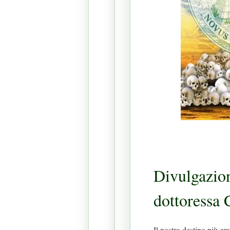
Divulgazi
dottoressa 
Il nostro destino più gr