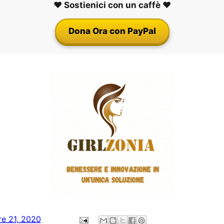
❤️ Sostienici con un caffè ❤️
Dona Ora con PayPal
re 21, 2020