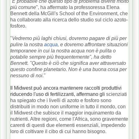
"
È probabile che questo tipo di problema diventi molto
più comune
", ha affermato la professoressa Elena
Bennett della McGill's School of the Environment, che
ha collaborato alla ricerca dello studio sul ciclo azoto-
fosforo.
"
Vedremo più laghi chiusi, dovremo pagare di più per
pulire la nostra
acqua
, e dovremo affrontare situazioni
temporanee in cui la nostra acqua non è pulita o
potabile sempre più frequentemente", ha detto
Bennett. "Questo è ciò che significa aver attraversato
questo confine planetario.
Non è una buona cosa per
nessuno di noi.
"
Il Midwest può ancora mantenere raccolti produttivi
riducendo l'uso di fertilizzanti, affermano gli
scienziati
ha spiegato che i livelli di azoto e fosforo sono
distribuiti in modo non uniforme in tutto il mondo, con
il Midwest che subisce il maggior inquinamento da
nutrienti. Altre regioni, come l'Africa, sono gravemente
carenti di questi due elementi essenziali, impedendo
loro di coltivare il cibo di cui hanno bisogno.