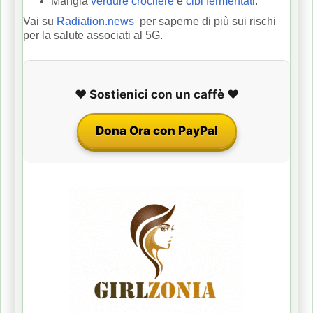
Mangia
verdure crocifere
e
cibi fermentati
.
Vai su
Radiation.news
per saperne di più sui rischi
per la salute associati al 5G.
❤️ Sostienici con un caffè ❤️
Dona Ora con PayPal