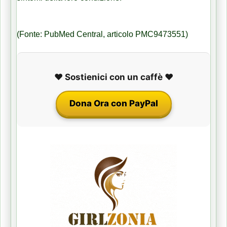
(Fonte: PubMed Central, articolo PMC9473551)
❤️ Sostienici con un caffè ❤️
Dona Ora con PayPal