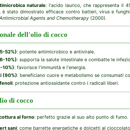
timicrobica naturale
: l'acido laurico, che rappresenta il 4
 è stato dimostrato efficace contro batteri, virus e fungh
Antimicrobial Agents and Chemotherapy
(2000).
onale dell'olio di cocco
45-52%)
: potente antimicrobico e antivirale.
 (6-10%)
: supporta la salute intestinale e combatte le infezi
5-10%)
: favorisce l'immunità e l'energia.
ni (90%)
: beneficiano cuore e metabolismo se consumati c
fenoli
: protezione antiossidante contro i radicali liberi.
olio di cocco
cottura al forno
: perfetto grazie al suo alto punto di fumo.
ert sani
: come barrette energetiche e dolcetti al cioccolato