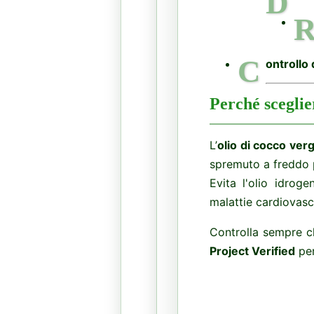
D
C
ontrollo 
Perché sceglie
L’
olio di cocco ver
spremuto a freddo pe
Evita l'olio idrog
malattie cardiovasco
Controlla sempre ch
Project Verified
per