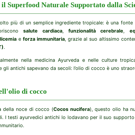
 il Superfood Naturale Supportato dalla Sci
lto più di un semplice ingrediente tropicale: è una fonte n
voriscono
salute cardiaca
,
funzionalità cerebrale
,
eq
glicemia
e
forza immunitaria
, grazie al suo altissimo cont
T)
.
onalmente nella medicina Ayurveda e nelle culture tropica
gli antichi sapevano da secoli: l’olio di cocco è uno straord
ll'olio di cocco
a della noce di cocco (
Cocos nucifera
), questo olio ha nu
i. I testi ayurvedici antichi lo lodavano per il suo supporto 
mmunitario.