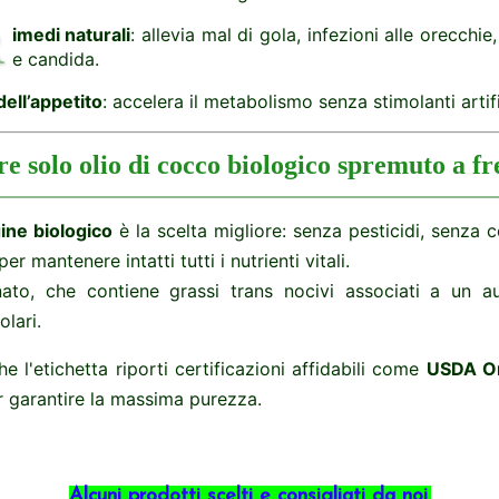
R
imedi naturali
: allevia mal di gola, infezioni alle orecchie
e candida.
dell’appetito
: accelera il metabolismo senza stimolanti artific
re solo olio di cocco biologico spremuto a f
gine biologico
è la scelta migliore: senza pesticidi, senza c
r mantenere intatti tutti i nutrienti vitali.
enato, che contiene grassi trans nocivi associati a un a
lari.
e l'etichetta riporti certificazioni affidabili come
USDA O
 garantire la massima purezza.
Alcuni prodotti scelti e consigliati da noi.