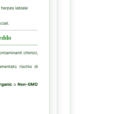
, herpes labiale
iali.
reddo
ontaminanti chimici,
umentato rischio di
rganic
o
Non-GMO