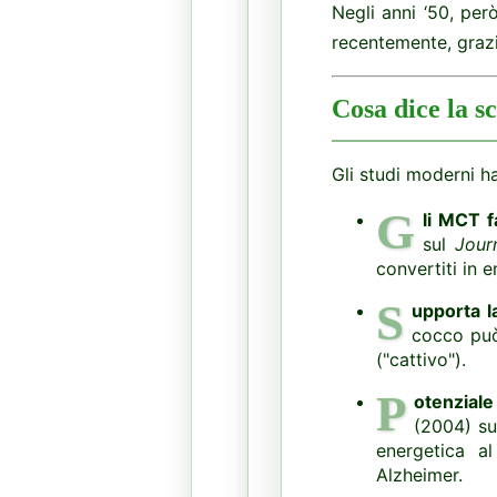
Negli anni ‘50, però
recentemente, grazi
Cosa dice la sc
Gli studi moderni h
G
li MCT f
sul
Jour
convertiti in 
S
upporta l
cocco può
("cattivo").
P
otenziale
(2004) su
energetica al
Alzheimer.