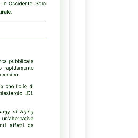
tà in Occidente. Solo
urale
.
rca pubblicata
o rapidamente
licemico.
o che l'olio di
olesterolo LDL
logy of Aging
 un'alternativa
nti affetti da