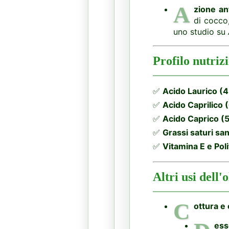
A
zione an
di cocco,
uno studio su
Profilo nutrizi
✅
Acido Laurico (
✅
Acido Caprilico
✅
Acido Caprico (
✅
Grassi saturi sa
✅
Vitamina E e Poli
Altri usi dell'
C
ottura e 
ess