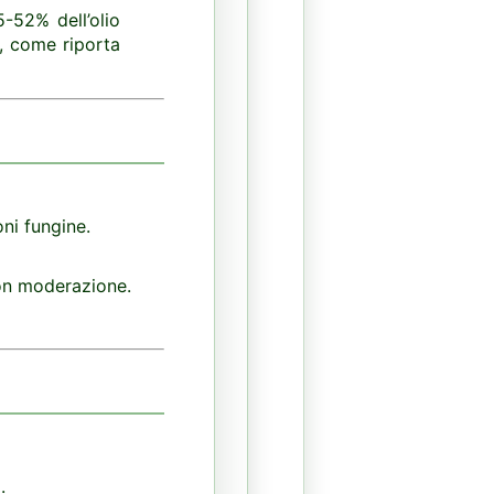
5-52% dell’olio
i, come riporta
oni fungine.
on moderazione.
.